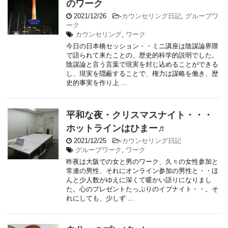
のワーク
2021/12/26
-
カウンセリング日記
,
グループワ
ーク
カウンセリング
,
ワーク
今日の日本橋セッション・・ミニ講座は陰謀論界隈
で語られて来たことの、歴史的科学的説明でした。
陰謀論と言う言葉で現実を封じ込めることができる
し、現実を隠蔽することで、権力は謀略を働き、歴
史的事実を作り上 ...
平和な夜・クリスマスナイト・・・
ホットラインはひまー♬
2021/12/25
-
カウンセリング日記
グループワーク
,
ワーク
昨夜は大阪での女と男のワーク、久々の女性参加と
常連の男性、それにオンライン参加の男性と・・ほ
んと少人数がゆえに深くて暖かい語りになりまし
た。心のプレゼントたっぷりのイブナイト・・。そ
れにしても、少しず ...