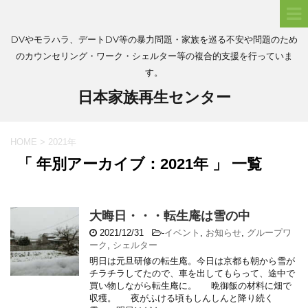
DVやモラハラ、デートDV等の暴力問題・家族を巡る不安や問題のため
のカウンセリング・ワーク・シェルター等の複合的支援を行っていま
す。
日本家族再生センター
HOME
>
2021年
「 年別アーカイブ：2021年 」 一覧
大晦日・・・転生庵は雪の中
2021/12/31
-
イベント
,
お知らせ
,
グループワ
ーク
,
シェルター
明日は元旦研修の転生庵。今日は京都も朝から雪が
チラチラしてたので、車を出してもらって、途中で
買い物しながら転生庵に。 晩御飯の材料に畑で
収穫。 夜がふける頃もしんしんと降り続く