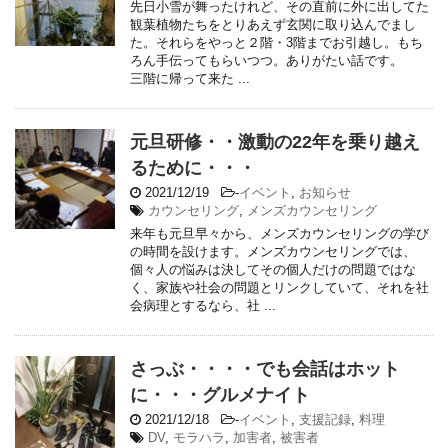
先日小雪が舞ったけれど、その直前に外に出してた
観葉植物たちをとりあえず玄関に取り込んでまし
た。それらをやっと２階・3階までお引越し。もち
ろん手伝ってもらいつつ。ありがたい話です。
三階に帰って来た ...
元旦研修・・激動の22年を乗り越え
るために・・・
2021/12/19
-
イベント
,
お知らせ
カウンセリング
,
メンズカウンセリング
来年も元旦早々から、メンズカウンセリングの学び
の時間を設けます。メンズカウンセリングでは、
個々人の悩みは決してその個人だけの問題ではな
く、家族や社会の問題とリンクしていて、それを社
会病理とするなら、社 ...
さっぶ・・・・でも会話はホット
に・・・グルメナイト
2021/12/18
-
イベント
,
支援記録
,
料理
DV
,
モラハラ
,
加害者
,
被害者