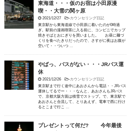
東海道・・・仮のお宿は小田原漫
喫・・大雪の関ヶ原
2021/12/27
-
カウンセリング日記
東京駅から東海道線で小田原に着いたのが0時過
ぎ。駅前の漫画喫茶に入る前に、コンビニでカップ
焼きそばとおにぎりを買いました。 お昼に麺づ
くりを食べたきりだったので、さすがに夜はお腹が
空いて・・ついつ ...
やばっ、バスがない・・・JRバス運
休
2021/12/26
-
カウンセリング日記
東京駅まで行く途中にあおさんから電話・・JRバス
運休してるでー・・・なんと、あおさんもJRバス
で、京都大阪方面は積雪でストップ。で、東京駅で
あおさんと合流して、とりあえず、電車で西に行け
るとこまで行こ ...
プレゼントって何だ? 今年最後