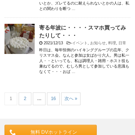
いとか、ズレてるのに耐えられないとかの人は、私
との関わりを断つ ...
寄る年波に・・・・スマホ買ってみ
たりして・・・
2021/12/13
-
イベント
,
お知らせ
,
料理
,
日常
昨日は、毎年恒例のハイキンググループの忘年、ク
リスマス会。なんと参加は女ばかり六人。男は私一
人・・といっても、私は調理人・雑用・ホスト役も
兼ねてるので、むしろ男として参加している意識も
なくて・・・おば ...
1
2
…
16
次へ »
無料 DVホットライン