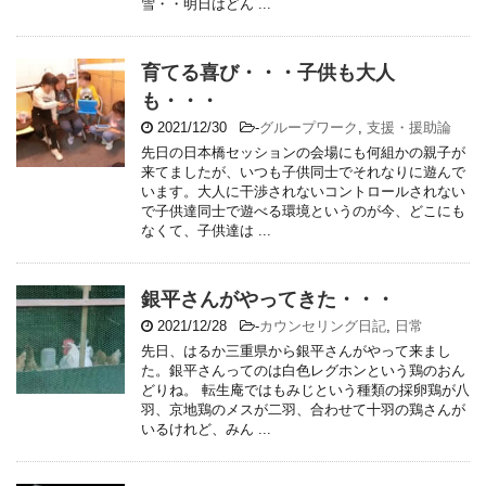
雪・・明日はどん ...
育てる喜び・・・子供も大人
も・・・
2021/12/30
-
グループワーク
,
支援・援助論
先日の日本橋セッションの会場にも何組かの親子が
来てましたが、いつも子供同士でそれなりに遊んで
います。大人に干渉されないコントロールされない
で子供達同士で遊べる環境というのが今、どこにも
なくて、子供達は ...
銀平さんがやってきた・・・
2021/12/28
-
カウンセリング日記
,
日常
先日、はるか三重県から銀平さんがやって来まし
た。銀平さんってのは白色レグホンという鶏のおん
どりね。 転生庵ではもみじという種類の採卵鶏が八
羽、京地鶏のメスが二羽、合わせて十羽の鶏さんが
いるけれど、みん ...