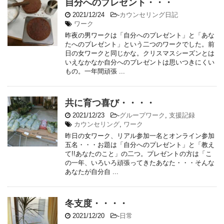
自分へのプレゼント・・・
2021/12/24
-
カウンセリング日記
ワーク
昨夜の男ワークは「自分へのプレゼント」と「あな
たへのプレゼント」という二つのワークでした。前
日の女ワークと同じかな。クリスマスシーズンとは
いえなかなか自分へのプレゼントは思いつきにくい
もの。一年間頑張 ...
共に育つ喜び・・・・
2021/12/23
-
グループワーク
,
支援記録
カウンセリング
,
ワーク
昨日の女ワーク、リアル参加一名とオンライン参加
五名・・・お題は「自分へのプレゼント」と「教え
て!!あなたのこと」の二つ。プレゼントの方は「こ
の一年、いろいろ頑張ってきたあなた・・・そんな
あなたが自分自 ...
冬支度・・・・
2021/12/20
-
日常