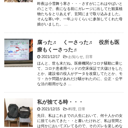
昨夜は小雪舞う寒さ・・・さすがにこれはやばいと
のことで、夜になる前にガレージに出してた観葉植
物たちをとりあえず、玄関にまで取り込みました。
そんな寒い中、一年ぶりくらいに参加してくれた母
娘がいました。 ...
腐った♬ くーさった♬ 役所も医
療もくーさった♬
2021/12/17
-
お知らせ
,
日常
ほんと、世も末だね。医療機関がコロナ騒動に乗じ
て、コロナ患者用ベッドの空床保証で大儲けをした
とか、建設省の役人がデータを改竄してたとか、モ
リ・カケ問題があれだけ騒がれたのに、公正・公平
な法の順用がなさ ...
私が捨てる時・・・
2021/12/15
-
料理
,
日常
先日、私はこれまでの人生において、何十人かの女
に捨てられてきた・・と書いたけれど、私は世間と
は何かにおいてズレてるので、そのズレを楽しめな