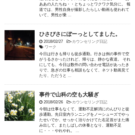
ああの人たちね・・とちょっとワクワク気分に。 報
道では、男性自身が撮影したらしい動画も使われて
いて、男性が乗 ...
ひさびさにぼーっとしてました。
2018/02/27
-
カウンセリング日記
ワーク
今日は行きも帰りも徒歩通勤。行きは例の事件で空
がうるさかったけれど、帰りは、静かな夜道。 それ
にしても、今日は数件の問い合わせ電話があったき
りで、急ぎの仕事も相談もなくて、ネツト動画見て
たり、ただうと ...
事件で山科の空も大騒ぎ
2018/02/26
-
カウンセリング日記
今朝は仕事もなくて、運動不足解消にのんびりと徒
歩通勤。先日室内ランニングをノーシューズでやっ
たせいでか、せっかく治りかけてた右足首がまた痛
み出して、またしばしの休養となり、運動不足
に・・・やれやれ。 ...