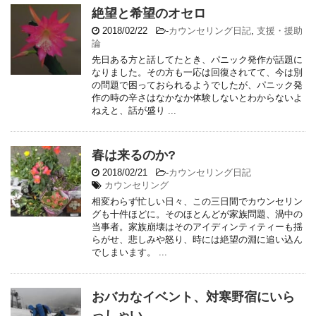
絶望と希望のオセロ
2018/02/22
-
カウンセリング日記
,
支援・援助
論
先日ある方と話してたとき、パニック発作が話題に
なりました。その方も一応は回復されてて、今は別
の問題で困っておられるようでしたが、パニック発
作の時の辛さはなかなか体験しないとわからないよ
ねえと、話が盛り ...
春は来るのか?
2018/02/21
-
カウンセリング日記
カウンセリング
相変わらず忙しい日々、この三日間でカウンセリン
グも十件ほどに。そのほとんどが家族問題、渦中の
当事者。家族崩壊はそのアイディンティティーも揺
らがせ、悲しみや怒り、時には絶望の淵に追い込ん
でしまいます。 ...
おバカなイベント、対寒野宿にいら
っしゃい。