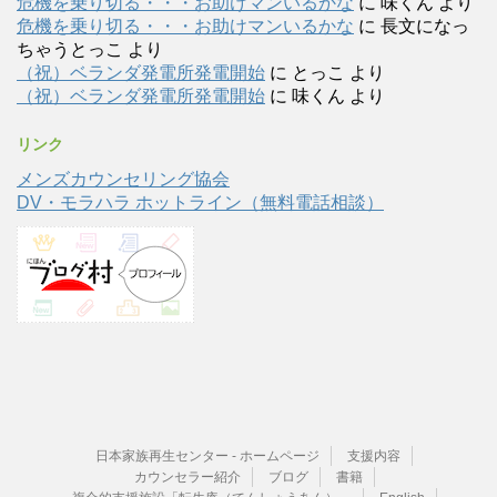
危機を乗り切る・・・お助けマンいるかな
に
味くん
より
危機を乗り切る・・・お助けマンいるかな
に
長文になっ
ちゃうとっこ
より
（祝）ベランダ発電所発電開始
に
とっこ
より
（祝）ベランダ発電所発電開始
に
味くん
より
リンク
メンズカウンセリング協会
DV・モラハラ ホットライン（無料電話相談）
日本家族再生センター - ホームページ
支援内容
カウンセラー紹介
ブログ
書籍