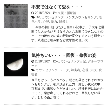
不安ではなくて愛を・・・
2018/02/24
-
支援・援助論
DV
,
カウンセリング
,
メンズカウンセリング
,
モ
ラハラ
,
心理
,
暴力
,
脱暴力
今朝の朝日朝刊に少し面白い記事が。子犬を七週
間で母犬からひきはなすのと八週間でひきはなすの
と、その後のその犬の行動が変化するという研究で
す。八週だと噛み癖など攻撃性の低い犬 ...
気持ちいい・・・回復・修復の姿
2018/02/24
-
カウンセリング日記
,
グループワ
ーク
カウンセリング
,
ワーク
,
加害者
,
心理
,
支援
,
被
害者
今日もけっこうバタバタ。朝とお昼とそれぞれカウ
ンセリングが。初来談された方、厳しい状況の中、
京都までご来談いただきました。精神科医にはかか
ってて、薬は出してくれるけれど、回復しない様
子。むしろ薬が増え ...