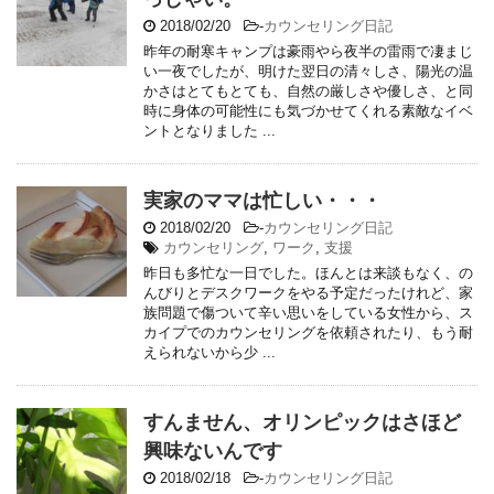
2018/02/20
-
カウンセリング日記
昨年の耐寒キャンプは豪雨やら夜半の雷雨で凄まじ
い一夜でしたが、明けた翌日の清々しさ、陽光の温
かさはとてもとても、自然の厳しさや優しさ、と同
時に身体の可能性にも気づかせてくれる素敵なイベ
ントとなりました ...
実家のママは忙しい・・・
2018/02/20
-
カウンセリング日記
カウンセリング
,
ワーク
,
支援
昨日も多忙な一日でした。ほんとは来談もなく、の
んびりとデスクワークをやる予定だったけれど、家
族問題で傷ついて辛い思いをしている女性から、ス
カイプでのカウンセリングを依頼されたり、もう耐
えられないから少 ...
すんません、オリンピックはさほど
興味ないんです
2018/02/18
-
カウンセリング日記