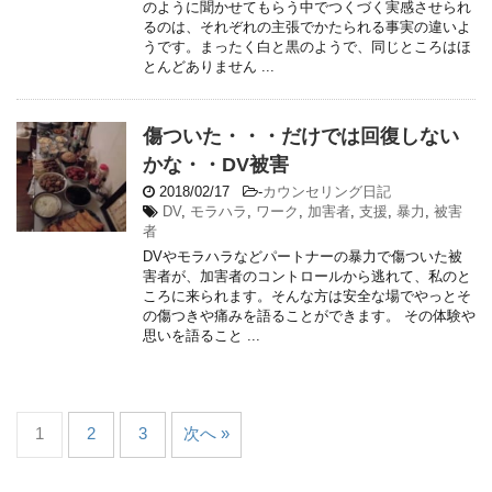
のように聞かせてもらう中でつくづく実感させられ
るのは、それぞれの主張でかたられる事実の違いよ
うです。まったく白と黒のようで、同じところはほ
とんどありません ...
傷ついた・・・だけでは回復しない
かな・・DV被害
2018/02/17
-
カウンセリング日記
DV
,
モラハラ
,
ワーク
,
加害者
,
支援
,
暴力
,
被害
者
DVやモラハラなどパートナーの暴力で傷ついた被
害者が、加害者のコントロールから逃れて、私のと
ころに来られます。そんな方は安全な場でやっとそ
の傷つきや痛みを語ることができます。 その体験や
思いを語ること ...
1
2
3
次へ »