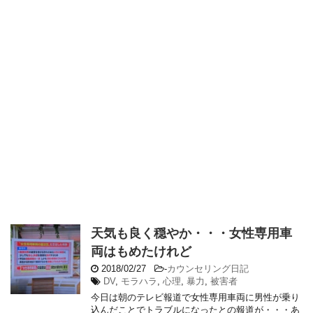
天気も良く穏やか・・・女性専用車
両はもめたけれど
2018/02/27
-
カウンセリング日記
DV
,
モラハラ
,
心理
,
暴力
,
被害者
今日は朝のテレビ報道で女性専用車両に男性が乗り
込んだことでトラブルになったとの報道が・・・あ