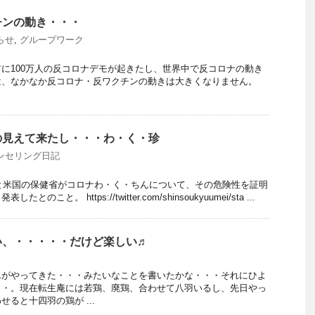
チンの動き・・・
らせ
,
グループワーク
に100万人の反コロナデモが起きたし、世界中で反コロナの動き
は、なかなか反コロナ・反ワクチンの動きは大きくなりません。
の見えて来たし・・・わ・く・珍
ンセリング日記
と米国の保健省がコロナわ・く・ちんについて、その危険性を証明
こと。 https://twitter.com/shinsoukyuumei/sta ...
い、・・・・・だけど楽しい♬
んがやってきた・・・みたいなことを書いたかな・・・それにひよ
・・。現在転生庵には若鶏、廃鶏、合わせて八羽いるし、先日やっ
ると十四羽の鶏が ...