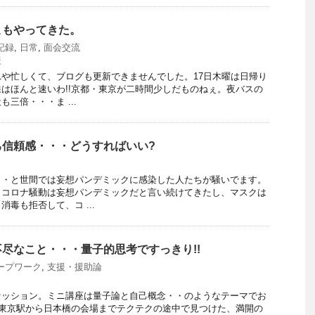
こもやってきた。
記録
,
日常
,
面会交流
援
や忙しくて、ブログも更新できませんでした。17日木曜は日帰り
はほんと速いわ!!京都・東京が二時間少しだものねぇ。夜バスの
三倍・・・ま ...
己信頼感・・・どうすればいい?
・・と世間では妄想パンデミックに感染した人たちが騒いでます。
、コロナ騒動は妄想パンデミックだと言い続けてきたし、マスクは
毒も拒否して、コ ...
尽なこと・・・量子的思考ですっきり!!
ープワーク
,
支援・援助論
セッション。ミニ講座は量子論と自己概念・・のようなテーマでお
東京駅から日本橋の会場までテクテクの途中で見つけた、満開の