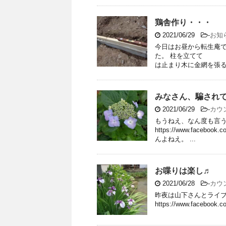
鶏舎作り・・・
2021/06/29
-
お知
今日はお昼から転生庵で
た。 柱を立てて 壁
は止まり木に金網を張るだ
みなさん、騙され
2021/06/29
-
カウ
もうねえ、なん度も言
https://www.faceboo
んよねえ。 ...
お喋りは楽し♬ 
2021/06/28
-
カウ
昨夜は山下さんとライブ
https://www.facebook.c