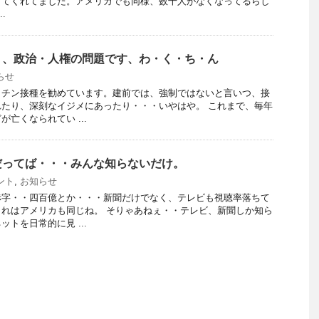
してくれてました。アメリカでも同様、数千人がなくなってるらし
..
く、政治・人権の問題です、わ・く・ち・ん
らせ
クチン接種を勧めています。建前では、強制ではないと言いつ、接
たり、深刻なイジメにあったり・・・いやはや。 これまで、毎年
亡くなられてい ...
だってば・・・みんな知らないだけ。
ント
,
お知らせ
赤字・・四百億とか・・・新聞だけでなく、テレビも視聴率落ちて
れはアメリカも同じね。 そりゃあねぇ・・テレビ、新聞しか知ら
トを日常的に見 ...