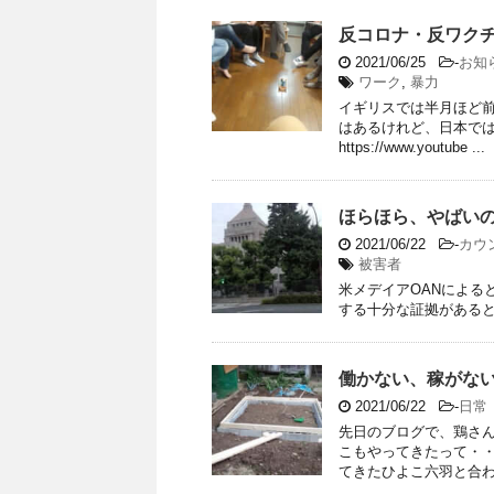
反コロナ・反ワク
2021/06/25
-
お知
ワーク
,
暴力
イギリスでは半月ほど前
はあるけれど、日本で
https://www.youtube ...
ほらほら、やばい
2021/06/22
-
カウ
被害者
米メデイアOANによる
する十分な証拠があると発表したとの
働かない、稼がな
2021/06/22
-
日常
先日のブログで、鶏さ
こもやってきたって・
てきたひよこ六羽と合わせ