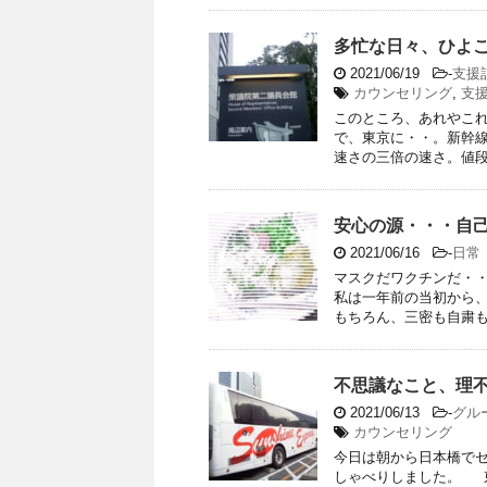
多忙な日々、ひよ
2021/06/19
-
支援
カウンセリング
,
支
このところ、あれやこれ
で、東京に・・。新幹線
速さの三倍の速さ。値段も
安心の源・・・自
2021/06/16
-
日常
マスクだワクチンだ・
私は一年前の当初から
もちろん、三密も自粛も消
不思議なこと、理不
2021/06/13
-
グル
カウンセリング
今日は朝から日本橋で
しゃべりしました。 