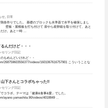
らせ
,
日常
鶏舎作りでした。 基礎のプロックも水準器で水平を確保しまし
板・屋根板を打ち付けて 扉やら産卵箱を取り付けて、あと
け。あと一時 ...
てるんだけど・・・
ンセリング日記
うのもめんどいけれど・・
k.com/268759603556377/videos/1601067616757901 こういうことな
山下さんとコラボちゃった!!
ンセリング日記
でコラボ、テーマは「健康&食事&愛」でした。
om/ayano.yamashita.90/videos/4018849 ...