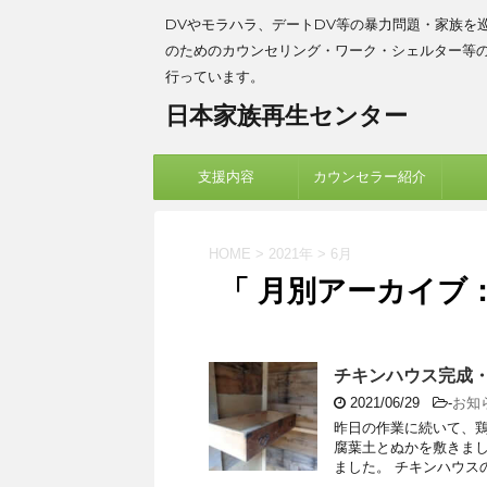
DVやモラハラ、デートDV等の暴力問題・家族を
のためのカウンセリング・ワーク・シェルター等
行っています。
日本家族再生センター
支援内容
カウンセラー紹介
HOME
>
2021年
>
6月
「 月別アーカイブ：2
チキンハウス完成
2021/06/29
-
お知
昨日の作業に続いて、
腐葉土とぬかを敷きま
ました。 チキンハウスの完