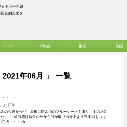
巡る不安や問題
の複合的支援を
ブログ
体験談
書籍
動画
021年06月 」 一覧
・・・
らせ
,
日常
鶏舎の金網を張り、屋根に防水用のブルーシートを張り、土の床に
した。 産卵箱は鶏舎の外から卵が取り出せるよう専用扉をつけ
成・・・ 柿 ...