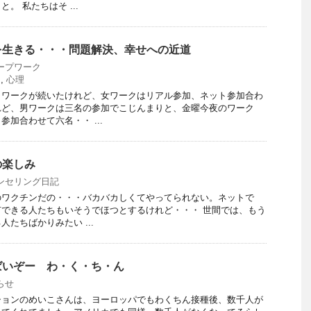
。 私たちはそ ...
を生きる・・・問題解決、幸せへの近道
ープワーク
ク
,
心理
とワークが続いたけれど、女ワークはリアル参加、ネット参加合わ
れど、男ワークは三名の参加でこじんまりと、金曜今夜のワーク
加合わせて六名・・ ...
の楽しみ
ンセリング日記
のワクチンだの・・・バカバカしくてやってられない。ネットで
できる人たちもいそうでほつとするけれど・・・ 世間では、もう
たちばかりみたい ...
ばいぞー わ・く・ち・ん
らせ
ションのめいこさんは、ヨーロッパでもわくちん接種後、数千人が