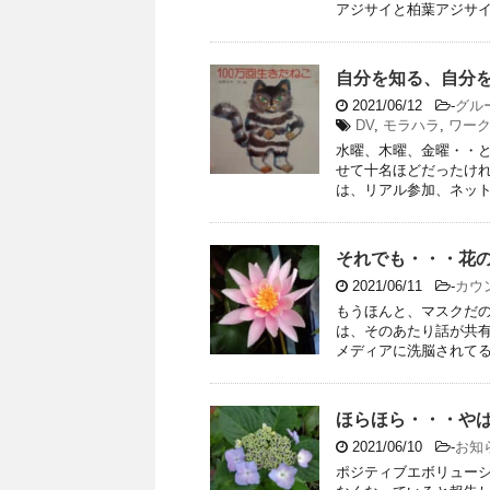
アジサイと柏葉アジサイと
自分を知る、自分
2021/06/12
-
グル
DV
,
モラハラ
,
ワー
水曜、木曜、金曜・・
せて十名ほどだったけ
は、リアル参加、ネット参
それでも・・・花
2021/06/11
-
カウ
もうほんと、マスクだ
は、そのあたり話が共有
メディアに洗脳されてる人
ほらほら・・・や
2021/06/10
-
お知
ポジティブエボリュー