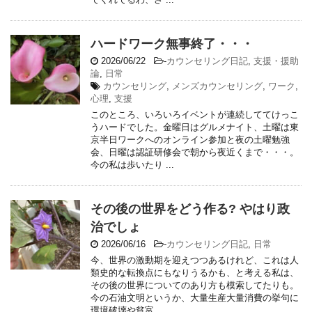
ハードワーク無事終了・・・
2026/06/22
-
カウンセリング日記
,
支援・援助
論
,
日常
カウンセリング
,
メンズカウンセリング
,
ワーク
,
心理
,
支援
このところ、いろいろイベントが連続しててけっこ
うハードでした。金曜日はグルメナイト、土曜は東
京半日ワークへのオンライン参加と夜の土曜勉強
会、日曜は認証研修会で朝から夜近くまで・・・。
今の私は歩いたり ...
その後の世界をどう作る? やはり政
治でしょ
2026/06/16
-
カウンセリング日記
,
日常
今、世界の激動期を迎えつつあるけれど、これは人
類史的な転換点にもなりうるかも、と考える私は、
その後の世界についてのあり方も模索してたりも。
今の石油文明というか、大量生産大量消費の挙句に
環境破壊や貧富 ...