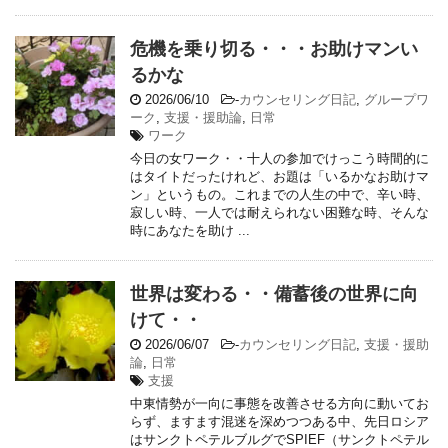
危機を乗り切る・・・お助けマンい
るかな
2026/06/10
-
カウンセリング日記
,
グループワ
ーク
,
支援・援助論
,
日常
ワーク
今日の女ワーク・・十人の参加でけっこう時間的に
はタイトだったけれど、お題は「いるかなお助けマ
ン」というもの。これまでの人生の中で、辛い時、
寂しい時、一人では耐えられない困難な時、そんな
時にあなたを助け ...
世界は変わる・・備蓄後の世界に向
けて・・
2026/06/07
-
カウンセリング日記
,
支援・援助
論
,
日常
支援
中東情勢が一向に事態を改善させる方向に動いてお
らず、ますます混迷を深めつつある中、先日ロシア
はサンクトペテルブルグでSPIEF（サンクトペテル