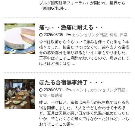
ブルグ国際経済フォーラム）が開かれ、世界から
（西側G7以外 ...
痛っ・・激痛に耐える・・
2026/06/05
-
カウンセリング日記
,
料理
,
日常
今日は以前からぐらついて痛みを伴ってた歯を２本
抜きました。抜歯だけではなくて、歯を支える歯槽
骨の感染部分を削り取るという工事もやりました。
工事中はそこそこ麻酔が効いてるので、痛みとして
はさほど強くはな ...
ほたる合宿無事終了・・・
2026/06/01
-
イベント
,
カウンセリング日記
,
支援・援助論
昨日、一昨日と、京都は南丹市の転生庵でほたる合
宿を開催しました。大人と子ども合わせて十名ほ
ど。五月は天気が悪い日が多く気温が低めだったせ
いか、蛍もたくさん飛んではなかったけれど、いち
おうそこそこの蛍を ...