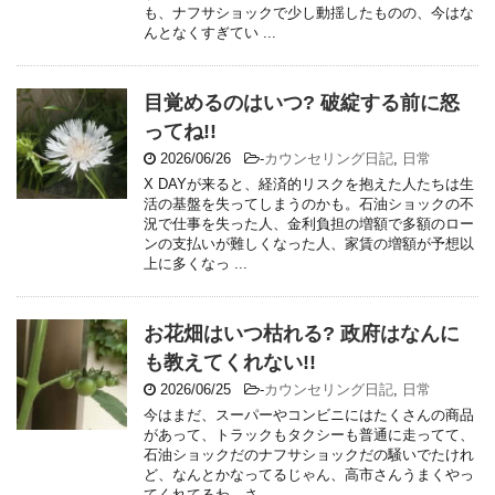
も、ナフサショックで少し動揺したものの、今はな
んとなくすぎてい ...
目覚めるのはいつ? 破綻する前に怒
ってね!!
2026/06/26
-
カウンセリング日記
,
日常
X DAYが来ると、経済的リスクを抱えた人たちは生
活の基盤を失ってしまうのかも。石油ショックの不
況で仕事を失った人、金利負担の増額で多額のロー
ンの支払いが難しくなった人、家賃の増額が予想以
上に多くなっ ...
お花畑はいつ枯れる? 政府はなんに
も教えてくれない!!
2026/06/25
-
カウンセリング日記
,
日常
今はまだ、スーパーやコンビニにはたくさんの商品
があって、トラックもタクシーも普通に走ってて、
石油ショックだのナフサショックだの騒いでたけれ
ど、なんとかなってるじゃん、高市さんうまくやっ
てくれてるわ、さ ...