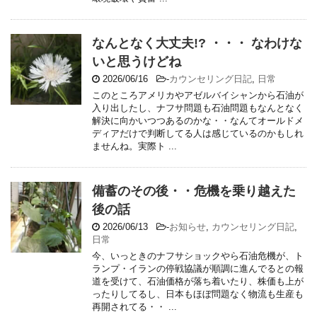
なんとなく大丈夫!? ・・・ なわけな
いと思うけどね
2026/06/16
-
カウンセリング日記
,
日常
このところアメリカやアゼルバイシャンから石油が
入り出したし、ナフサ問題も石油問題もなんとなく
解決に向かいつつあるのかな・・なんてオールドメ
ディアだけで判断してる人は感じているのかもしれ
ませんね。実際ト ...
備蓄のその後・・危機を乗り越えた
後の話
2026/06/13
-
お知らせ
,
カウンセリング日記
,
日常
今、いっときのナフサショックやら石油危機が、ト
ランプ・イランの停戦協議が順調に進んでるとの報
道を受けて、石油価格が落ち着いたり、株価も上が
ったりしてるし、日本もほぼ問題なく物流も生産も
再開されてる・・ ...