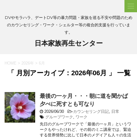
DVやモラハラ、デートDV等の暴力問題・家族を巡る不安や問題のため
のカウンセリング・ワーク・シェルター等の複合的支援を行っていま
す。
日本家族再生センター
HOME
>
2026年
>
6月
「 月別アーカイブ：2026年06月 」 一覧
最後の一ヶ月・・・朝に道を聞かば
夕べに死すとも可なり
2026/06/30
-
カウンセリング日記
,
日常
グループワーク
,
ワーク
先日のグループワークで「最後の一ヶ月」というワ
ークもやったけれど、その前のミニ講座では、緊迫
する世界情勢に比して日本のメデイアも人々の生活