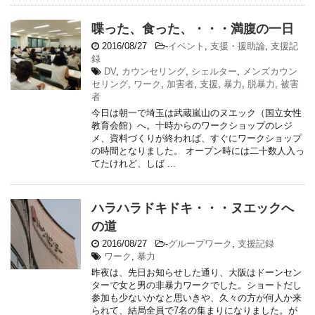
喋った、食った、・・・満腹の一日
2016/08/27
-
イベント
,
支援・援助論
,
支援記
録
DV
,
カウンセリング
,
シェルター
,
メンズカウン
セリング
,
ワーク
,
加害者
,
支援
,
暴力
,
脱暴力
,
被害
者
今日は朝一で埼玉は武蔵嵐山のヌエック（国立女性
教育会館）へ。十時からのワークショップのレジ
メ、資料づくりが終われば、すぐにワークショップ
の時間となりました。 オープン時には二十数人入っ
てたけれど、しば ...
ハラハラドキドキ・・・ヌエックへ
の道
2016/08/27
-
グループワーク
,
支援記録
ワーク
,
暴力
昨夜は、先日お知らせした通り、大阪はドーンセン
ターで女と男の非暴力ワークでした。ショートだし
参加も少ないかなと思いきや、久々の方が何人か来
られて、結局全員で7名の集まりになりました。が