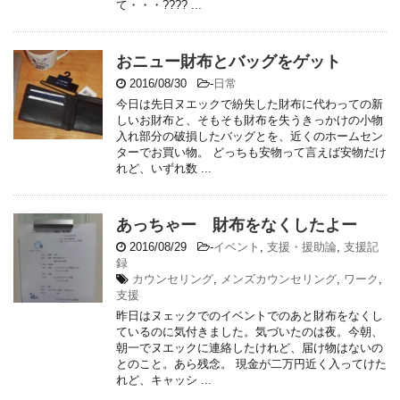
て・・・???? ...
おニュー財布とバッグをゲット
2016/08/30
-
日常
今日は先日ヌエックで紛失した財布に代わっての新
しいお財布と、そもそも財布を失うきっかけの小物
入れ部分の破損したバッグとを、近くのホームセン
ターでお買い物。 どっちも安物って言えば安物だけ
れど、いずれ数 ...
あっちゃー 財布をなくしたよー
2016/08/29
-
イベント
,
支援・援助論
,
支援記
録
カウンセリング
,
メンズカウンセリング
,
ワーク
,
支援
昨日はヌェックでのイベントでのあと財布をなくし
ているのに気付きました。気づいたのは夜。今朝、
朝一でヌエックに連絡したけれど、届け物はないの
とのこと。あら残念。 現金が二万円近く入ってけた
れど、キャッシ ...