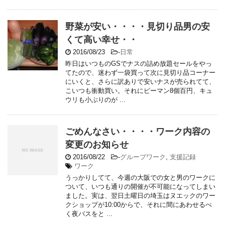
野菜が安い・・・・見切り品男の安
くて高い幸せ・・
2016/08/23
-
日常
昨日はいつものGSでナスの詰め放題セールをやっ
てたので、迷わず一袋買って次に見切り品コーナー
にいくと、さらに訳ありで安いナスが売られてて、
こいつも衝動買い。それにピーマン8個百円、キュ
ウリも小ぶりのが ...
ごめんなさい・・・・ワーク内容の
変更のお知らせ
2016/08/22
-
グループワーク
,
支援記録
ワーク
うっかりしてて、今週の大阪での女と男のワークに
ついて、いつも通りの開催が不可能になってしまい
ました。実は、翌日土曜日の埼玉はヌエックのワー
クショップが10:00からで、それに間にあわせるべ
く夜バスをと ...