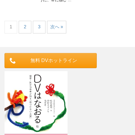
1
2
3
次へ »
無料 DVホットライン