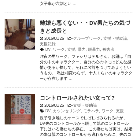
女子率が六割とい ...
離婚も悪くない・・DV男たちの気づ
きと成長と
2016/08/26
-
グループワーク
,
支援・援助論
,
支援記録
DV
,
ワーク
,
支援
,
暴力
,
脱暴力
,
被害者
昨夜の男ワーク、ファシリはテルさん。お題は「自
分の中のキャラクター」自分の心の中にはどんな感
情があるか探して、それに名前をつけてみようとい
うもの。 私は相変わらず、十人くらいのキャラクタ
ーが存在します ...
コントロールされたい女って?
2016/08/25
-
支援・援助論
DV
,
カウンセリング
,
モラハラ
,
ワーク
,
支援
親子引き離しのケースでしばしばみられるのが、
DV夫のコントロールから脱して親のコントロール
下にはいる妻たちの存在。 この妻たちは実は、結婚
の際は親のコントロールから逃れるために、夫のコ