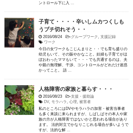
ントロール下に入 ...
子育て・・・・辛いしムカつくしも
うブチ切れそう・・
2016/08/24
-
グループワーク
,
支援記録
ワーク
今日の女ワークもこじんまりと・・でも育ち盛りの
幼児もいて、その賑やかなこと。妊婦も子育てがほ
ぼおわったママもいて・・・でも共通するのは、夫
や親の無理解、干渉、コントロールがどれだけ迷惑
かってこと。 語 ...
人格障害の家族と暮らす・・・
2016/08/23
-
支援・援助論
DV
,
モラハラ
,
心理
,
被害者
私のところにはDVやモラハラの加害・被害当事者
も多く来談に来られますが、しばしばその本人や家
族の方が人格障害ではないかと思われる場合があり
ます。 法的対立でかなりこじれる場合が多いようで
すが、法的な解 ...