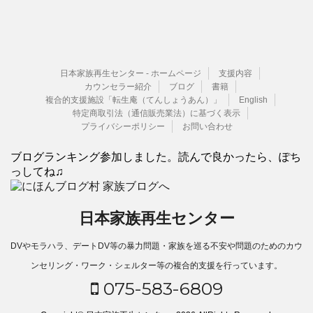
日本家族再生センター - ホームページ
支援内容
カウンセラー紹介
ブログ
書籍
複合的支援施設「転生庵（てんしょうあん）」
English
特定商取引法（通信販売業法）に基づく表示
プライバシーポリシー
お問い合わせ
ブログランキング参加しました。読んで良かったら、ぽち
っしてね♫
日本家族再生センター
DVやモラハラ、デートDV等の暴力問題・家族を巡る不安や問題のためのカウ
ンセリング・ワーク・シェルター等の複合的支援を行っています。
075-583-6809