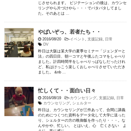
じさせられます。 ビジテーションの後は、カウンセ
リングやら片づけやら・・・でバタバタしてまし
た。そのあとは ...
やばいぞっ、若者たち・・
2016/08/20
-
イベント
,
支援記録
,
日常
DV
昨日は大阪は某大学の夏季セミナー「ジェンダーと
法」の四日目、朝一コマと午後ふたコマをしゃべり
ました。計四時間半をしゃべりっぱなしだったけれ
ど、私はけっこう楽しくおしゃべりさせていただき
ました。 &nb ...
忙しくて・・面白い日々
2016/08/19
-
カウンセリング
,
支援記録
,
日常
カウンセリング
,
シェルター
昨日は、カウンセリングが三件あって、合間に講義
のためにつくつた資料をデータ化して大学に送った
り、シェルターの方の晩御飯を作ったり・・・。な
んやかや、忙しい。 とはいえ、心 亡くさない よ
うに、常に感じ ...