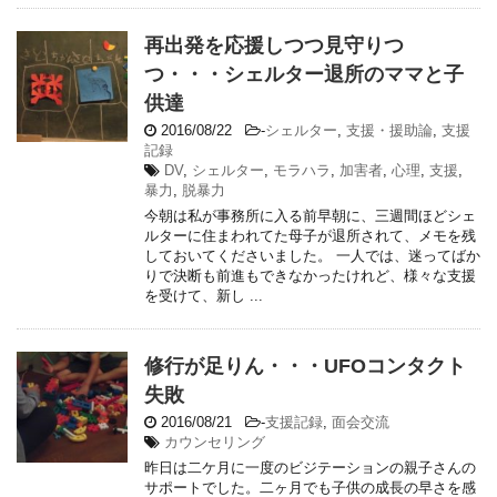
再出発を応援しつつ見守りつ
つ・・・シェルター退所のママと子
供達
2016/08/22
-
シェルター
,
支援・援助論
,
支援
記録
DV
,
シェルター
,
モラハラ
,
加害者
,
心理
,
支援
,
暴力
,
脱暴力
今朝は私が事務所に入る前早朝に、三週間ほどシェ
ルターに住まわれてた母子が退所されて、メモを残
しておいてくださいました。 一人では、迷ってばか
りで決断も前進もできなかったけれど、様々な支援
を受けて、新し ...
修行が足りん・・・UFOコンタクト
失敗
2016/08/21
-
支援記録
,
面会交流
カウンセリング
昨日は二ケ月に一度のビジテーションの親子さんの
サポートでした。二ヶ月でも子供の成長の早さを感