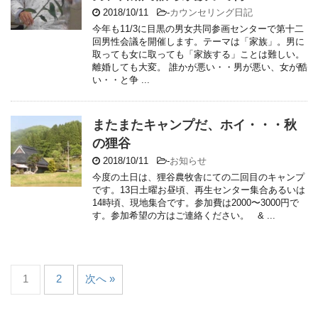
2018/10/11
-
カウンセリング日記
今年も11/3に目黒の男女共同参画センターで第十二
回男性会議を開催します。テーマは「家族」。男に
取っても女に取っても「家族する」ことは難しい。
離婚しても大変。 誰かが悪い・・男が悪い、女が酷
い・・と争 ...
またまたキャンプだ、ホイ・・・秋
の狸谷
2018/10/11
-
お知らせ
今度の土日は、狸谷農牧舎にての二回目のキャンプ
です。13日土曜お昼頃、再生センター集合あるいは
14時頃、現地集合です。参加費は2000〜3000円で
す。参加希望の方はご連絡ください。 & ...
1
2
次へ »