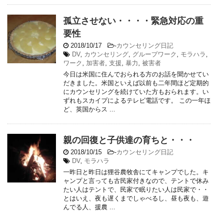
孤立させない・・・・緊急対応の重
要性
2018/10/17
-
カウンセリング日記
DV
,
カウンセリング
,
グループワーク
,
モラハラ
,
ワーク
,
加害者
,
支援
,
暴力
,
被害者
今日は米国に住んでおられる方のお話を聞かせてい
だきました。米国といえば以前も二年間ほど定期的
にカウンセリングを続けていた方もおられます。い
ずれもスカイプによるテレビ電話です。 この一年ほ
ど、英国からス ...
親の回復と子供達の育ちと・・・
2018/10/15
-
カウンセリング日記
DV
,
モラハラ
一昨日と昨日は狸谷農牧舎にてキャンプでした。キ
ャンプと言っても古民家付きなので、テントで休み
たい人はテントで、民家で眠りたい人は民家で・・
とはいえ、夜も遅くまでしゃべるし、昼も夜も、遊
んでる人、援農 ...