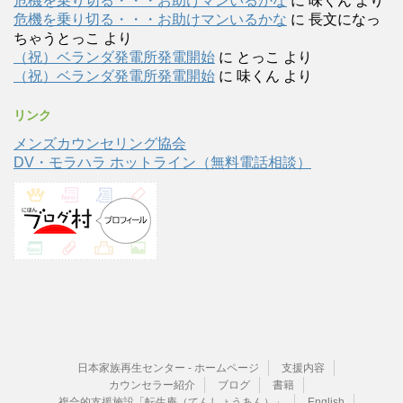
危機を乗り切る・・・お助けマンいるかな
に
味くん
より
危機を乗り切る・・・お助けマンいるかな
に
長文になっ
ちゃうとっこ
より
（祝）ベランダ発電所発電開始
に
とっこ
より
（祝）ベランダ発電所発電開始
に
味くん
より
リンク
メンズカウンセリング協会
DV・モラハラ ホットライン（無料電話相談）
日本家族再生センター - ホームページ
支援内容
カウンセラー紹介
ブログ
書籍
複合的支援施設「転生庵（てんしょうあん）」
English