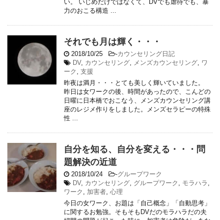
い。 いじめだけではなくて、DVでも虐待でも、暴
力のおこる構造 ...
それでも月は輝く・・・
2018/10/25
-
カウンセリング日記
DV
,
カウンセリング
,
メンズカウンセリング
,
ワ
ーク
,
支援
昨夜は満月・・・とても美しく輝いていました。
昨日は女ワークの後、時間があったので、こんどの
日曜に日本橋でおこなう、メンズカウンセリング講
座のレジメ作りをしました。メンズセラピーの特殊
性 ...
自分を知る、自分を変える・・・問
題解決の近道
2018/10/24
-
グループワーク
DV
,
カウンセリング
,
グループワーク
,
モラハラ
,
ワーク
,
加害者
,
心理
今日の女ワーク、お題は「自己概念」「自動思考」
に関するお勉強。そもそもDVだのモラハラだの夫