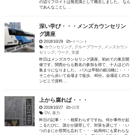
の辺りフロイトは無意識として概念しました。 なん
であんなことし ...
深い学び・・・メンズカウンセリン
グ講座
2018/10/29
-
イベント
カウンセリング
,
グループワーク
,
メンズカウン
セリング
,
ワーク
,
支援
昨日はメンズカウンセリング講座。初めての東京開
催です。関西からも数名の参加を得て、十人ほどの
集まりになりました。 バスは早朝の鍛冶橋に・・・
そこから歩いて会場まで徒歩、40分。会場近くのコ
ンビニで資料 ...
上から腐れば・・・
2018/10/27
-
日常
DV
,
暴力
昨日の記事・・・相変わらずですね。何か事件が起
こるたびに、誰かが謝罪して、対策を講じて・・い
つのまにか世間も忘れて・・・結局何にも変わらな