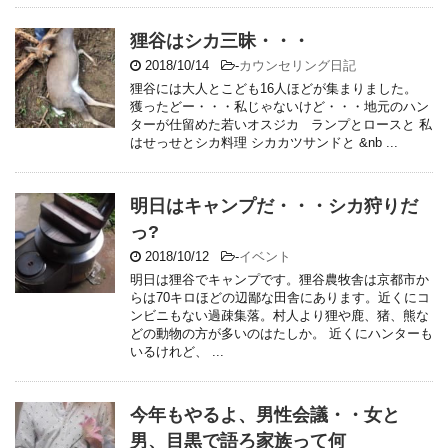
狸谷はシカ三昧・・・
2018/10/14
-
カウンセリング日記
狸谷には大人とこども16人ほどが集まりました。
獲ったどー・・・私じゃないけど・・・地元のハン
ターが仕留めた若いオスジカ ランプとロースと 私
はせっせとシカ料理 シカカツサンドと &nb ...
明日はキャンプだ・・・シカ狩りだ
っ?
2018/10/12
-
イベント
明日は狸谷でキャンプです。狸谷農牧舎は京都市か
らは70キロほどの辺鄙な田舎にあります。近くにコ
ンビニもない過疎集落。村人より狸や鹿、猪、熊な
どの動物の方が多いのはたしか。 近くにハンターも
いるけれど、 ...
今年もやるよ、男性会議・・女と
男、目黒で語ろ家族って何