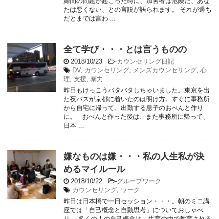
婦間の問題が起こった時に、加害者は危険だ、あな
たは悪くない、との言説が語られます。 それが過ち
だとまでは言わ ...
全て学び・・・とは言うものの
2018/10/23
-
カウンセリング日記
DV
,
カウンセリング
,
メンズカウンセリング
,
心
理
,
支援
,
暴力
昨日もけっこうバタバタしちゃいました。東京を出
た夜バスが京都に着いたのは明け方。すぐに事務所
から自宅に帰って、出勤する息子のおべんと作り
に。 おべんと作った後は、また事務所に帰って、
日本 ...
嫌なものは嫌・・・私の人生私が決
めるマイルール
2018/10/22
-
グループワーク
カウンセリング
,
ワーク
昨日は日本橋で一日セッション・・・。朝のミニ講
座では「自己概念と自動思考」についておしゃべ
り。 多くの人の自己概念は、生育の中で教育される