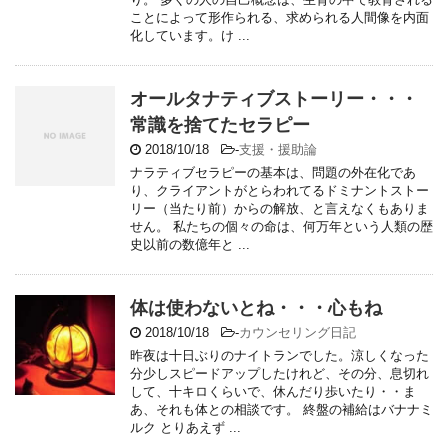
ことによって形作られる、求められる人間像を内面
化しています。け ...
オールタナティブストーリー・・・
常識を捨てたセラピー
2018/10/18
-
支援・援助論
ナラティブセラピーの基本は、問題の外在化であ
り、クライアントがとらわれてるドミナントストー
リー（当たり前）からの解放、と言えなくもありま
せん。 私たちの個々の命は、何万年という人類の歴
史以前の数億年と ...
体は使わないとね・・・心もね
2018/10/18
-
カウンセリング日記
昨夜は十日ぶりのナイトランでした。涼しくなった
分少しスピードアップしたけれど、その分、息切れ
して、十キロくらいで、休んだり歩いたり・・ま
あ、それも体との相談です。 終盤の補給はバナナミ
ルク とりあえず ...