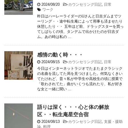
2024/08/20
-
カウンセリング日記
,
日常
ワーク
昨日はハーレーライダーのUさんと日吉ダムまでツ
ーリング・・途中転生庵によって用事も済ませたり
休憩したり・・ 五年ほど前、ドラッグスターを買っ
てしばらくの頃、タンデムで出かけたのが日吉ダ
ム。あの時は私の ...
感情の動く時・・・
2024/08/15
-
カウンセリング日記
,
日常
今日はインターネットラジオでたまたまクラシック
の名曲を流してた局を見つけました。何気なくきい
てたけれど、昔々私が中学生や高校生の頃に授業で
「歌わされてた」曲がいくつも流れたり、私が好き
な女と一緒に聞い ...
語りは深く・・・心と体の解放
区・・転生庵星空合宿
2024/08/13
-
カウンセリング日記
,
支援・援助
論
,
料理