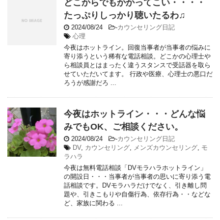
どこからでもかかってこい・・・・
たっぷりしっかり聴いたるわ♫
2024/08/24
-
カウンセリング日記
心理
今夜はホットライン。回復当事者が当事者の悩みに
寄り添うという稀有な電話相談。どこかの心理士や
ら相談員とはまったく違うスタンスで受話器を取ら
せていただいてます。 行政や医療、心理士の悪口だ
ろうが感謝だろ ...
今夜はホットライン・・・どんな悩
みでもOK、ご相談ください。
2024/08/24
-
カウンセリング日記
DV
,
カウンセリング
,
メンズカウンセリング
,
モ
ラハラ
今夜は無料電話相談「DVモラハラホットライン」
の開設日・・・当事者が当事者の思いに寄り添う電
話相談です。DVモラハラだけでなく、引き離し問
題や、引きこもりや自傷行為、依存行為・・などな
ど、家族に関わる ...