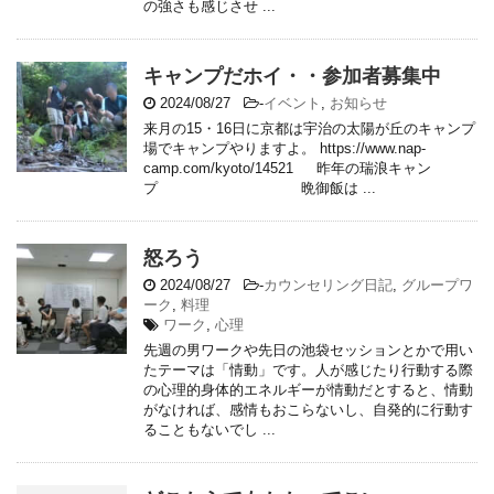
の強さも感じさせ ...
キャンプだホイ・・参加者募集中
2024/08/27
-
イベント
,
お知らせ
来月の15・16日に京都は宇治の太陽が丘のキャンプ
場でキャンプやりますよ。 https://www.nap-
camp.com/kyoto/14521 昨年の瑞浪キャン
プ 晩御飯は ...
怒ろう
2024/08/27
-
カウンセリング日記
,
グループワ
ーク
,
料理
ワーク
,
心理
先週の男ワークや先日の池袋セッションとかで用い
たテーマは「情動」です。人が感じたり行動する際
の心理的身体的エネルギーが情動だとすると、情動
がなければ、感情もおこらないし、自発的に行動す
ることもないでし ...