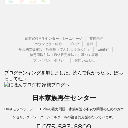
日本家族再生センター - ホームページ
支援内容
カウンセラー紹介
ブログ
書籍
複合的支援施設「転生庵（てんしょうあん）」
English
特定商取引法（通信販売業法）に基づく表示
プライバシーポリシー
お問い合わせ
ブログランキング参加しました。読んで良かったら、ぽち
っしてね♫
日本家族再生センター
DVやモラハラ、デートDV等の暴力問題・家族を巡る不安や問題のためのカウ
ンセリング・ワーク・シェルター等の複合的支援を行っています。
075-583-6809