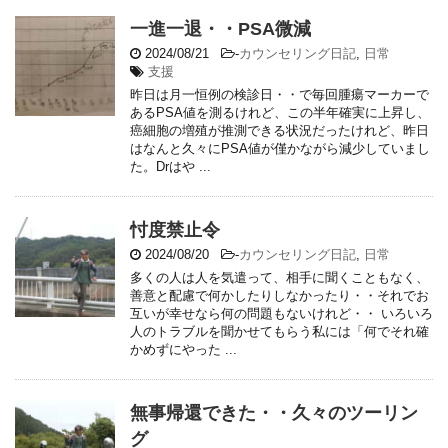
一進一退・・PSA微減
2024/08/21
-
カウンセリング日記
,
日常
支援
昨日は月一恒例の検診日・・で毎回腫瘍マーカーで
あるPSA値を測るけれど、この半年確実に上昇し、
癌細胞の増殖が推測できる状況だったけれど、昨日
はなんと久々にPSA値が僅かながら減少していまし
た。Drはや ...
忖度禁止令
2024/08/20
-
カウンセリング日記
,
日常
多くの人は人を気遣って、相手に聞くこともなく、
善意と配慮で何かしたりしなかったり・・それでお
互いが幸せなら何の問題もないけれど・・ いろいろ
人のトラブルを聞かせてもらう私には「何でそれ確
かめずにやった ...
無事帰還できた・・久々のツーリン
グ