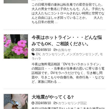
この日曜月曜の連休は転生庵での星空合宿でした。
大人の男女十数名に子供たちも七、八人。子供たち
は大人たちにコントロールされない時間と空間でな
んと自由にはしゃぎ回っていることか。 大人た
ちも日常の世間 ...
今夜はホットライン・・・どんな悩
みでもOK、ご相談ください。
2024/08/10
-
お知らせ
DV
,
カウンセリング
,
メンズカウンセリング
,
モ
ラハラ
今夜は無料電話相談「DVモラハラホットライン」
の開設日・・・当事者が当事者の思いに寄り添う電
話相談です。DVモラハラだけでなく、引き離し問
題や、引きこもりや自傷行為、依存行為・・などな
ど、家族に関わる ...
大地震がやってくる?
2024/08/10
-
カウンセリング日記
先日は日向灘でM7.0というそこそこ大きな地震がお