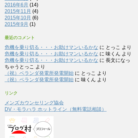
2016年6月
(14)
2015年11月
(4)
2015年10月
(6)
2015年9月
(1)
最近のコメント
危機を乗り切る・・・お助けマンいるかな
に
とっこ
より
危機を乗り切る・・・お助けマンいるかな
に
味くん
より
危機を乗り切る・・・お助けマンいるかな
に
長文になっ
ちゃうとっこ
より
（祝）ベランダ発電所発電開始
に
とっこ
より
（祝）ベランダ発電所発電開始
に
味くん
より
リンク
メンズカウンセリング協会
DV・モラハラ ホットライン（無料電話相談）