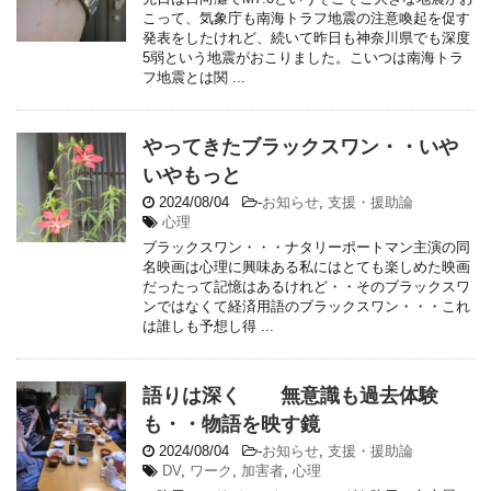
こって、気象庁も南海トラフ地震の注意喚起を促す
発表をしたけれど、続いて昨日も神奈川県でも深度
5弱という地震がおこりました。こいつは南海トラ
フ地震とは関 ...
やってきたブラックスワン・・いや
いやもっと
2024/08/04
-
お知らせ
,
支援・援助論
心理
ブラックスワン・・・ナタリーポートマン主演の同
名映画は心理に興味ある私にはとても楽しめた映画
だったって記憶はあるけれど・・そのブラックスワ
ンではなくて経済用語のブラックスワン・・・これ
は誰しも予想し得 ...
語りは深く 無意識も過去体験
も・・物語を映す鏡
2024/08/04
-
お知らせ
,
支援・援助論
DV
,
ワーク
,
加害者
,
心理