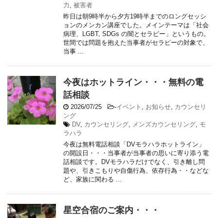
力
,
被害者
昨日は朝9時半から夕方19時半までのロングセッシ
ョンのメンカン講座でした。メインテーマは「社会
病理、LGBT, SDGs の闇とセラピー」というもの。
世間では問題を抱えた当事者がセラピーの対象で、
当事 ...
今夜はホットライン・・・無料の電
話相談
2026/07/25
-
イベント
,
お知らせ
,
カウンセリ
ング
DV
,
カウンセリング
,
メンズカウンセリング
,
モ
ラハラ
今夜は無料電話相談「DVモラハラホットライン」
の開設日・・・当事者が当事者の思いに寄り添う電
話相談です。DVモラハラだけでなく、引き離し問
題や、引きこもりや自傷行為、依存行為・・などな
ど、家族に関わる ...
星空合宿のご案内・・・