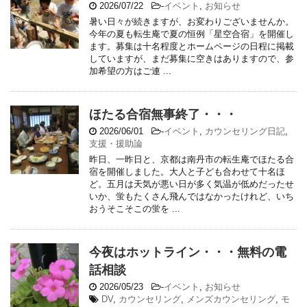
2026/07/22
-
イベント
,
お知らせ
暑い日々が続きますが、お変わりございませんか。
今年の夏も転生庵で夏の恒例「星空合宿」を開催し
ます。募集は十名程度とホームページの日程に掲載
していますが、まだ募集に空きはありますので、参
加希望の方はご連 ...
ほたる合宿無事終了・・・
2026/06/01
-
イベント
,
カウンセリング日記
,
支援・援助論
昨日、一昨日と、京都は南丹市の転生庵でほたる合
宿を開催しました。大人と子ども合わせて十名ほ
ど。五月は天気が悪い日が多く気温が低めだったせ
いか、蛍もたくさん飛んではなかったけれど、いち
おうそこそこの蛍を ...
今夜はホットライン・・・無料の電
話相談
2026/05/23
-
イベント
,
お知らせ
DV
,
カウンセリング
,
メンズカウンセリング
,
モ