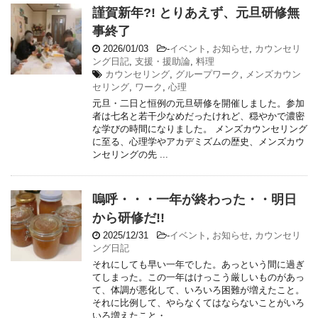
謹賀新年?! とりあえず、元旦研修無
事終了
2026/01/03
-
イベント
,
お知らせ
,
カウンセリ
ング日記
,
支援・援助論
,
料理
カウンセリング
,
グループワーク
,
メンズカウン
セリング
,
ワーク
,
心理
元旦・二日と恒例の元旦研修を開催しました。参加
者は七名と若干少なめだったけれど、穏やかで濃密
な学びの時間になりました。 メンズカウンセリング
に至る、心理学やアカデミズムの歴史、メンズカウ
ンセリングの先 ...
嗚呼・・・一年が終わった・・明日
から研修だ!!
2025/12/31
-
イベント
,
お知らせ
,
カウンセリ
ング日記
それにしても早い一年でした。あっという間に過ぎ
てしまった。この一年はけっこう厳しいものがあっ
て、体調が悪化して、いろいろ困難が増えたこと。
それに比例して、やらなくてはならないことがいろ
いろ増えたこと・ ...