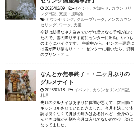
セリング講座無事終了
2026/02/09
-
イベント
,
お知らせ
,
カウンセリ
ング日記
,
支援・援助論
カウンセリング
,
グループワーク
,
メンズカウン
セリング
,
ワーク
,
支援
今朝は結構な冷え込みでいずれ雪となる予報が出て
たので、雪の降り出す前にセンターに出勤。いつも
のようにバイクです。 午前中から、センター裏庭に
は雪が降り積もり・・・ センターに着いたら、資料
のプリントア ...
なんとか無事終了・・二ヶ月ぶりの
グルメナイト
2026/01/18
-
イベント
,
カウンセリング日記
,
料理
先月のグルナイはあまりに体調が悪くて、数日前に
キャンセルさせていただきました。今月も決して体
調は良くなくて脚腰の痛みはあるけれど、全身のし
んどさは抗がん剤を今月は入れてないので少し楽に
なってました。 ...