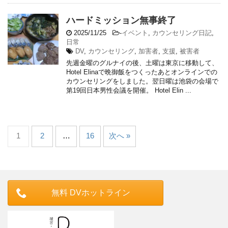
ハードミッション無事終了
2025/11/25
-
イベント
,
カウンセリング日記
,
日常
DV
,
カウンセリング
,
加害者
,
支援
,
被害者
先週金曜のグルナイの後、土曜は東京に移動して、
Hotel Elinaで晩御飯をつくったあとオンラインでの
カウンセリングをしました。翌日曜は池袋の会場で
第19回日本男性会議を開催。 Hotel Elin ...
1
2
…
16
次へ »
無料 DVホットライン