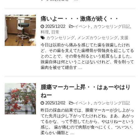
痛いよー・・・激痛が続く・・
2025/12/22
-
イベント
,
カウンセリング日記
,
料理
,
日常
カウンセリング
,
メンズカウンセリング
,
支援
今日は以前から痛みを感じてた歯を抜歯したけれ
ど、その歯を支えてた歯槽骨が骨髄炎を起こしてる
とのことで、その骨を削るという処置もしました。
抜歯自体は何ということはないけれど、骨を削って
歯肉を被せて縫合す ...
腫瘍マーカー上昇・・はぁーやはり
ねー
2025/12/02
-
イベント
,
カウンセリング日記
昨日の採血の結果では、腫瘍マーカーが少し上がっ
てた先月は少し下がってたけれどね。まあ、あがっ
てるかな、って予想してたから、やはりねーという
感じ。 歯が痛むので肉類が食べにくく、ついつい、
柔らかい麺類と ...