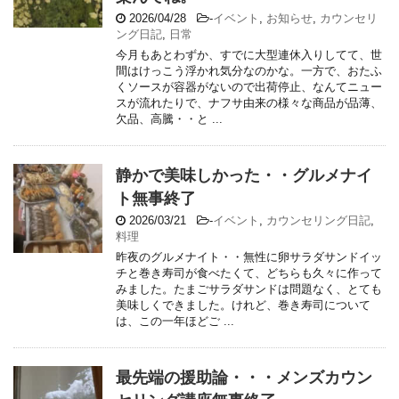
2026/04/28
-
イベント
,
お知らせ
,
カウンセリ
ング日記
,
日常
今月もあとわずか、すでに大型連休入りしてて、世
間はけっこう浮かれ気分なのかな。一方で、おたふ
くソースが容器がないので出荷停止、なんてニュー
スが流れたりで、ナフサ由来の様々な商品が品薄、
欠品、高騰・・と ...
静かで美味しかった・・グルメナイ
ト無事終了
2026/03/21
-
イベント
,
カウンセリング日記
,
料理
昨夜のグルメナイト・・無性に卵サラダサンドイッ
チと巻き寿司が食べたくて、どちらも久々に作って
みました。たまごサラダサンドは問題なく、とても
美味しくできました。けれど、巻き寿司について
は、この一年ほどご ...
最先端の援助論・・・メンズカウン