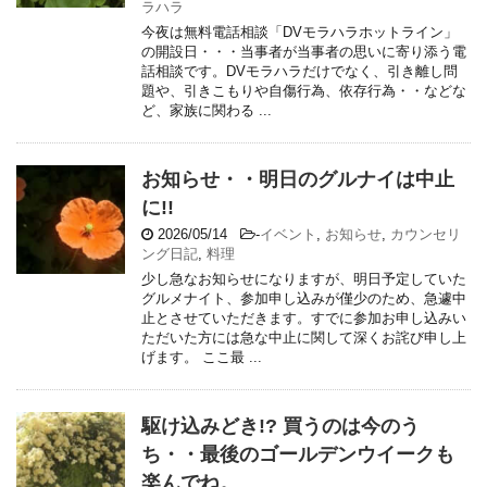
ラハラ
今夜は無料電話相談「DVモラハラホットライン」
の開設日・・・当事者が当事者の思いに寄り添う電
話相談です。DVモラハラだけでなく、引き離し問
題や、引きこもりや自傷行為、依存行為・・などな
ど、家族に関わる ...
お知らせ・・明日のグルナイは中止
に!!
2026/05/14
-
イベント
,
お知らせ
,
カウンセリ
ング日記
,
料理
少し急なお知らせになりますが、明日予定していた
グルメナイト、参加申し込みが僅少のため、急遽中
止とさせていただきます。すでに参加お申し込みい
ただいた方には急な中止に関して深くお詫び申し上
げます。 ここ最 ...
駆け込みどき!? 買うのは今のう
ち・・最後のゴールデンウイークも
楽んでね。