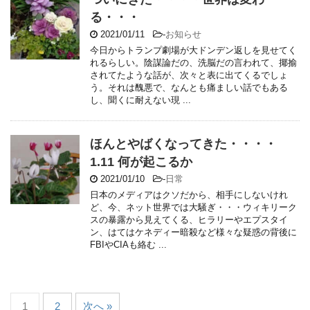
る・・・
2021/01/11
-
お知らせ
今日からトランプ劇場が大ドンデン返しを見せてく
れるらしい。陰謀論だの、洗脳だの言われて、揶揄
されてたような話が、次々と表に出てくるでしょ
う。それは醜悪で、なんとも痛ましい話でもある
し、聞くに耐えない現 ...
ほんとやばくなってきた・・・・
1.11 何が起こるか
2021/01/10
-
日常
日本のメディアはクソだから、相手にしないけれ
ど、今、ネット世界では大騒ぎ・・・ウィキリーク
スの暴露から見えてくる、ヒラリーやエプスタイ
ン、はてはケネディー暗殺など様々な疑惑の背後に
FBIやCIAも絡む ...
1
2
次へ »