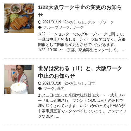
1/22大阪ワーク中止の変更のお知ら
せ
2021/01/19
-
お知らせ
,
グループワーク
グループワーク
,
ワーク
1/22 ドーンセンターでのグループワークに関して、
一旦は中止と発表しましたが、大阪ではなく、京都
開催として開催地変更とさせていただきます。
1/22 19:30 〜 京都、家族再生センターにて。 ...
世界は変わる（Ⅱ）と、大阪ワーク
中止のお知らせ
2021/01/18
-
お知らせ
,
日常
ワーク
,
暴力
あと二日に迫った米国大統領就任式・・・式典リハ
ーサルは延期され、ワシントンDCは三万の州兵で
埋め尽くされています。いくつかの州ではFEMAが
非常事態宣言でスタンバイしています。 アンティフ
ァやBLM: ...