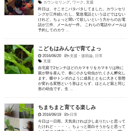
カウンセリング
,
ワーク
,
支援
昨日は、そこそこバタバタしてました。カウンセリ
ングが三件続いたし、緊急電話というほどではない
けれど、ちょっと聞いて欲しいという方からのお電
話が三件、メールが一件。 これらの電話やメールは
予約してのカウ ...
こどもはみんなで育てよっ
2016/06/20
-
支援・援助論
,
日常
支援
自宅庭で2センチほどのカマキリをカマキリは秋に
親が卵を産んで、春に小さな幼虫がたくさん孵化し
ます。蝶やトンボのように成長とともに大きく形態
が変わる変態という形はとらず、ほとんど親と同じ
形の幼虫です。生 ...
ちまちまと育てる楽しみ
2016/06/19
-
日常
今日は一日雨。天気良ければ少し走りたいと思って
たけれど・・・・。ちょっと面白そうかなと思って