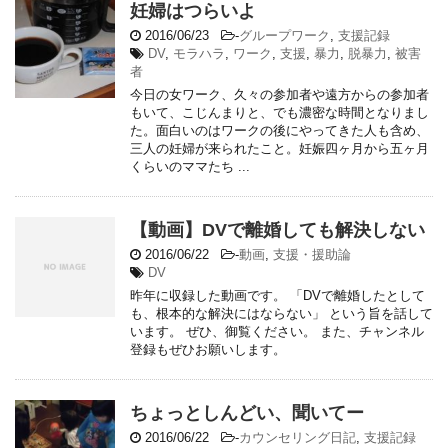
妊婦はつらいよ
2016/06/23
-
グループワーク
,
支援記録
DV
,
モラハラ
,
ワーク
,
支援
,
暴力
,
脱暴力
,
被害
者
今日の女ワーク、久々の参加者や遠方からの参加者
もいて、こじんまりと、でも濃密な時間となりまし
た。面白いのはワークの後にやってきた人も含め、
三人の妊婦が来られたこと。妊娠四ヶ月から五ヶ月
くらいのママたち ...
【動画】DVで離婚しても解決しない
2016/06/22
-
動画
,
支援・援助論
DV
昨年に収録した動画です。 「DVで離婚したとして
も、根本的な解決にはならない」 という旨を話して
います。 ぜひ、御覧ください。 また、チャンネル
登録もぜひお願いします。
ちょっとしんどい、聞いてー
2016/06/22
-
カウンセリング日記
,
支援記録