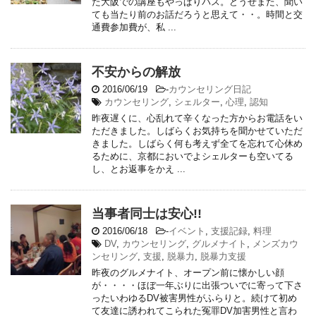
た大阪での講座もやっぱりパス。どうせまた、聞い
ても当たり前のお話だろうと思えて・・。時間と交
通費参加費が、私 ...
不安からの解放
2016/06/19
-
カウンセリング日記
カウンセリング
,
シェルター
,
心理
,
認知
昨夜遅くに、心乱れて辛くなった方からお電話をい
ただきました。しばらくお気持ちを聞かせていただ
きました。しばらく何も考えず全てを忘れて心休め
るために、京都においでよシェルターも空いてる
し、とお返事をかえ ...
当事者同士は安心!!
2016/06/18
-
イベント
,
支援記録
,
料理
DV
,
カウンセリング
,
グルメナイト
,
メンズカウ
ンセリング
,
支援
,
脱暴力
,
脱暴力支援
昨夜のグルメナイト、オープン前に懐かしい顔
が・・・・ほぼ一年ぶりに出張ついでに寄って下さ
ったいわゆるDV被害男性がふらりと。続けて初め
て友達に誘われてこられた冤罪DV加害男性と言わ