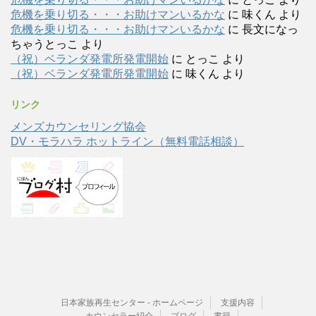
危機を乗り切る・・・お助けマンいるかな
に
味くん
より
危機を乗り切る・・・お助けマンいるかな
に
長文になっ
ちゃうとっこ
より
（祝）ベランダ発電所発電開始
に
とっこ
より
（祝）ベランダ発電所発電開始
に
味くん
より
リンク
メンズカウンセリング協会
DV・モラハラ ホットライン（無料電話相談）
日本家族再生センター - ホームページ
支援内容
カウンセラー紹介
ブログ
書籍