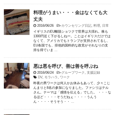
料理がうまい・・・金はなくても大
丈夫
2016/06/26
-
カウンセリング日記
,
料理
,
日常
イギリスのEU離脱ショツクで世界は大揺れ。株も
1300円近く下がるしねー。ことはイギリスだけでは
なくて、アメリカでもトランプが支持されてるし、
EU各国でも、排他的国粋的な政党がそれなりの支
持を得ていま ...
悪は悪を呼び、善は善を呼ぶね
2016/06/24
-
グループワーク
,
支援記録
DV
,
モラハラ
,
ワーク
昨夜の男ワークは何人かお休みもあって、少々こじ
んまりと8名の参加になりました。ファシリはテル
さん。テーマは「感情を伝える」でした。 ・・・な
るほど・・・・そうだねぇ・・・・うんう
ん・・・・そうそう・・ ...