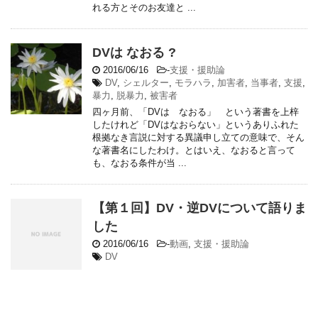
れる方とそのお友達と ...
DVは なおる ?
2016/06/16
-
支援・援助論
DV
,
シェルター
,
モラハラ
,
加害者
,
当事者
,
支援
,
暴力
,
脱暴力
,
被害者
四ヶ月前、「DVは なおる」 という著書を上梓
したけれど「DVはなおらない」というありふれた
根拠なき言説に対する異議申し立ての意味で、そん
な著書名にしたわけ。とはいえ、なおると言って
も、なおる条件が当 ...
【第１回】DV・逆DVについて語りま
した
2016/06/16
-
動画
,
支援・援助論
DV