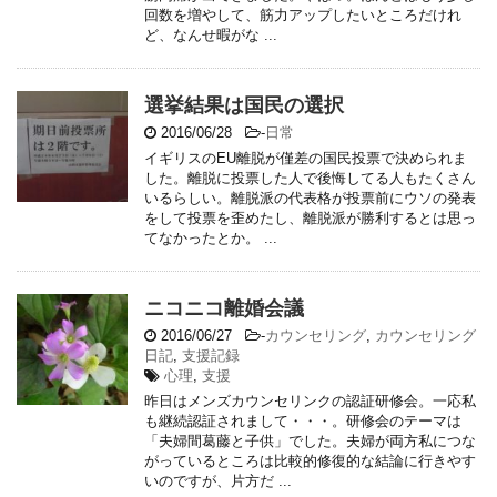
回数を増やして、筋力アップしたいところだけれ
ど、なんせ暇がな ...
選挙結果は国民の選択
2016/06/28
-
日常
イギリスのEU離脱が僅差の国民投票で決められま
した。離脱に投票した人で後悔してる人もたくさん
いるらしい。離脱派の代表格が投票前にウソの発表
をして投票を歪めたし、離脱派が勝利するとは思っ
てなかったとか。 ...
ニコニコ離婚会議
2016/06/27
-
カウンセリング
,
カウンセリング
日記
,
支援記録
心理
,
支援
昨日はメンズカウンセリンクの認証研修会。一応私
も継続認証されまして・・・。研修会のテーマは
「夫婦間葛藤と子供」でした。夫婦が両方私につな
がっているところは比較的修復的な結論に行きやす
いのですが、片方だ ...