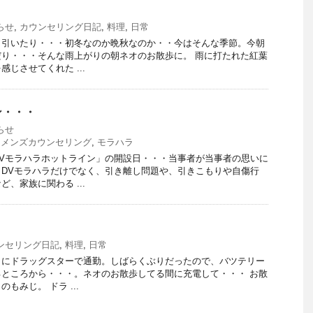
らせ
,
カウンセリング日記
,
料理
,
日常
り引いたり・・・初冬なのか晩秋なのか・・今はそんな季節。今朝
り・・・そんな雨上がりの朝ネオのお散歩に。 雨に打たれた紅葉
じさせてくれた ...
ン・・・
らせ
,
メンズカウンセリング
,
モラハラ
Vモラハラホットライン」の開設日・・・当事者が当事者の思いに
DVモラハラだけでなく、引き離し問題や、引きこもりや自傷行
、家族に関わる ...
ンセリング日記
,
料理
,
日常
りにドラッグスターで通勤。しばらくぶりだったので、バツテリー
ところから・・・。ネオのお散歩してる間に充電して・・・ お散
もみじ。 ドラ ...