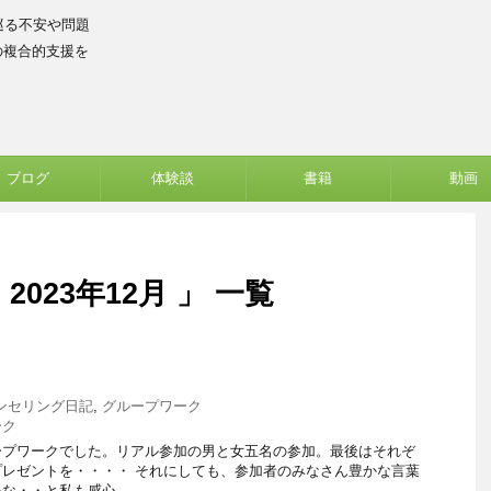
巡る不安や問題
の複合的支援を
ブログ
体験談
書籍
動画
023年12月 」 一覧
・
ンセリング日記
,
グループワーク
ーク
ープワークでした。リアル参加の男と女五名の参加。最後はそれぞ
レゼントを・・・・ それにしても、参加者のみなさん豊かな言葉
・・と私も感心 ...