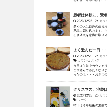
愚者は体験に、賢
2023/12/28
-
カウ
多くの人は自身の生ま
意識に刷り込みます。
る価値観を意識に取り込み
よく遊んだ一日・
2023/12/26
-
カウ
カウンセリング
今日は午前中カウンセ
これ遊んでみたくなりま
ったのは・・・おさつのタ
クリスマス、池袋
2023/12/25
-
カウ
ワーク
昨日は今年最後の池袋