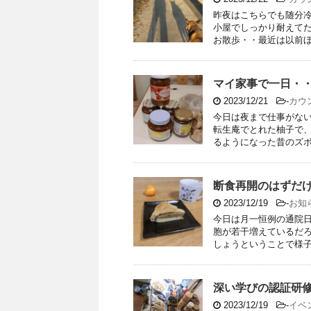
昨夜はこちらでも随分
小屋でしっかり耐えて
お散歩・・最近は以前ほど
マイ家事で一日・
2023/12/21
-
カウ
今日は夜まで仕事がな
転生庵でとれた柚子で、
るようになった昔のズボン
断食再開のはずだ
2023/12/19
-
お知
今日は月一恒例の通院日
胞が若干増えているだろ
しょうということで様子見
深い学びの認証研
2023/12/19
-
イベ