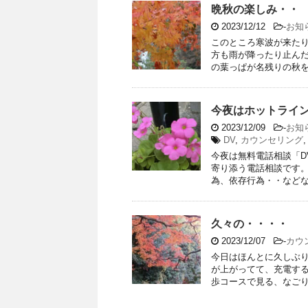
晩秋の楽しみ・・
2023/12/12
-
お知
このところ寒波が来た
方も雨が降ったり止んだ
の葉っぱが名残りの秋を感
今夜はホットライ
2023/12/09
-
お知
DV
,
カウンセリング
今夜は無料電話相談「D
寄り添う電話相談です。
為、依存行為・・などなど
久々の・・・・
2023/12/07
-
カウ
今日はほんとに久しぶ
が上がってて、充電する
歩コースで見る、なごりの