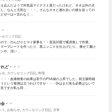
冷え込んだようで外気温マイナス１度だったけれど、ネオは外の犬
たし、なんと元気な・・・。そんなネオと連れ合いの後を追っての
ぜーはー言わなく ...
・・
ンセリング日記
いので、のんびりとマイ家事を・・室温10度で暖房無しで作業。
マーマレードを作ったり、黒ニンニクを仕上げたり。 痩せて履け
や、頂い ...
けれど・・・
らせ
,
カウンセリング日記
,
料理
・・・血液検査の結果は若干のPSA値の上昇でした。前立腺癌細
うという推測は立つわけですが・・・Drはまだ焦る必要はないで
ですが私も同 ...
修会・・
ント
,
お知らせ
,
カウンセリング日記
,
日常