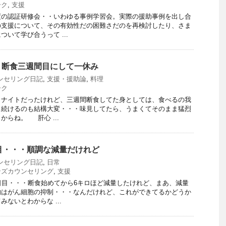
ーク
,
支援
度の認証研修会・・いわゆる事例学習会。実際の援助事例を出し合
の支援について、その有効性だの困難さだのを再検討したり、さま
いて学び合うって ...
・断食三週間目にして一休み
ンセリング日記
,
支援・援助論
,
料理
ーク
メナイトだったけれど、三週間断食してた身としては、食べるの我
り続けるのも結構大変・・・味見してたら、うまくてそのまま猛烈
らね。 肝心 ...
目・・・順調な減量だけれど
ンセリング日記
,
日常
ンズカウンセリング
,
支援
日目・・・断食始めてから6キロほど減量したけれど、まあ、減量
的はがん細胞の抑制・・・なんだけれど、これができてるかどうか
ないとわからな ...