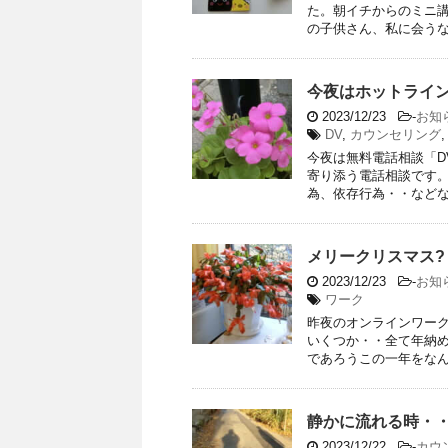
た。朝イチからのミニ
の子供さん、私に会うなり
今夜はホットライ
2023/12/23
-
お知
DV
,
カウンセリング
今夜は無料電話相談「D
寄り添う電話相談です。
為、依存行為・・などなど
メリークリスマス? 
2023/12/23
-
お知
ワーク
昨夜のオンラインワー
いくつか・・全て年納め
であろうこの一年をなんと
静かに流れる時・
2023/12/22
-
カウ