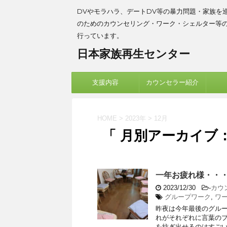
DVやモラハラ、デートDV等の暴力問題・家族を
のためのカウンセリング・ワーク・シェルター等
行っています。
日本家族再生センター
支援内容
カウンセラー紹介
HOME
>
2023年
>
12月
「 月別アーカイブ：2
一年お疲れ様・・
2023/12/30
-
カウ
グループワーク
,
ワ
昨夜は今年最後のグル
れがそれぞれに言葉のプ
を紡ぎ出せるのはすごいな