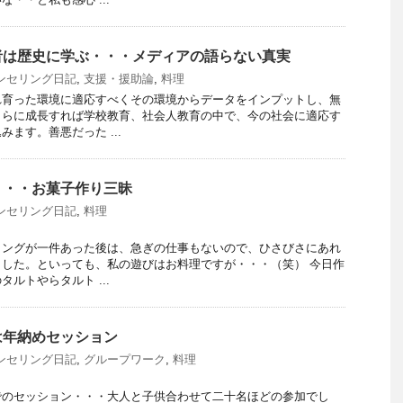
者は歴史に学ぶ・・・メディアの語らない真実
ンセリング日記
,
支援・援助論
,
料理
れ育った環境に適応すべくその環境からデータをインプットし、無
さらに成長すれば学校教育、社会人教育の中で、今の社会に適応す
ます。善悪だった ...
・・・お菓子作り三昧
ンセリング日記
,
料理
リングが一件あった後は、急ぎの仕事もないので、ひさびさにあれ
した。といっても、私の遊びはお料理ですが・・・（笑） 今日作
ルトやらタルト ...
は年納めセッション
ンセリング日記
,
グループワーク
,
料理
でのセッション・・・大人と子供合わせて二十名ほどの参加でし