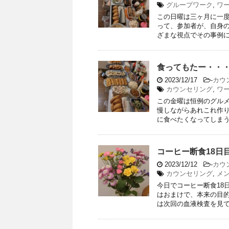
グループワーク
,
ワ
この日曜は三ヶ月に一
って、参加者が、自身
ざまな視点でその事例につ
食ってもたー・・
2023/12/17
-
カウ
カウンセリング
,
ワ
この金曜は恒例のグル
慢しながらあれこれ作
に食べたくなってしまうか
コーヒー断食18日
2023/12/12
-
カウ
カウンセリング
,
メ
今日でコーヒー断食18
はおまけで、本来の目
は次回の血液検査を見てみ