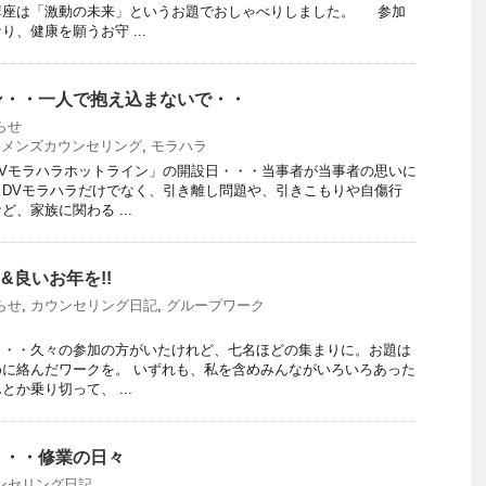
講座は「激動の未来」というお題でおしゃべりしました。 参加
、健康を願うお守 ...
ン・・一人で抱え込まないで・・
らせ
,
メンズカウンセリング
,
モラハラ
Vモラハラホットライン」の開設日・・・当事者が当事者の思いに
DVモラハラだけでなく、引き離し問題や、引きこもりや自傷行
、家族に関わる ...
&良いお年を!!
らせ
,
カウンセリング日記
,
グループワーク
ク・・久々の参加の方がいたけれど、七名ほどの集まりに。お題は
に絡んだワークを。 いずれも、私を含めみんながいろいろあった
か乗り切って、 ...
・・・修業の日々
ンセリング日記