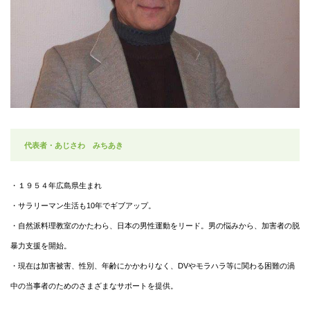
代表者・あじさわ みちあき
・１９５４年広島県生まれ
・サラリーマン生活も10年でギブアップ。
・自然派料理教室のかたわら、日本の男性運動をリード。男の悩みから、加害者の脱
暴力支援を開始。
・現在は加害被害、性別、年齢にかかわりなく、DVやモラハラ等に関わる困難の渦
中の当事者のためのさまざまなサポートを提供。