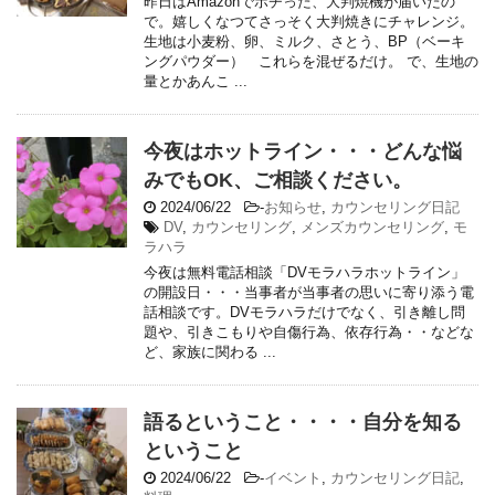
昨日はAmazonでポチった、大判焼機が届いたの
で。嬉しくなつてさっそく大判焼きにチャレンジ。
生地は小麦粉、卵、ミルク、さとう、BP（ベーキ
ングパウダー） これらを混ぜるだけ。 で、生地の
量とかあんこ ...
今夜はホットライン・・・どんな悩
みでもOK、ご相談ください。
2024/06/22
-
お知らせ
,
カウンセリング日記
DV
,
カウンセリング
,
メンズカウンセリング
,
モ
ラハラ
今夜は無料電話相談「DVモラハラホットライン」
の開設日・・・当事者が当事者の思いに寄り添う電
話相談です。DVモラハラだけでなく、引き離し問
題や、引きこもりや自傷行為、依存行為・・などな
ど、家族に関わる ...
語るということ・・・・自分を知る
ということ
2024/06/22
-
イベント
,
カウンセリング日記
,