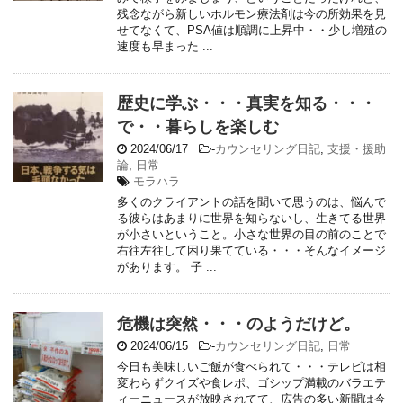
残念ながら新しいホルモン療法剤は今の所効果を見
せてなくて、PSA値は順調に上昇中・・少し増殖の
速度も早まった ...
歴史に学ぶ・・・真実を知る・・・
で・・暮らしを楽しむ
2024/06/17
-
カウンセリング日記
,
支援・援助
論
,
日常
モラハラ
多くのクライアントの話を聞いて思うのは、悩んで
る彼らはあまりに世界を知らないし、生きてる世界
が小さいということ。小さな世界の目の前のことで
右往左往して困り果てている・・・そんなイメージ
があります。 子 ...
危機は突然・・・のようだけど。
2024/06/15
-
カウンセリング日記
,
日常
今日も美味しいご飯が食べられて・・・テレビは相
変わらずクイズや食レポ、ゴシップ満載のバラエテ
ィーニュースが放映されてて、広告の多い新聞は今