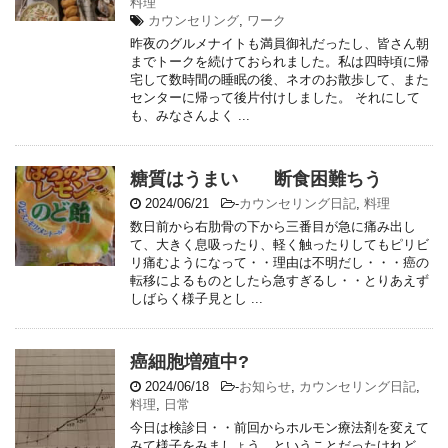
料理
カウンセリング
,
ワーク
昨夜のグルメナイトも満員御礼だったし、皆さん朝
までトークを続けておられました。私は四時頃に帰
宅して数時間の睡眠の後、ネオのお散歩して、また
センターに帰って後片付けしました。 それにして
も、みなさんよく ...
糖質はうまい 断食困難ちう
2024/06/21
-
カウンセリング日記
,
料理
数日前から右肋骨の下から三番目が急に痛み出し
て、大きく息吸ったり、軽く触ったりしてもピリビ
リ痛むようになって・・理由は不明だし・・・癌の
転移によるものとしたら急すぎるし・・とりあえず
しばらく様子見とし ...
癌細胞増殖中?
2024/06/18
-
お知らせ
,
カウンセリング日記
,
料理
,
日常
今日は検診日・・前回からホルモン療法剤を変えて
みて様子をみましょう、ということだったけれど、