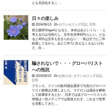
とも言語化するこ ...
日々の楽しみ
2024/06/13
-
カウンセリング日記
,
日常
前立腺癌Stage4となると、余命はあといくら・・と
考えるのは当然だし、五年生存率60%らしい。とな
ると40%は五年も生きられない・・私はすでに二年
経過してるから、あと三年?と言えなくもないけれ
ど、自 ...
騙されないで・・・グローバリスト
への抵抗
2024/06/10
-
お知らせ
,
カウンセリング日記
,
日常
フランス、ドイツの欧州議会選挙で与党のグローバ
リスト政権は大敗しました。マクロンは議会を解散
して総選挙するとか。 日本では反グローバリストの
情報は一切メディアでは報道されず、これまで世界
を支配してきた ...