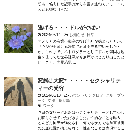
朝も、偏向した記事ばかりを書き連ねていて・・な
んと安穏な日々だ ...
逃げろ・・・ドルがやばい
2024/06/14
-
お知らせ
,
日常
アメリカの商業不動産の投げ売りが始まったとか、
サウジが中国に元決済で石油を売る契約をしたと
か、これまで、ペトロダラーとしてドルが強固な地
位を保ってた世界経済が今崩壊がはじまり出したと
いうこと。世界恐慌 ...
変態は大変? ・・・・セクシャリテ
ィーの受容
2024/06/13
-
カウンセリング日記
,
グループワ
ーク
,
支援・援助論
ワーク
昨日の女ワークお題はセクシャリティーとして少し
お喋りさせていただきました。性的なことは昨今、
どんどん抑圧が強化され、何でもかんでも加害被害
の文脈に置き換えられて、性的なことは表現するこ