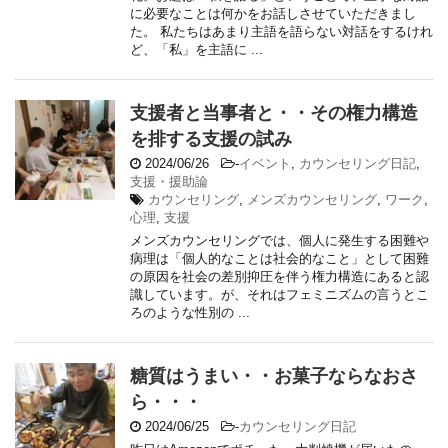
に必要なことは何かをお話しさせていただきまし
た。 私たちはあまり主語を語らない対話をするけれ
ど、「私」を主語に ...
支援者と当事者と・・その権力構造
を排する支援の試み
2024/06/26
-
イベント
,
カウンセリング日記
,
支援・援助論
カウンセリング
,
メンズカウンセリング
,
ワーク
,
心理
,
支援
メンズカウンセリングでは、個人に発生する困難や
病理は「個人的なことは社会的なこと」として困難
の原因を社会の差別抑圧を伴う権力構造にあると認
識しています。が、それはフェミニズムの言うとこ
ろのような性別の ...
糖質はうまい・・お菓子ならなおさ
ら・・・
2024/06/25
-
カウンセリング日記