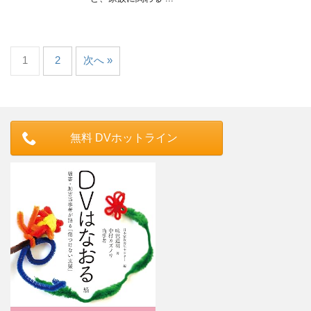
1
2
次へ »
無料 DVホットライン