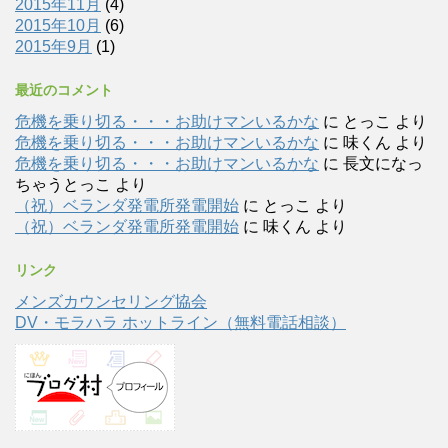
2015年11月
(4)
2015年10月
(6)
2015年9月
(1)
最近のコメント
危機を乗り切る・・・お助けマンいるかな
に
とっこ
より
危機を乗り切る・・・お助けマンいるかな
に
味くん
より
危機を乗り切る・・・お助けマンいるかな
に
長文になっ
ちゃうとっこ
より
（祝）ベランダ発電所発電開始
に
とっこ
より
（祝）ベランダ発電所発電開始
に
味くん
より
リンク
メンズカウンセリング協会
DV・モラハラ ホットライン（無料電話相談）