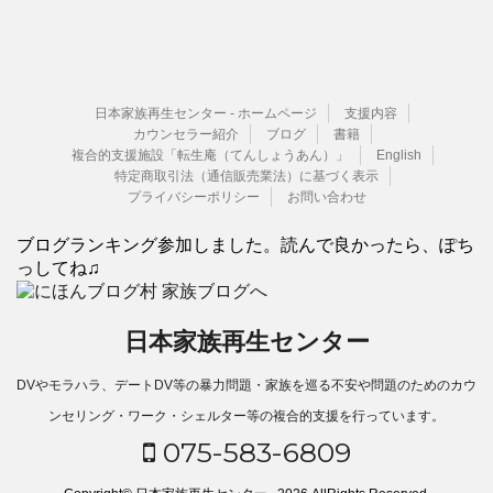
日本家族再生センター - ホームページ
支援内容
カウンセラー紹介
ブログ
書籍
複合的支援施設「転生庵（てんしょうあん）」
English
特定商取引法（通信販売業法）に基づく表示
プライバシーポリシー
お問い合わせ
ブログランキング参加しました。読んで良かったら、ぽち
っしてね♫
日本家族再生センター
DVやモラハラ、デートDV等の暴力問題・家族を巡る不安や問題のためのカウ
ンセリング・ワーク・シェルター等の複合的支援を行っています。
075-583-6809