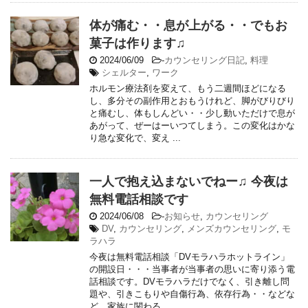
体が痛む・・息が上がる・・でもお
菓子は作ります♫
2024/06/09
-
カウンセリング日記
,
料理
シェルター
,
ワーク
ホルモン療法剤を変えて、もう二週間ほどになる
し、多分その副作用とおもうけれど、脚がびりびり
と痛むし、体もしんどい・・少し動いただけで息が
あがって、ぜーはーいつてしまう。この変化はかな
り急な変化で、変え ...
一人で抱え込まないでねー♫ 今夜は
無料電話相談です
2024/06/08
-
お知らせ
,
カウンセリング
DV
,
カウンセリング
,
メンズカウンセリング
,
モ
ラハラ
今夜は無料電話相談「DVモラハラホットライン」
の開設日・・・当事者が当事者の思いに寄り添う電
話相談です。DVモラハラだけでなく、引き離し問
題や、引きこもりや自傷行為、依存行為・・などな
ど、家族に関わる ...