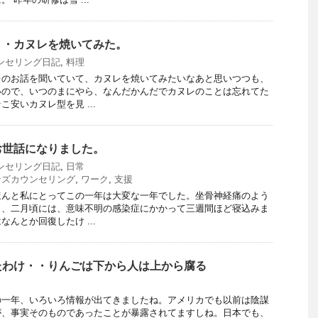
・・カヌレを焼いてみた。
ンセリング日記
,
料理
レのお話を聞いていて、カヌレを焼いてみたいなあと思いつつも、
いので、いつのまにやら、なんだかんだでカヌレのことは忘れてた
安いカヌレ型を見 ...
お世話になりました。
ンセリング日記
,
日常
ンズカウンセリング
,
ワーク
,
支援
ほんと私にとってこの一年は大変な一年でした。坐骨神経痛のよう
り、二月頃には、意味不明の感染症にかかって三週間ほど寝込みま
んとか回復したけ ...
たわけ・・りんごは下から人は上から腐る
の一年、いろいろ情報が出てきましたね。アメリカでも以前は陰謀
が、事実そのものであったことが暴露されてますしね。日本でも、