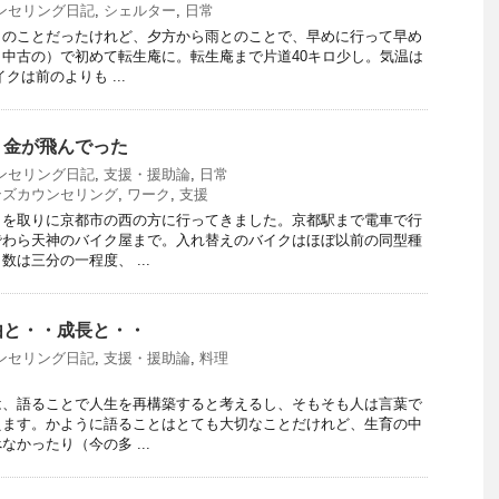
ンセリング日記
,
シェルター
,
日常
とのことだったけれど、夕方から雨とのことで、早めに行って早め
中古の）で初めて転生庵に。転生庵まで片道40キロ少し。気温は
クは前のよりも ...
・金が飛んでった
ンセリング日記
,
支援・援助論
,
日常
ンズカウンセリング
,
ワーク
,
支援
クを取りに京都市の西の方に行ってきました。京都駅まで電車で行
でわら天神のバイク屋まで。入れ替えのバイクはほぼ以前の同型種
は三分の一程度、 ...
由と・・成長と・・
ンセリング日記
,
支援・援助論
,
料理
は、語ることで人生を再構築すると考えるし、そもそも人は言葉で
えます。かように語ることはとても大切なことだけれど、生育の中
かったり（今の多 ...