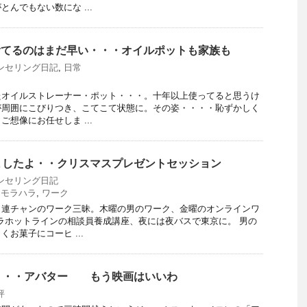
んでもない数にな ...
 捨てるのはまだ早い・・・オイルポットも家族も
ンセリング日記
,
日常
たオイルストレーナー・ポット・・・。十年以上使ってると思うけ
が周囲にこびりつき、こてこて状態に。その姿・・・・恥ずかしく
想像にお任せしま ...
ましたよ・・クリスマスプレゼントセッション
ンセリング日記
,
モラハラ
,
ワーク
、連チャンのワーク三昧。木曜の男のワーク、金曜のオンラインワ
ラホットラインの相談員養成講座、夜には夜バスで東京に。 男の
お菓子にコーヒ ...
・・・アバター もう映画はいいわ
評