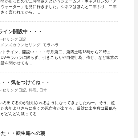
時間があったので三時間越えというジェームス・キャメロンの「ア
・ウォーター」を見に行きました。シネマはほんと二年ぶり、二年
く言われてから、 ...
ライン開設中・・・
ンセリング日記
,
メンズカウンセリング
,
モラハラ
ットライン、開設中・・・毎月第二、第四土曜18時から21時ま
DVモラハラに限らず、引きこもりや自傷行為、依存、など家族の
を聞かせても ...
も・・気をつけてね・・
ンセリング日記
,
料理
,
日常
ろいろ出てるのが証明されるようになってきましたねー。そう、超
った去年よりさらに多くの死亡者が出てる。反対に出生数は最低を
どんどん減ってる ...
った・・転生庵への朝