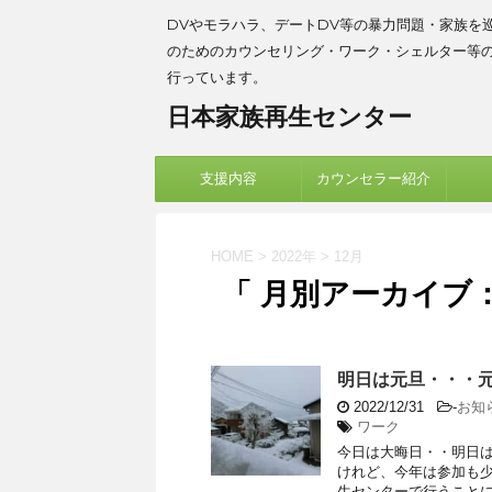
DVやモラハラ、デートDV等の暴力問題・家族を
のためのカウンセリング・ワーク・シェルター等
行っています。
日本家族再生センター
支援内容
カウンセラー紹介
HOME
>
2022年
>
12月
「 月別アーカイブ：2
明日は元旦・・・
2022/12/31
-
お知
ワーク
今日は大晦日・・明日
けれど、今年は参加も
生センターで行うことに。