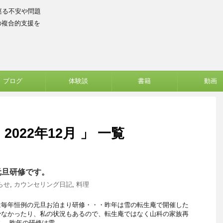
巡る不安や問題
の複合的支援を
ブログ
体験談
書籍
動画
022年12月 」 一覧
元旦研修です。
らせ
,
カウンセリング日記
,
料理
は毎年恒例の元旦お泊まり研修・・・昨年は雪の転生庵で開催した
少なかったり、私の状況もあるので、転生庵ではなく山科の家族再
 昨年の研修は雪 ...