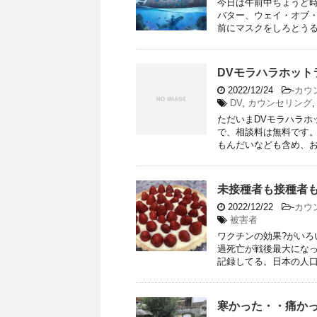
今日は午前中ちょうど
バター、ウェイ・オブ
前にマスクをしろとうるさ
DVモラハラホット
2022/12/24
-
カウ
DV
,
カウンセリング
ただいまDVモラハラホ
で、相談料は無料です。
もんだいなども含め、お話
未接種者も接種者
2022/12/22
-
カウ
被害者
ワクチンの効果?がい
過死亡が戦後最大にな
記録してる。日本の人口が
寒かった・・痛か