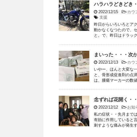
ハラハラどきどき
2022/12/15
-
カウ
支援
昨日からいろいろとア
動かなくなつたので、
と。で、昨日はドラッグス
まいった・・・次
2022/12/13
-
カウ
いやー、ほんと大変な
と、骨形成促進剤の点滴
は、腫瘍マーカーの数値は
念ずれば花開く・
2022/12/12
-
お知
私の症状・・先月まで
有効に作用していると
刺すような痛みが発生する