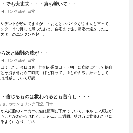
・・でも大丈夫・・・落ち着いて・・
ンセリング日記
,
日常
クシデントが続いてますが・・おとといバイクがぷすんと言って、
センターまで押して帰ったあと、自宅まで徒歩帰宅の遠かったこ
ターのエンジンを起 ...
から次と困難の波が・・
ンセリング日記
,
日常
一日でした。今日は月一恒例の通院日・・朝一に病院に行って採血
とを済ませたら二時間半ほど待って、Drとの面談。結果として
漸減していて順調 ...
・・信じるものは救われるとも言うし・・・
らせ
,
カウンセリング日記
,
日常
はがん細胞のマーカーの値は順調に下がっていて、ホルモン療法が
言うことがわかるけれど、この二、三週間、明け方に骨盤あたりに
ようになり、この ...