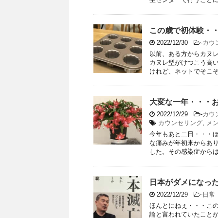
この歳で初体験・
2022/12/30
-
カウ
以前、ある方からカヌ
カヌレ型がけつこう高
けれど、ネットでそこそこ
大変な一年・・・
2022/12/29
-
カウ
カウンセリング
,
メ
今年もあと二日・・・
な痛みが年初来からあ
した。その感染症からはな
日本がダメになっ
2022/12/29
-
日常
ほんとにねぇ・・・こ
論と言われていたこと