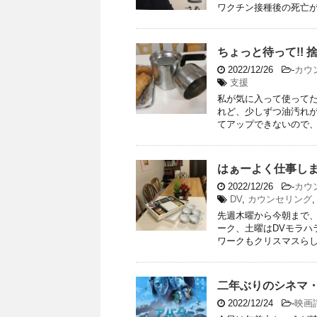
ワクチン接種後の死亡がと
ちょっと待って!!
2022/12/26
-
カウ
支援
私が気に入って使って
れど、少しずつ油汚れ
てアップできないので、ご
はぁーよく仕事し
2022/12/26
-
カウ
DV
,
カウンセリング
先週木曜から今朝まで
ーク、土曜はDVモラハ
ワークもクリスマスらしく
二年ぶりのシネマ
2022/12/24
-
映画