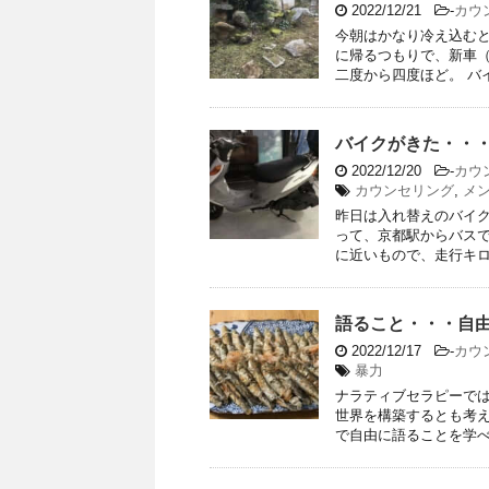
2022/12/21
-
カウ
今朝はかなり冷え込む
に帰るつもりで、新車（
二度から四度ほど。 バイ
バイクがきた・・
2022/12/20
-
カウ
カウンセリング
,
メ
昨日は入れ替えのバイ
って、京都駅からバス
に近いもので、走行キロ数
語ること・・・自
2022/12/17
-
カウ
暴力
ナラティブセラピーで
世界を構築するとも考
で自由に語ることを学べな