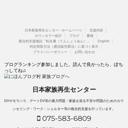
日本家族再生センター - ホームページ
支援内容
カウンセラー紹介
ブログ
書籍
複合的支援施設「転生庵（てんしょうあん）」
English
特定商取引法（通信販売業法）に基づく表示
プライバシーポリシー
お問い合わせ
ブログランキング参加しました。読んで良かったら、ぽち
っしてね♫
日本家族再生センター
DVやモラハラ、デートDV等の暴力問題・家族を巡る不安や問題のためのカウ
ンセリング・ワーク・シェルター等の複合的支援を行っています。
075-583-6809