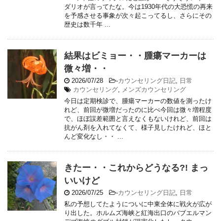
ダリオが言ってたな。今は1930年代の大恐慌の再来
を予感させる事象が次々起こってるし、さらにその
歴史は数千年 ...
結果はビミョー・・腫瘍マーカーは
微々増・・
2026/07/28
-
カウンセリング日記
,
日常
カウンセリング
,
メンズカウンセリング
今日は定期検診で、腫瘍マーカーの数値を測ったけ
れど、前回が微増だったのに比べ今回は微々増程度
で、ほぼ誤差範囲と言えなくもないけれど、前回は
抗がん剤を入れてなくて、様子見したけれど、ほと
んど変化なし・・ ...
きたー・・これからどうなる?! まっ
いいけど
2026/07/25
-
カウンセリング日記
,
日常
私の予想してたようについに中東全体に戦火が広が
り出した。ホルムズ海峡と紅海出口のバブエルマン