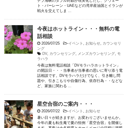
デブ海峡のダブル封鎖が現実化したし、クウェー
ト・バーレーン・UAEなどの湾岸産油国とイランが
戦火を交えてしま ...
今夜はホットライン・・・無料の電
話相談
2026/07/25
-
イベント
,
お知らせ
,
カウンセリ
ング
DV
,
カウンセリング
,
メンズカウンセリング
,
モ
ラハラ
今夜は無料電話相談「DVモラハラホットライン」
の開設日・・・当事者が当事者の思いに寄り添う電
話相談です。DVモラハラだけでなく、引き離し問
題や、引きこもりや自傷行為、依存行為・・などな
ど、家族に関わる ...
星空合宿のご案内・・・
2026/07/22
-
イベント
,
お知らせ
暑い日々が続きますが、お変わりございませんか。
今年の夏も転生庵で夏の恒例「星空合宿」を開催し
ます。募集は十名程度とホームページの日程に掲載