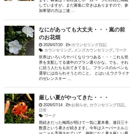
していますが、まだ募集に空きはありますので、参
加希望の方はご連 ...
なにがあっても大丈夫・・・嵐の前
のお花畑
2026/07/20
-
カウンセリング日記
カウンセリング
,
メンズカウンセリング
,
ワーク
世界はいろいろヤバくなりつつある・・・これも世
界を支配してる連中のプラン通りかな。でも、それ
に抗う人たちも出てきてるし、フランスのルペンも
選挙には出られそうとのこと。 とはいえウクライナ
のゼレンスキー ...
厳しい夏がやってきた・・・
2026/07/14
-
お知らせ
,
カウンセリング日記
,
日常
ワーク
雨続きだった梅雨が明けて一気に夏本番。連日三十
数度という暑さが続きます。今年はスーパーエルニ
ーニョも予測されていて、例年になく暑さ厳しい夏