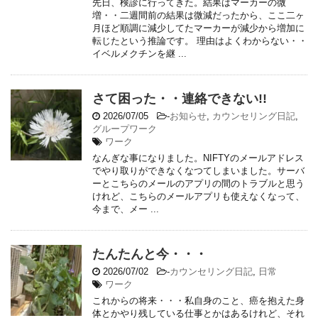
先日、検診に行ってきた。結果はマーカーの微
増・・二週間前の結果は微減だったから、ここ二ヶ
月ほど順調に減少してたマーカーが減少から増加に
転じたという推論です。 理由はよくわからない・・
イベルメクチンを継 ...
さて困った・・連絡できない!!
2026/07/05
-
お知らせ
,
カウンセリング日記
,
グループワーク
ワーク
なんぎな事になりました。NIFTYのメールアドレス
でやり取りができなくなつてしまいました。サーバ
ーとこちらのメールのアプリの間のトラブルと思う
けれど、こちらのメールアプリも使えなくなって、
今まで、メー ...
たんたんと今・・・
2026/07/02
-
カウンセリング日記
,
日常
ワーク
これからの将来・・・私自身のこと、癌を抱えた身
体とかやり残している仕事とかはあるけれど、それ