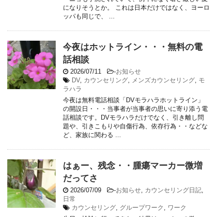
になりそうとか。 これは日本だけではなく、ヨーロ
ッパも同じで、 ...
今夜はホットライン・・・無料の電
話相談
2026/07/11
-
お知らせ
DV
,
カウンセリング
,
メンズカウンセリング
,
モ
ラハラ
今夜は無料電話相談「DVモラハラホットライン」
の開設日・・・当事者が当事者の思いに寄り添う電
話相談です。DVモラハラだけでなく、引き離し問
題や、引きこもりや自傷行為、依存行為・・などな
ど、家族に関わる ...
はぁー、残念・・腫瘍マーカー微増
だってさ
2026/07/09
-
お知らせ
,
カウンセリング日記
,
日常
カウンセリング
,
グループワーク
,
ワーク