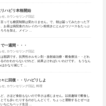
主リハビリ本格開始
らせ
,
カウンセリング日記
と言っても糖質制限は変わりません。で、朝は齧ってみたかった下
を、お昼は病院食のカレイのパン粉焼きにとんかつソースをたっぷ
ろを加え、メイン ...
まで一週間・・・
らせ
,
カウンセリング日記
復は順調です。抗男性ホルモン剤・放射線治療・断食療法・・どれ
るのかわからないけれど、結果よければいいわけです。 もうなん
はかなり減じて ...
徐々に回復・・リハビリしよ
らせ
,
カウンセリング日記
,
料理
れど、さほど食欲もないので辛さは感じません。以前趣味で断食し
らとても歩いたりするのがしんどくて、ちょっと運動するとぜーは
ちにちベッド生活 ...