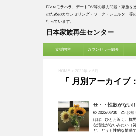
DVやモラハラ、デートDV等の暴力問題・家族を
のためのカウンセリング・ワーク・シェルター等
行っています。
日本家族再生センター
支援内容
カウンセラー紹介
HOME
>
2022年
>
6月
「 月別アーカイブ：2
せ・・性欲がない!!
2022/06/30
-
お知
ほぼ、ひと月近く、抗
な活性がないみたい（
ど、どうも性的な情動では