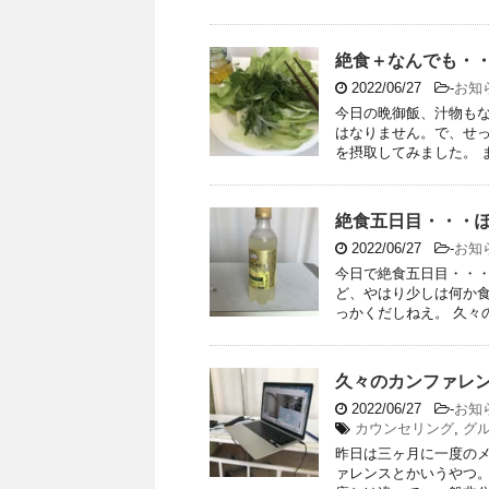
絶食＋なんでも・
2022/06/27
-
お知
今日の晩御飯、汁物も
はなりません。で、せ
を摂取してみました。 ま
絶食五日目・・・
2022/06/27
-
お知
今日で絶食五日目・・
ど、やはり少しは何か
っかくだしねえ。 久々の
久々のカンファレ
2022/06/27
-
お知
カウンセリング
,
グ
昨日は三ヶ月に一度の
ァレンスとかいうやつ