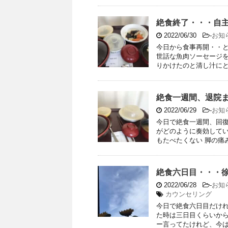
絶食終了・・・自
2022/06/30
-
お知
今日から食事再開・・
世話な魚肉ソーセージ
りかけたのと清し汁にとろ
絶食一週間、退院
2022/06/29
-
お知
今日で絶食一週間、回
がどのように奏効してい
もたべたくない 脚の痛み
絶食六日目・・・
2022/06/28
-
お知
カウンセリング
今日で絶食六日目だけ
た時は三日目くらいか
ー言ってたけれど、今はい