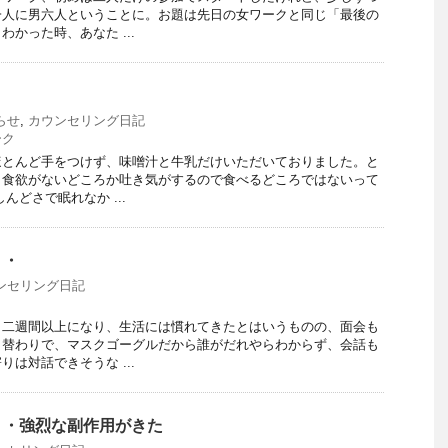
一人に男六人ということに。お題は先日の女ワークと同じ「最後の
かった時、あなた ...
らせ
,
カウンセリング日記
ーク
ほとんど手をつけず、味噌汁と牛乳だけいただいておりました。と
、食欲がないどころか吐き気がするので食べるどころではないって
んどさで眠れなか ...
・・
ンセリング日記
も二週間以上になり、生活には慣れてきたとはいうものの、面会も
日替わりで、マスクゴーグルだから誰がだれやらわからず、会話も
は対話できそうな ...
・・強烈な副作用がきた