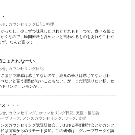
・・
らせ
,
カウンセリング日記
,
料理
なかったし、少しずつ味見したけれどどれもも一つで、食べる気に
っかくなので、民間療法も含めいいと言われるものをあれやこれや
ず、なんと言って ...
ぽにょとれなーい
らせ
,
カウンセリング日記
・さほど空腹感は感じてないので、絶食の辛さは感じてないけれ
食べたいと言う衝動がないこともない。が、まだ頑張りたい私。せ
ドリンク、レモンが ...
ンス・・・
らせ
,
カウンセリング
,
カウンセリング日記
,
支援・援助論
ループワーク
,
メンズカウンセリング
,
ワーク
,
支援
メンズカウンセリング認証研修会、いわゆる事例検討会とかカンフ
。私は病室からのリモート参加。この研修は、グループワークや講