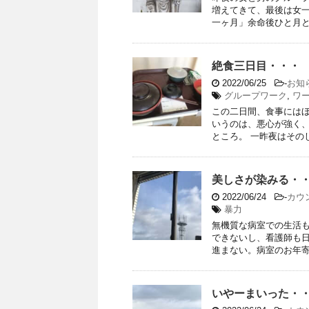
増えてきて、最後は女
一ヶ月」余命後ひと月とわ
絶食三日目・・・
2022/06/25
-
お知
グループワーク
,
ワ
この二日間、食事には
いうのは、悪心が強く
ところ。 一昨夜はそのし
美しさが染みる・
2022/06/24
-
カウ
暴力
無機質な病室での生活
できないし、看護師も
進まない。病室のお年寄り
いやーまいった・