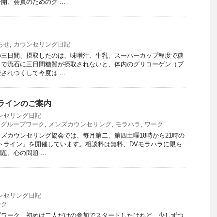
、会員のためのク ...
らせ
,
カウンセリング日記
の三日間、摂取したのは、味噌汁、牛乳、スーパーカップ程度で糖
。で流石に三日間糖質が摂取されないと、体内のグリコーゲン（ブ
れつくして今度は ...
ラインのご案内
ンセリング日記
,
グループワーク
,
メンズカウンセリング
,
モラハラ
,
ワーク
ズカウンセリング協会では、毎月第二、第四土曜18時から21時の
トライン」を開催しています。相談料は無料、DVモラハラに限ら
、心の問題 ...
ンセリング日記
ーク
プワーク、初めは二人だけの参加でスタートしたけれど、少しずつ