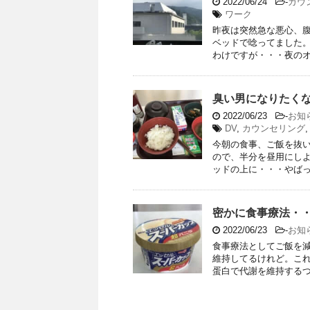
2022/06/24
-
カウ
ワーク
昨夜は突然急な悪心、
ベッドで唸ってました
わけですが・・・夜のオン
臭い男になりたく
2022/06/23
-
お知
DV
,
カウンセリング
今朝の食事、ご飯を抜
ので、半分を昼用にし
ッドの上に・・・やばっ!!
密かに食事療法・
2022/06/23
-
お知
食事療法としてご飯を減
維持してるけれど。こ
蛋白で代謝を維持するつも