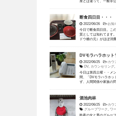
座とは違って、一般非公開
断食四日目・・・
2022/06/26
-
お知
今日で断食四日目。こ
質としては知れてます
ドウ糖の元）がほぼ消費さ
DVモラハラホット
2022/06/25
-
カウ
DV
,
カウンセリング
今日は第四土曜・・メン
間、「DVモラハラホッ
ず、人間関係や家族の問題
酒池肉林
2022/06/25
-
カウ
グループワーク
,
ワ
昨夜の女と男のグルー