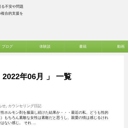
巡る不安や問題
の複合的支援を
ブログ
体験談
書籍
動画
022年06月 」 一覧
らせ
,
カウンセリング日記
男性ホルモン剤を服薬し続けた結果か・・・最近の私、どうも性的
笑）もちろん素敵な女性は素敵だと思うし、親愛の情は感じるけれ
ない感じ。 それ ...