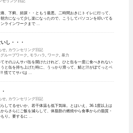
ンセリング日記
腹痛、下痢、頻尿・・ともう最悪。二時間おきにトイレに行って、
。朝方になって少し楽になったので、こうしてパソコンを叩いてる
ラインワークまで ...
ないし・・・
らせ
,
カウンセリング日記
,
グループワーク
,
モラハラ
,
ワーク
,
暴力
いてそのぶんサバ缶を開けたけれど、ひと缶を一度に食べきれない
ようと缶を持ち上げた時に、うっかり滑って、鯖と汁がぼてっとベ
 慌ててサバは ...
・・
らせ
,
カウンセリング日記
らしてるせいか、若干体温も低下気味。とはいえ、36.1度以上は
れからさらにご飯を減らして、体脂肪の燃焼やら食事からの脂質・
り。要するに ...