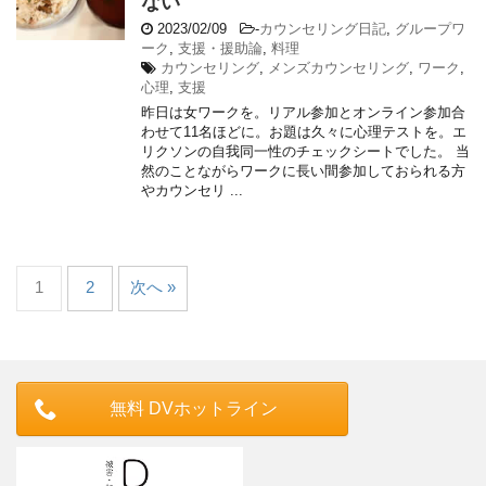
ない
2023/02/09
-
カウンセリング日記
,
グループワ
ーク
,
支援・援助論
,
料理
カウンセリング
,
メンズカウンセリング
,
ワーク
,
心理
,
支援
昨日は女ワークを。リアル参加とオンライン参加合
わせて11名ほどに。お題は久々に心理テストを。エ
リクソンの自我同一性のチェックシートでした。 当
然のことながらワークに長い間参加しておられる方
やカウンセリ ...
1
2
次へ »
無料 DVホットライン