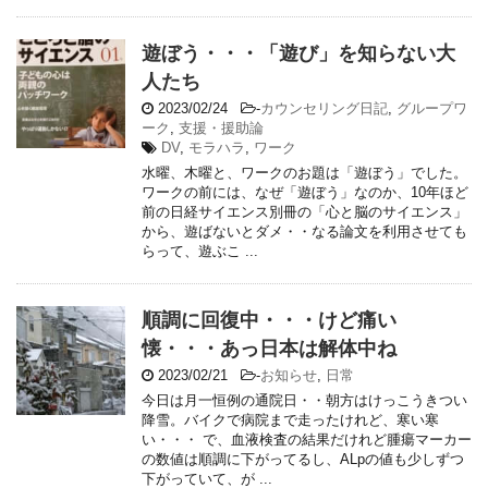
遊ぼう・・・「遊び」を知らない大
人たち
2023/02/24
-
カウンセリング日記
,
グループワ
ーク
,
支援・援助論
DV
,
モラハラ
,
ワーク
水曜、木曜と、ワークのお題は「遊ぼう」でした。
ワークの前には、なぜ「遊ぼう」なのか、10年ほど
前の日経サイエンス別冊の「心と脳のサイエンス」
から、遊ばないとダメ・・なる論文を利用させても
らって、遊ぶこ ...
順調に回復中・・・けど痛い
懐・・・あっ日本は解体中ね
2023/02/21
-
お知らせ
,
日常
今日は月一恒例の通院日・・朝方はけっこうきつい
降雪。バイクで病院まで走ったけれど、寒い寒
い・・・ で、血液検査の結果だけれど腫瘍マーカー
の数値は順調に下がってるし、ALpの値も少しずつ
下がっていて、が ...