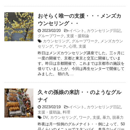
おそらく唯一の支援・・・メンズカ
ウンセリング・・
2023/02/20
-
イベント
,
カウンセリング日記
,
グループワーク
,
支援・援助論
カウンセリング
,
グループワーク
,
メンズカウン
セリング
,
ワーク
,
心理
,
支援
昨日はメンズカウンセリング講座でした。三ヶ月に
一度の開催で、京都と東京と交互に開催していま
す。昨日は京都開催で、これまでは京都市の施設を
借りていましたが、今回は再生センターで開催して
みました。 朝の九 ...
久々の孫娘の来訪・・のようなグル
ナイ
2023/02/19
-
イベント
,
カウンセリング日記
,
支援・援助論
,
料理
DV
,
カウンセリング
,
ワーク
,
支援
,
暴力
,
脱暴力
昨夜は月一恒例のグルメナイト・・例によって、50
品くらいのメニューでスタンバイ。本当クレイジー