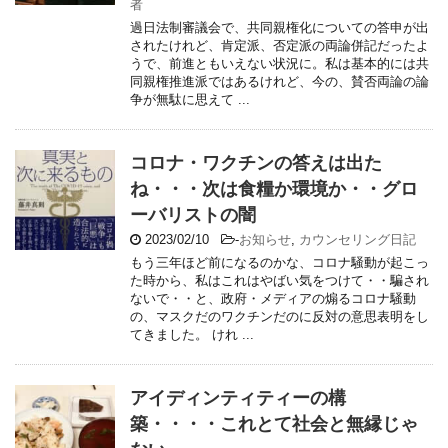
者
過日法制審議会で、共同親権化についての答申が出
されたけれど、肯定派、否定派の両論併記だったよ
うで、前進ともいえない状況に。私は基本的には共
同親権推進派ではあるけれど、今の、賛否両論の論
争が無駄に思えて ...
コロナ・ワクチンの答えは出た
ね・・・次は食糧か環境か・・グロ
ーバリストの闇
2023/02/10
-
お知らせ
,
カウンセリング日記
もう三年ほど前になるのかな、コロナ騒動が起こっ
た時から、私はこれはやばい気をつけて・・騙され
ないで・・と、政府・メディアの煽るコロナ騒動
の、マスクだのワクチンだのに反対の意思表明をし
てきました。 けれ ...
アイディンティティーの構
築・・・・これとて社会と無縁じゃ