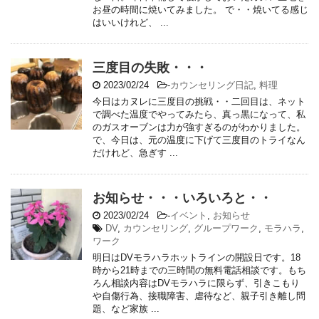
お昼の時間に焼いてみました。 で・・焼いてる感じ
はいいけれど、 ...
三度目の失敗・・・
2023/02/24
-
カウンセリング日記
,
料理
今日はカヌレに三度目の挑戦・・二回目は、ネット
で調べた温度でやってみたら、真っ黒になって、私
のガスオーブンは力が強すぎるのがわかりました。
で、今日は、元の温度に下げて三度目のトライなん
だけれど、急ぎす ...
お知らせ・・・いろいろと・・
2023/02/24
-
イベント
,
お知らせ
DV
,
カウンセリング
,
グループワーク
,
モラハラ
,
ワーク
明日はDVモラハラホットラインの開設日です。18
時から21時までの三時間の無料電話相談です。もち
ろん相談内容はDVモラハラに限らず、引きこもり
や自傷行為、接職障害、虐待など、親子引き離し問
題、など家族 ...