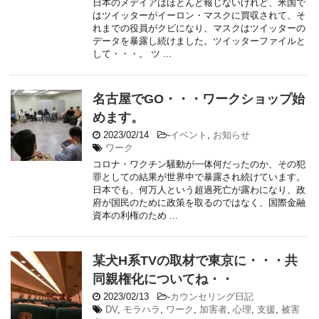
日本のメデイアはほとんど報じないけれど、米国で
はツイッターがイーロン・マスクに買収されて、そ
れまでの役員がクビになり、マスクはツイッターの
データを暴露し続けました。ツイッターファイルと
して・・・。 ツ ...
名古屋でGO・・・ワークショップ始
めます。
2023/02/14
-
イベント
,
お知らせ
ワーク
コロナ・ワクチン騒動が一体何だったのか、その犯
罪としての結果が世界中で暴露され続けています。
日本でも、何万人という超過死亡が露わになり、政
府が国民のために政策を取るのではなく、国際金融
資本の利権のため ...
某犬H系TVの取材で東京に・・・共
同親権化についてね・・
2023/02/13
-
カウンセリング日記
DV
,
モラハラ
,
ワーク
,
加害者
,
心理
,
支援
,
被害