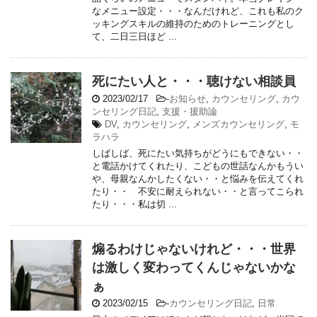
なメニュー設定・・・なんだけれど、これも私のク
ッキングスキルの維持のためのトレーニングとし
て、二日三日ほど ...
死にたい人と・・・聴けない相談員
2023/02/17
-
お知らせ
,
カウンセリング
,
カウ
ンセリング日記
,
支援・援助論
DV
,
カウンセリング
,
メンズカウンセリング
,
モ
ラハラ
しばしば、死にたい気持ちがどうにもできない・・
と電話かけてくれたり、こどもの世話なんかもうい
や、母親なんかしたくない・・と悩みを伝えてくれ
たり・・ 不安に耐えられない・・と言ってこられ
たり・・・私は切 ...
煽るわけじゃないけれど・・・世界
は激しく変わってくんじゃないかな
ぁ
2023/02/15
-
カウンセリング日記
,
日常