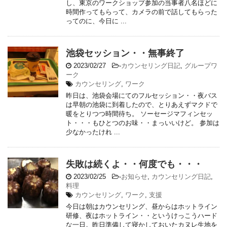
し、東京のワークショップ参加の当事者八名ほどに
時間作ってもらって、カメラの前で話してもらった
ってのに、今日に ...
池袋セッション・・無事終了
2023/02/27
-
カウンセリング日記
,
グループワ
ーク
カウンセリング
,
ワーク
昨日は、池袋会場にてのフルセッション・・夜バス
は早朝の池袋に到着したので、とりあえずマクドで
暖をとりつつ時間待ち。 ソーセージマフィンセッ
ト・・・もひとつのお味・・まっいいけど。 参加は
少なかったけれ ...
失敗は続くよ・・何度でも・・・
2023/02/25
-
お知らせ
,
カウンセリング日記
,
料理
カウンセリング
,
ワーク
,
支援
今日は朝はカウンセリング、昼からはホットライン
研修、夜はホットライン・・というけっこうハード
な一日。昨日準備して寝かしておいたカヌレ生地を