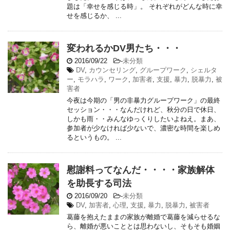
題は「幸せを感じる時」。 それぞれがどんな時に幸
せを感じるか、 ...
変われるかDV男たち・・・
2016/09/22
-
未分類
DV
,
カウンセリング
,
グループワーク
,
シェルタ
ー
,
モラハラ
,
ワーク
,
加害者
,
支援
,
暴力
,
脱暴力
,
被
害者
今夜は今期の「男の非暴力グループワーク」の最終
セッション・・・なんだけれど、秋分の日で休日、
しかも雨・・みんなゆっくりしたいよねえ。まあ、
参加者が少なければ少ないで、濃密な時間を楽しめ
るというもの。 ...
慰謝料ってなんだ・・・・家族解体
を助長する司法
2016/09/20
-
未分類
DV
,
加害者
,
心理
,
支援
,
暴力
,
脱暴力
,
被害者
葛藤を抱えたままの家族が離婚で葛藤を減らせるな
ら、離婚が悪いこととは思わないし、そもそも婚姻