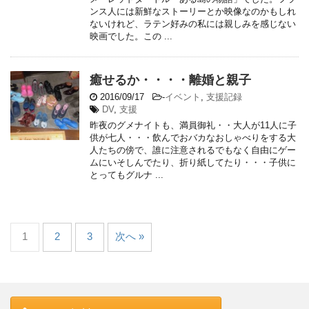
ンス人には新鮮なストーリーとか映像なのかもしれ
ないけれど、ラテン好みの私には親しみを感じない
映画でした。この ...
癒せるか・・・・離婚と親子
2016/09/17
-
イベント
,
支援記録
DV
,
支援
昨夜のグメナイトも、満員御礼・・大人が11人に子
供が七人・・・飲んでおバカなおしゃべりをする大
人たちの傍で、誰に注意されるでもなく自由にゲー
ムにいそしんでたり、折り紙してたり・・・子供に
とってもグルナ ...
1
2
3
次へ »