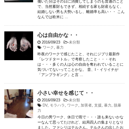
働いた分はその日に消費してしまうのも普通のこと
で、当然蓄財もできず、相続する家も財産もなく、
結婚しない男も大勢いるし、離婚率も高い・・ こん
なんでは欧米に ...
心は自由かな・・
2016/09/23
-
未分類
ワーク
,
暴力
昨夜のワークで感じたこと、それにジブリ最新作
「レツドタートル」で考察したこと・・・それ
は・・・多くの人は心の自由を奪われていることに
気づいてないってことかな。 昔、I・イリイチが
「アンプラギング」と言 ...
小さい幸せを感じて・・
2016/09/23
-
未分類
DV
,
モラハラ
,
ワーク
,
加害者
,
支援
,
暴力
,
脱暴
力
今日の男ワーク、休日で雨で・・・誰も来ないかな
ーなんて思ってたけれど、結局四人の集まりとなり
ました。ファシリはテルさん。テルさんの出したお