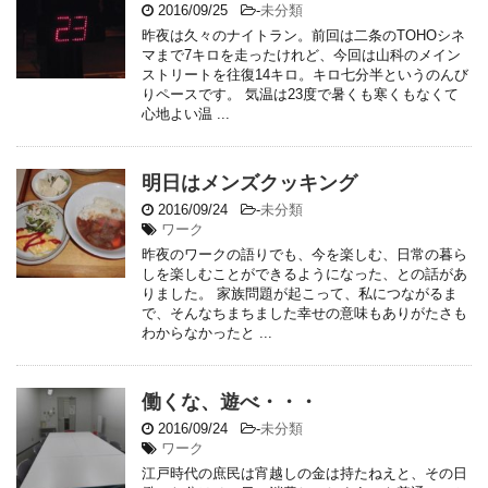
2016/09/25
-
未分類
昨夜は久々のナイトラン。前回は二条のTOHOシネ
マまで7キロを走ったけれど、今回は山科のメイン
ストリートを往復14キロ。キロ七分半というのんび
りペースです。 気温は23度で暑くも寒くもなくて
心地よい温 ...
明日はメンズクッキング
2016/09/24
-
未分類
ワーク
昨夜のワークの語りでも、今を楽しむ、日常の暮ら
しを楽しむことができるようになった、との話があ
りました。 家族問題が起こって、私につながるま
で、そんなちまちました幸せの意味もありがたさも
わからなかったと ...
働くな、遊べ・・・
2016/09/24
-
未分類
ワーク
江戸時代の庶民は宵越しの金は持たねえと、その日