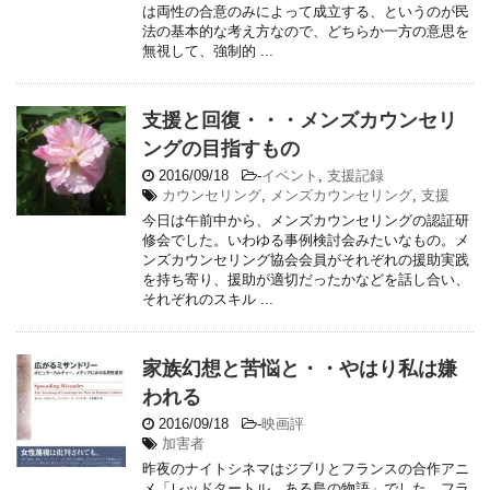
は両性の合意のみによって成立する、というのが民
法の基本的な考え方なので、どちらか一方の意思を
無視して、強制的 ...
支援と回復・・・メンズカウンセリ
ングの目指すもの
2016/09/18
-
イベント
,
支援記録
カウンセリング
,
メンズカウンセリング
,
支援
今日は午前中から、メンズカウンセリングの認証研
修会でした。いわゆる事例検討会みたいなもの。メ
ンズカウンセリング協会会員がそれぞれの援助実践
を持ち寄り、援助が適切だったかなどを話し合い、
それぞれのスキル ...
家族幻想と苦悩と・・やはり私は嫌
われる
2016/09/18
-
映画評
加害者
昨夜のナイトシネマはジブリとフランスの合作アニ
メ「レッドタートル ある島の物語」でした。フラ