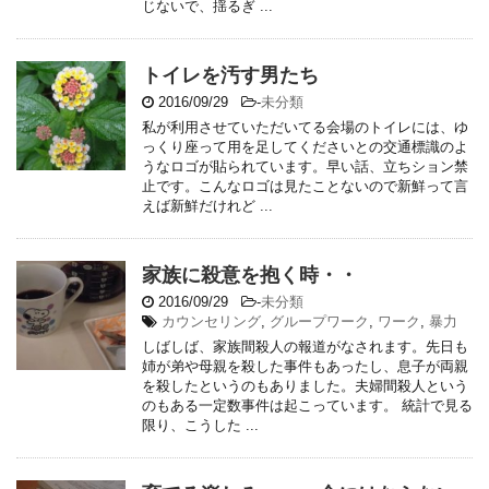
じないで、揺るぎ ...
トイレを汚す男たち
2016/09/29
-
未分類
私が利用させていただいてる会場のトイレには、ゆ
っくり座って用を足してくださいとの交通標識のよ
うなロゴが貼られています。早い話、立ちション禁
止です。こんなロゴは見たことないので新鮮って言
えば新鮮だけれど ...
家族に殺意を抱く時・・
2016/09/29
-
未分類
カウンセリング
,
グループワーク
,
ワーク
,
暴力
しばしば、家族間殺人の報道がなされます。先日も
姉が弟や母親を殺した事件もあったし、息子が両親
を殺したというのもありました。夫婦間殺人という
のもある一定数事件は起こっています。 統計で見る
限り、こうした ...