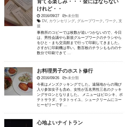
育てる楽しみ・・・金にはならない
けれど・・
2016/09/27
-
未分類
DV
,
カウンセリング
,
グループワーク
,
ワーク
,
支
援
事務所のコピーでは枚数が追いつかないので、今日
は、男性会議やら新規グループワークのチラシやら
をひと・まち交流館まで行って印刷してきました。
さすがに印刷機は早い。数百枚のチラシもものの十
数分で印刷できて ...
お料理男子のホスト修行
2016/09/26
-
未分類
今夜はメンズクッキングでした。遠隔地からの飛び
入り参加女子も含め、女性が五名男性三名のクッキ
ングサロンとなりました。 メニューはピロシキ、ポ
テトサラダ、ラタトゥイユ、シュークリームにコー
ヒーゼリーです ...
心地よいナイトラン