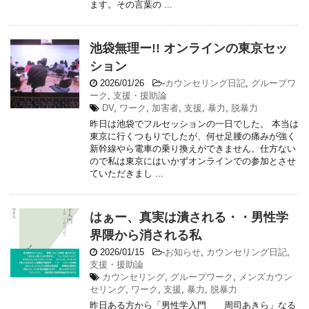
ます。その言葉の ...
池袋無理ー!! オンラインの東京セッ
ション
2026/01/26
-
カウンセリング日記
,
グループワ
ーク
,
支援・援助論
DV
,
ワーク
,
加害者
,
支援
,
暴力
,
脱暴力
昨日は池袋でフルセッションの一日でした。 本当は
東京に行くつもりでしたが、何せ足腰の痛みが強く
新幹線やら電車の乗り換えができません。仕方ない
ので私は東京にはいかずオンラインでの参加とさせ
ていただきまし ...
はぁー、真実は潰される・・男性学
界隈から消される私
2026/01/15
-
お知らせ
,
カウンセリング日記
,
支援・援助論
カウンセリング
,
グループワーク
,
メンズカウン
セリング
,
ワーク
,
支援
,
暴力
,
脱暴力
昨日ある方から「男性学入門 周司あきら」なる