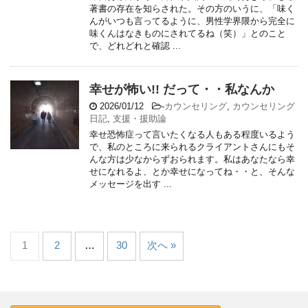
著書の存在を知らされた。その方のいうに、「味く
んがいつも言ってるように、男性学界隈から完全に
味くんはなきものにされてるね（笑）」とのこと
で、どれどれと確認 ...
幸せが怖い!! だって・・私なんか
2026/01/12
-
カウンセリング
,
カウンセリング
日記
,
支援・援助論
幸せ恐怖症って言いたくなる人もある程度いるよう
で、私のところに来られるクライアントさんにもそ
んな方は少なからずおられます。私はあなたなら幸
せになれるよ、とか幸せになってね・・と、そんな
メッセージを出す ...
1
2
…
30
次へ »