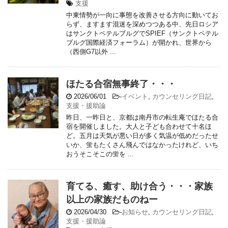
支援
中東情勢が一向に事態を改善させる方向に動いてお
らず、ますます混迷を深めつつある中、先日ロシア
はサンクトペテルブルグでSPIEF（サンクトペテル
ブルグ国際経済フォーラム）が開かれ、世界から
（西側G7以外 ...
ほたる合宿無事終了・・・
2026/06/01
-
イベント
,
カウンセリング日記
,
支援・援助論
昨日、一昨日と、京都は南丹市の転生庵でほたる合
宿を開催しました。大人と子ども合わせて十名ほ
ど。五月は天気が悪い日が多く気温が低めだったせ
いか、蛍もたくさん飛んではなかったけれど、いち
おうそこそこの蛍を ...
育てる、癒す、助け合う・・・家族
以上の家族だものねー
2026/04/30
-
お知らせ
,
カウンセリング日記
,
支援・援助論