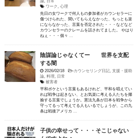
論
,
日常
ワーク
,
心理
先日の女ワークで何人もの参加者がカウンセラーに
傷つけられた、聞いてもらえなかった、ちっとも楽
にならなかった、言葉を否定された・・・などなど
カウンセラーのクレームを話されてました。 やはり
ねぇ・・・個々 ...
陰謀論じゃなくてー 世界を支配
する闇
2026/02/18
-
カウンセリング日記
,
支援・援助
論
,
料理
,
日常
被害者
平和ボケという言葉もあるけれど、平和を唱えてい
れば戦争は起きない、とお気楽に考える人たちを揶
揄する言葉でしょうか。憲法九条が日本を戦争から
守ってるって考えてる人もいるでしょうが、この九
条は戦後アメリカ ...
子供の幸せって・・・そこじゃない