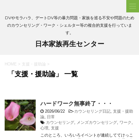
DVやモラハラ、デートDV等の暴力問題・家族を巡る不安や問題のため
のカウンセリング・ワーク・シェルター等の複合的支援を行っていま
す。
日本家族再生センター
HOME
>
支援・援助論
>
「支援・援助論」 一覧
ハードワーク無事終了・・・
2026/06/22
-
カウンセリング日記
,
支援・援助
論
,
日常
カウンセリング
,
メンズカウンセリング
,
ワーク
,
心理
,
支援
このところ、いろいろイベントが連続しててけっこ