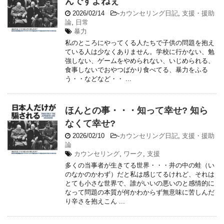
んですよねぇ
2026/02/14
-
カウンセリング日記
,
支援・援助
論
,
日常
暴力
私のところにやってくる人たちで子供の問題を抱え
ている人は少なくありません。学校に行かない、勉
強しない、ゲームをやめられない、いじめられる、
食事しないでおやつばかり食べてる、暴力をふる
う・・などなど・・ ...
ほんとの事・・・知って幸せ? 知ら
なくて幸せ?
2026/02/10
-
カウンセリング日記
,
支援・援助
論
カウンセリング
,
ワーク
,
支援
多くの当事者が生きてる世界・・・井の中の蛙（い
のなかのかわず）だと私は感じてるけれど、それは
とても小さな世界で、誰がいいの悪いのと感情的に
なって問題の本質が何かわからず無意味に苦しんだ
り辛さを抱えこん ...