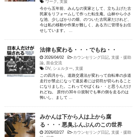
ワーク
,
支援
今から五年前、みんなの実家として、立ち上げた古
民家をリフォームして作った転生庵。山林やら小さ
な池、少しばかりの畑、のついた古民家だけれど、
今は私の移動や作業が難しく、ある方に管理をお任
せしています。 ...
法律も変わる・・・でもね・・
2026/04/02
-
カウンセリング日記
,
支援・援助
論
,
面会交流
DV
,
シェルター
,
支援
この四月から、道路交通法が変わって自転車の歩道
走行が禁止になって違反者には切符が切られること
になりました。これってやばくね・・と思うんだけ
れどね。 原付の30キロ規制でも車の側を走るのは
怖いし、まして ...
みかんは下から人は上から腐
る・・・悪臭ふんぷんのこの世界
2026/02/27
-
カウンセリング日記
,
支援・援助