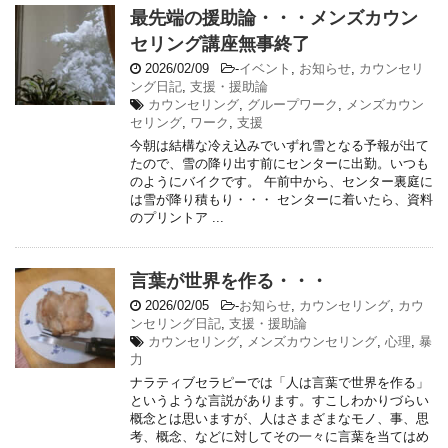
最先端の援助論・・・メンズカウン
セリング講座無事終了
2026/02/09
-
イベント
,
お知らせ
,
カウンセリ
ング日記
,
支援・援助論
カウンセリング
,
グループワーク
,
メンズカウン
セリング
,
ワーク
,
支援
今朝は結構な冷え込みでいずれ雪となる予報が出て
たので、雪の降り出す前にセンターに出勤。いつも
のようにバイクです。 午前中から、センター裏庭に
は雪が降り積もり・・・ センターに着いたら、資料
のプリントア ...
言葉が世界を作る・・・
2026/02/05
-
お知らせ
,
カウンセリング
,
カウ
ンセリング日記
,
支援・援助論
カウンセリング
,
メンズカウンセリング
,
心理
,
暴
力
ナラティブセラピーでは「人は言葉で世界を作る」
というような言説があります。すこしわかりづらい
概念とは思いますが、人はさまざまなモノ、事、思
考、概念、などに対してその一々に言葉を当てはめ