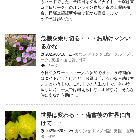
うハードでした。金曜日はグルメナイト、土曜は東
京半日ワークへのオンライン参加と夜の土曜勉強
会、日曜は認証研修会で朝から夜近くまで・・・。
今の私は歩いたり ...
危機を乗り切る・・・お助けマンい
るかな
2026/06/10
-
カウンセリング日記
,
グループワ
ーク
,
支援・援助論
,
日常
ワーク
今日の女ワーク・・十人の参加でけっこう時間的に
はタイトだったけれど、お題は「いるかなお助けマ
ン」というもの。これまでの人生の中で、辛い時、
寂しい時、一人では耐えられない困難な時、そんな
時にあなたを助け ...
世界は変わる・・備蓄後の世界に向
けて・・
2026/06/07
-
カウンセリング日記
,
支援・援助
論
,
日常