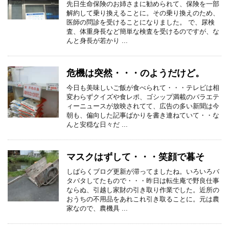
先日生命保険のお姉さまに勧められて、保険を一部
解約して乗り換えることに。その乗り換えのため、
医師の問診を受けることになりました。 で、尿検
査、体重身長など簡単な検査を受けるのですが、な
んと身長が若かり ...
危機は突然・・・のようだけど。
今日も美味しいご飯が食べられて・・・テレビは相
変わらずクイズや食レポ、ゴシップ満載のバラエテ
ィーニュースが放映されてて、広告の多い新聞は今
朝も、偏向した記事ばかりを書き連ねていて・・な
んと安穏な日々だ ...
マスクはずして・・・笑顔で暮そ
しばらくブログ更新が滞ってましたね。いろいろバ
タバタしてたもので・・・昨日は転生庵で野良仕事
ならぬ、引越し家財の引き取り作業でした。近所の
おうちの不用品をあれこれ引き取ることに。元は農
家なので、農機具 ...