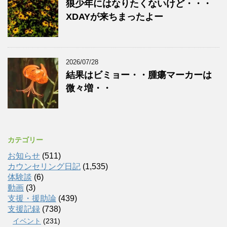
狼少年にはなりたくないけど・・・
XDAYが来ちまったよー
2026/07/28
結果はビミョー・・腫瘍マーカーは
微々増・・
カテゴリー
お知らせ
(511)
カウンセリング日記
(1,535)
体験談
(6)
動画
(3)
支援・援助論
(439)
支援記録
(738)
イベント
(231)