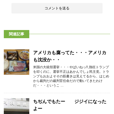
関連記事
アメリカも腐ってた・・・アメリカ
も沈没か・・
米国の大統領選挙・・・やばいねっ!!,熱狂トランプ
を叩くのに、選挙不正はあかんでしょ民主党。トラ
ンプもおおよそその筋書きは見えてるから、はじめ
から裁判だの裁判官任命だので動いてきたわけ
だ・・・というこ ...
ちぢんでもたー ジジイになった
よー