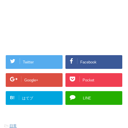
Twitter
Facebook
Google+
Pocket
B!
はてブ
LINE
-
日常