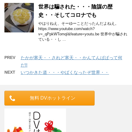
世界は騙された・・・陰謀の歴
史・・そしてコロナでも
やはりねえ、そーゆーことだったんだよねえ。
https://www.youtube.com/watch?
v=_qPpkWTomqI&feature=youtu.be 世界中が騙され
ている・・し ...
PREV
たかが寒天・・されど寒天・・かんてんぱぱって何
だ!!
NEXT
いつかきた道・・・やばくなったぞ世界・・
無料 DVホットライン