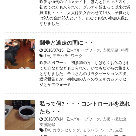
昨夜は恒例のグルメナイト、ほんとに久々の方や、
初めての方も来られて、グルナイ始まって以来の満
員御礼・・・。大人は男女合わせて14人、子供たち
は9人の合計23人という、とんでもない参加人数に
なりました。 ...
闘争と逃走の間に・・
2016/07/15
-
グループワーク
,
支援記録
,
料理
DV
,
モラハラ
,
ワーク
昨夜の男ワーク、初参加の方、しばらくお休みされ
てた方などなどもこられて、いつもながらの集まり
となりました。テルさんのリラクゼーションの後、
近況報告とか、初参加の方へのウェルカムメッセー
ジとかでウォーミ ...
私って何?・・・コントロールを逃れ
たら・・
2016/07/14
-
グループワーク
,
支援・援助論
,
支援記録
DV
,
カウンセリング
,
モラハラ
,
ワーク
,
支援