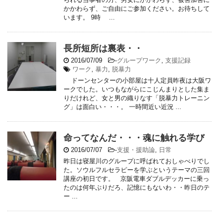
かかわらず、ご自由にご参加ください。お待ちして
います。 9時 ...
長所短所は裏表・・
2016/07/09
-
グループワーク
,
支援記録
ワーク
,
暴力
,
脱暴力
ドーンセンターの小部屋は十人定員昨夜は大阪ワ
ークでした。いつもながらにこじんまりとした集ま
りだけれど、女と男の織りなす「脱暴力トレーニン
グ」は面白い・・・。 一時間近い近況 ...
命ってなんだ・・・魂に触れる学び
2016/07/07
-
支援・援助論
,
日常
昨日は寝屋川のグループに呼ばれておしゃべりでし
た。ソウルフルセラピーを学ぶというテーマの三回
講座の初日です。 京阪電車ダブルデッカーに乗っ
たのは何年ぶりだろ、記憶にもないわ・・昨日のテ
ー ...