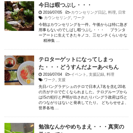
今日は暇つぶし・・・
2016/07/05
-
カウンセリング日記
,
料理
,
日常
カウンセリング
,
ワーク
今朝はカウンセリングを一件。午後からは特に急ぎ
用事もないのでしばし暇つぶし・・・ プランタ
ーアートに生えてきたキノコ、三センチくらいかな
精神集 ...
テロターゲットになってしまっ
た・・・どうすんだよーあべちん
2016/07/04
-
イベント
,
支援記録
,
料理
ワーク
,
支援
先日バングラデシュのテロで日本人7名を含む20名
の方がテロで亡くなられました。テログループから
はISの犯行と声明が出されたりバングラ政府はISと
のつながりはないと発表してたり。 どちらせせよ、
世界各地 ...
勉強なんかやめちまえ・・・真実の