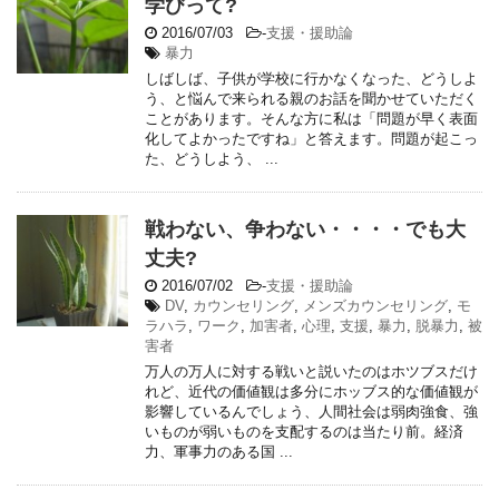
学びって?
2016/07/03
-
支援・援助論
暴力
しばしば、子供が学校に行かなくなった、どうしよ
う、と悩んで来られる親のお話を聞かせていただく
ことがあります。そんな方に私は「問題が早く表面
化してよかったですね」と答えます。問題が起こっ
た、どうしよう、 ...
戦わない、争わない・・・・でも大
丈夫?
2016/07/02
-
支援・援助論
DV
,
カウンセリング
,
メンズカウンセリング
,
モ
ラハラ
,
ワーク
,
加害者
,
心理
,
支援
,
暴力
,
脱暴力
,
被
害者
万人の万人に対する戦いと説いたのはホツブスだけ
れど、近代の価値観は多分にホッブス的な価値観が
影響しているんでしょう、人間社会は弱肉強食、強
いものが弱いものを支配するのは当たり前。経済
力、軍事力のある国 ...