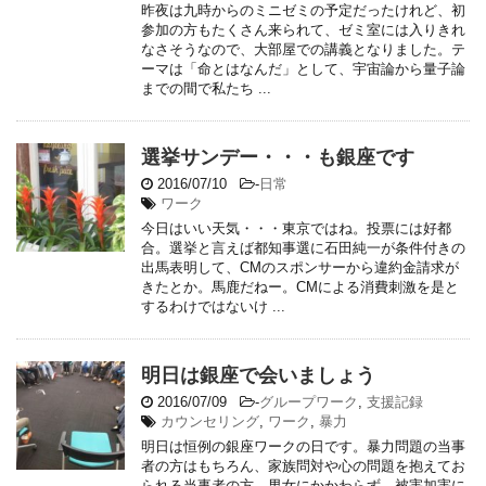
昨夜は九時からのミニゼミの予定だったけれど、初
参加の方もたくさん来られて、ゼミ室には入りきれ
なさそうなので、大部屋での講義となりました。テ
ーマは「命とはなんだ」として、宇宙論から量子論
までの間で私たち ...
選挙サンデー・・・も銀座です
2016/07/10
-
日常
ワーク
今日はいい天気・・・東京ではね。投票には好都
合。選挙と言えば都知事選に石田純一が条件付きの
出馬表明して、CMのスポンサーから違約金請求が
きたとか。馬鹿だねー。CMによる消費刺激を是と
するわけではないけ ...
明日は銀座で会いましょう
2016/07/09
-
グループワーク
,
支援記録
カウンセリング
,
ワーク
,
暴力
明日は恒例の銀座ワークの日です。暴力問題の当事
者の方はもちろん、家族問対や心の問題を抱えてお
られる当事者の方、男女にかかわらず、被害加害に