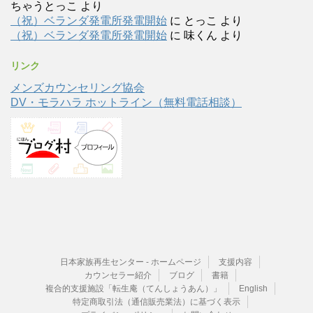
ちゃうとっこ
より
（祝）ベランダ発電所発電開始
に
とっこ
より
（祝）ベランダ発電所発電開始
に
味くん
より
リンク
メンズカウンセリング協会
DV・モラハラ ホットライン（無料電話相談）
日本家族再生センター - ホームページ
支援内容
カウンセラー紹介
ブログ
書籍
複合的支援施設「転生庵（てんしょうあん）」
English
特定商取引法（通信販売業法）に基づく表示