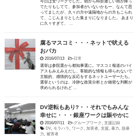
今日は女ワークでした。朝から時折激しい雨が降っ
てたりもしてて、参加者がいないかもー、なんて思
ってましたが、久々の方や遠隔地からの方もこられ
て、こじんまりとした集まりになりました。 あまり
に久々すぎて、 ...
腐るマスコミ・・・ネットで吠える
おバカ
2016/07/13
-
日常
選挙は参院選から都知事選に。マスコミ報道のバイ
アスもみえみえだし、客観的な情報も得られないで
主観的、感情的な反応をするネットユーザーたち。
選挙というのは、冷静な政策分析とか緻密な判断が
求められるけれど ...
DV逆転もあり?・・それでもみんな
幸せに・・・銀座ワークは賑やかに
2016/07/11
-
グループワーク
,
支援記録
DV
,
モラハラ
,
ワーク
,
加害者
,
支援
,
暴力
,
脱暴
力
,
被害者