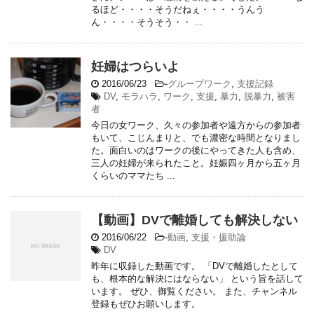
るほど・・・・そうだねぇ・・・・うんう
ん・・・・そうそう・・ ...
妊婦はつらいよ
2016/06/23
-
グループワーク
,
支援記録
DV
,
モラハラ
,
ワーク
,
支援
,
暴力
,
脱暴力
,
被害
者
今日の女ワーク、久々の参加者や遠方からの参加者
もいて、こじんまりと、でも濃密な時間となりまし
た。面白いのはワークの後にやってきた人も含め、
三人の妊婦が来られたこと。妊娠四ヶ月から五ヶ月
くらいのママたち ...
【動画】DVで離婚しても解決しない
2016/06/22
-
動画
,
支援・援助論
DV
昨年に収録した動画です。 「DVで離婚したとして
も、根本的な解決にはならない」 という旨を話して
います。 ぜひ、御覧ください。 また、チャンネル
登録もぜひお願いします。