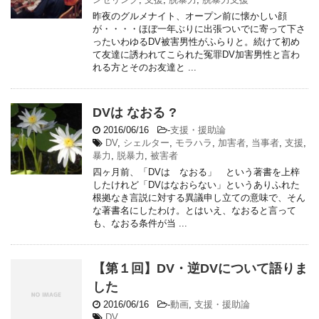
昨夜のグルメナイト、オープン前に懐かしい顔
が・・・・ほぼ一年ぶりに出張ついでに寄って下さ
ったいわゆるDV被害男性がふらりと。続けて初め
て友達に誘われてこられた冤罪DV加害男性と言わ
れる方とそのお友達と ...
DVは なおる ?
2016/06/16
-
支援・援助論
DV
,
シェルター
,
モラハラ
,
加害者
,
当事者
,
支援
,
暴力
,
脱暴力
,
被害者
四ヶ月前、「DVは なおる」 という著書を上梓
したけれど「DVはなおらない」というありふれた
根拠なき言説に対する異議申し立ての意味で、そん
な著書名にしたわけ。とはいえ、なおると言って
も、なおる条件が当 ...
【第１回】DV・逆DVについて語りま
した
2016/06/16
-
動画
,
支援・援助論
DV