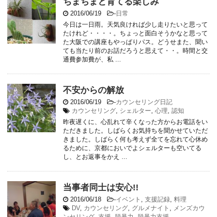
ちまちまと育てる楽しみ
2016/06/19
-
日常
今日は一日雨。天気良ければ少し走りたいと思って
たけれど・・・・。ちょっと面白そうかなと思って
た大阪での講座もやっぱりパス。どうせまた、聞い
ても当たり前のお話だろうと思えて・・。時間と交
通費参加費が、私 ...
不安からの解放
2016/06/19
-
カウンセリング日記
カウンセリング
,
シェルター
,
心理
,
認知
昨夜遅くに、心乱れて辛くなった方からお電話をい
ただきました。しばらくお気持ちを聞かせていただ
きました。しばらく何も考えず全てを忘れて心休め
るために、京都においでよシェルターも空いてる
し、とお返事をかえ ...
当事者同士は安心!!
2016/06/18
-
イベント
,
支援記録
,
料理
DV
,
カウンセリング
,
グルメナイト
,
メンズカウ
ンセリング
,
支援
,
脱暴力
,
脱暴力支援