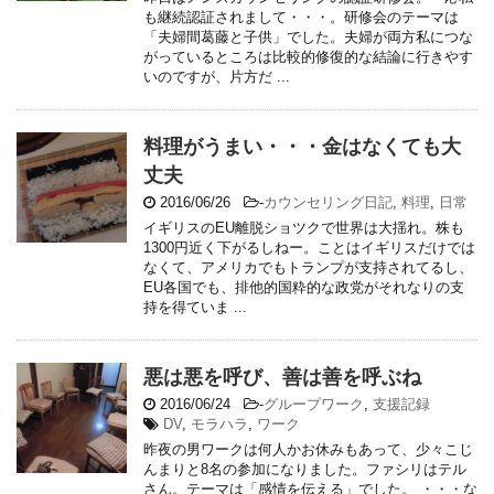
も継続認証されまして・・・。研修会のテーマは
「夫婦間葛藤と子供」でした。夫婦が両方私につな
がっているところは比較的修復的な結論に行きやす
いのですが、片方だ ...
料理がうまい・・・金はなくても大
丈夫
2016/06/26
-
カウンセリング日記
,
料理
,
日常
イギリスのEU離脱ショツクで世界は大揺れ。株も
1300円近く下がるしねー。ことはイギリスだけでは
なくて、アメリカでもトランプが支持されてるし、
EU各国でも、排他的国粋的な政党がそれなりの支
持を得ていま ...
悪は悪を呼び、善は善を呼ぶね
2016/06/24
-
グループワーク
,
支援記録
DV
,
モラハラ
,
ワーク
昨夜の男ワークは何人かお休みもあって、少々こじ
んまりと8名の参加になりました。ファシリはテル
さん。テーマは「感情を伝える」でした。 ・・・な