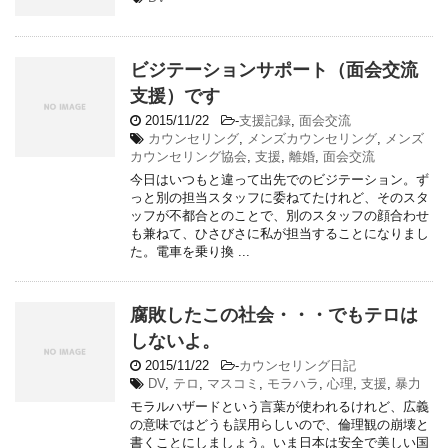
ビジテーションサポート（面会交流
支援）です
2015/11/22
-
支援記録
,
面会交流
カウンセリング
,
メンズカウンセリング
,
メンズ
カウンセリング協会
,
支援
,
離婚
,
面会交流
今日はいつもと違って出先でのビジテーション。ず
っと別の担当スタッフに委ねてたけれど、そのスタ
ッフが不都合とのことで、別のスタッフの顔合わせ
も兼ねて、ひさびさに私が担当することになりまし
た。電車を乗り換 ...
腐敗したこの社会・・・でもテロは
しないよ。
2015/11/22
-
カウンセリング日記
DV
,
テロ
,
マスコミ
,
モラハラ
,
心理
,
支援
,
暴力
モラルハザードという言葉が使われるけれど、広義
の意味ではどうも誤用らしいので、倫理観の崩壊と
書くことにしましょう。いま日本は安全で美しい国