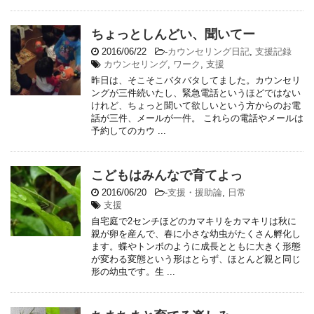
ちょっとしんどい、聞いてー
2016/06/22
-
カウンセリング日記
,
支援記録
カウンセリング
,
ワーク
,
支援
昨日は、そこそこバタバタしてました。カウンセリ
ングが三件続いたし、緊急電話というほどではない
けれど、ちょっと聞いて欲しいという方からのお電
話が三件、メールが一件。 これらの電話やメールは
予約してのカウ ...
こどもはみんなで育てよっ
2016/06/20
-
支援・援助論
,
日常
支援
自宅庭で2センチほどのカマキリをカマキリは秋に
親が卵を産んで、春に小さな幼虫がたくさん孵化し
ます。蝶やトンボのように成長とともに大きく形態
が変わる変態という形はとらず、ほとんど親と同じ
形の幼虫です。生 ...