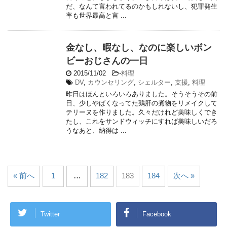
だ、なんて言われてるのかもしれないし、犯罪発生
率も世界最高と言 ...
金なし、暇なし、なのに楽しいボン
ビーおじさんの一日
2015/11/02
-
料理
DV
,
カウンセリング
,
シェルター
,
支援
,
料理
昨日はほんといろいろありました。そうそうその前
日、少しやばくなってた鶏肝の煮物をリメイクして
テリーヌを作りました。久々だけれど美味しくでき
たし、これをサンドウィッチにすれば美味しいだろ
うなあと、納得は ...
« 前へ
1
…
182
183
184
次へ »
Twitter
Facebook