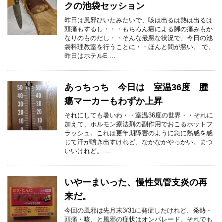
クの池袋セッション
昨日は風邪ひいたみたいで、咳は出るは熱は出るは
頭痛もするし・・・もちろん癌による脚の痛みもか
なりのものだし・・そんな最悪な状況で、今日の池
袋料理教室を行うことに・・ほんと間が悪い。 で、
昨日はホテルE ...
あっちっち 今日は 室温36度 腫
瘍マーカーもわずか上昇
それにしても暑いわ・・室温36度の世界・・それに
加えて、ホルモン療法剤の副作用でおこるホットフ
ラッシュ。これは更年期障害のように急に熱感を感
じて汗が噴き出すけれど、なかなかやっかい。まつ
いいけれど。 ...
いやーまいった、慢性気管支炎の再
来だ。
今回の風邪は先月末3/31に発症したけれど、発熱・
頭痛・咳、と風邪の症状はオンパレード。それでも