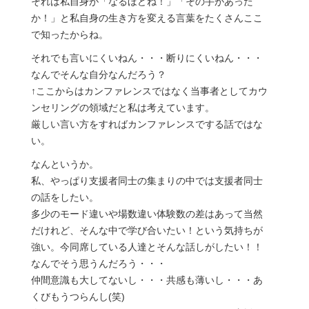
それは私自身が「なるほどね！」「その手があった
か！」と私自身の生き方を変える言葉をたくさんここ
で知ったからね。
それでも言いにくいねん・・・断りにくいねん・・・
なんでそんな自分なんだろう？
↑ここからはカンファレンスではなく当事者としてカウ
ンセリングの領域だと私は考えています。
厳しい言い方をすればカンファレンスでする話ではな
い。
なんというか。
私、やっぱり支援者同士の集まりの中では支援者同士
の話をしたい。
多少のモード違いや場数違い体験数の差はあって当然
だけれど、そんな中で学び合いたい！という気持ちが
強い。今同席している人達とそんな話しがしたい！！
なんでそう思うんだろう・・・
仲間意識も大してないし・・・共感も薄いし・・・あ
くびもうつらんし(笑)