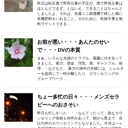
昨日は転生庵で野良仕事の予定が、雨で野良仕事は
ほとんどできず。とはいえ、できることはちゃんと
しましたよ。それは、先週ミニ耕運機で耕した畑に
有機肥料をいれること。そのために、乾燥牛糞を無
料でゲットできる ...
お前が悪い・・・あんたのせい
で・・・DVの本質
まあ、いろんな夫婦のトラブル、葛藤に付き合って
きました。暴力、借金、浮気、酒、ギャンブル、病
理・・などなど。 暴力の渦中の夫婦には、シェルタ
ーを提供して一時分離したり、カウンセリングや、
グループワーク ...
ちょー多忙の日々・・・メンズセラ
ピーへのおさそい
昨日も忙しかった・・・なんてったって、急なカウ
ンセリング依頼も何件かあって、朝から夜まで、合
計六件のカウンセリングとなりました。今月は一ヶ