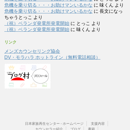
危機を乗り切る・・・お助けマンいるかな
に
味くん
より
危機を乗り切る・・・お助けマンいるかな
に
長文になっ
ちゃうとっこ
より
（祝）ベランダ発電所発電開始
に
とっこ
より
（祝）ベランダ発電所発電開始
に
味くん
より
リンク
メンズカウンセリング協会
DV・モラハラ ホットライン（無料電話相談）
日本家族再生センター - ホームページ
支援内容
カウンセラー紹介
ブログ
書籍