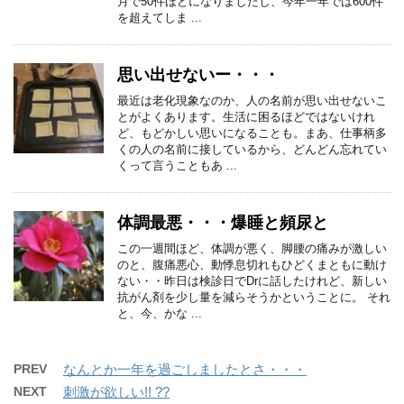
月で50件ほどになりましたし、今年一年では600件
を超えてしま ...
思い出せないー・・・
最近は老化現象なのか、人の名前が思い出せないこ
とがよくあります。生活に困るほどではないけれ
ど、もどかしい思いになることも。まあ、仕事柄多
くの人の名前に接しているから、どんどん忘れてい
くって言うこともあ ...
体調最悪・・・爆睡と頻尿と
この一週間ほど、体調が悪く、脚腰の痛みが激しい
のと、腹痛悪心、動悸息切れもひどくまともに動け
ない・・昨日は検診日でDrに話したけれど、新しい
抗がん剤を少し量を減らそうかということに。 それ
と、今、かな ...
PREV
なんとか一年を過ごしましたとさ・・・
NEXT
刺激が欲しい!! ??