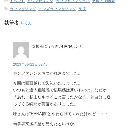
-
イベント
,
カウンセリング
,
カウンセリング日記
,
支援・援助論
-
カウンセリング
,
メンズカウンセリング
,
支援
執筆者:
味くん
支援者にうるさいHANA
より:
2023年3月22日 02:48
カンファレンスおつかれさまでした。
今回は画面越しで失礼いたしました。
いつもと違う距離感で臨場感は薄いものの、なぜか
「あれ、私またキツイこと言ったかな？」と自分に返
ってくる瞬間が何度かありました。
味さんは”HANA節”とやわらげてくれたけれど・・・
当事者支援の壁が見えたというか。