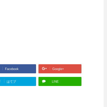
Facebook
Google+
!
はてブ
LINE