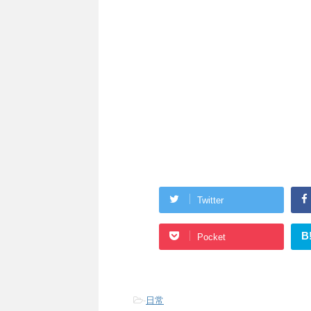
Twitter
B
Pocket
-
日常