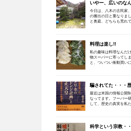
いやー、広いのな
今日は、八木の古民家
の搬出の日と重なりまし
と奥庭、どちらも荒れてる
料理は楽し!!
私の趣味は料理なんだ
物スーパーに寄ってし
と、ついつい衝動買いに。
騙されてた・・・
最近は米国の情報公開制
なってます。フーバー
して、歴史の真実を私たち
科学という宗教・