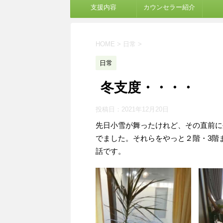
支援内容
カウンセラー紹介
HOME
>
日常
>
日常
冬支度・・・・
投稿日：
2021年12月20日
先日小雪が舞ったけれど、その直前に
でました。それらをやっと２階・3階
話です。