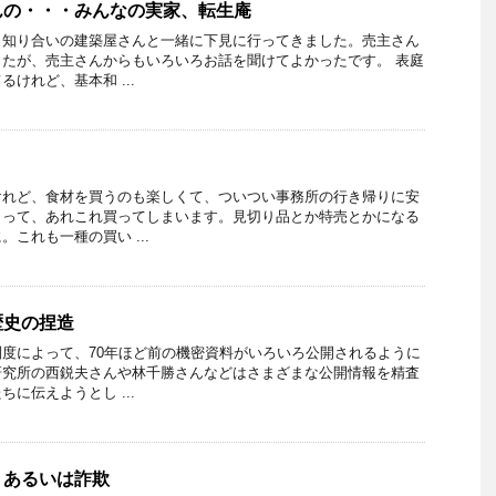
んの・・・みんなの実家、転生庵
、知り合いの建築屋さんと一緒に下見に行ってきました。売主さん
たが、売主さんからもいろいろお話を聞けてよかったです。 表庭
けれど、基本和 ...
けれど、食材を買うのも楽しくて、ついつい事務所の行き帰りに安
まって、あれこれ買ってしまいます。見切り品とか特売とかになる
これも一種の買い ...
歴史の捏造
度によって、70年ほど前の機密資料がいろいろ公開されるように
研究所の西鋭夫さんや林千勝さんなどはさまざまな公開情報を精査
に伝えようとし ...
・あるいは詐欺