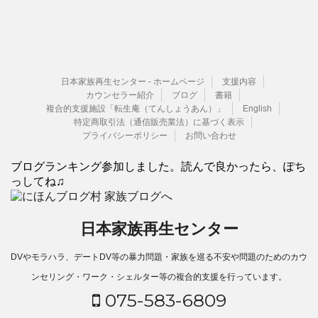
日本家族再生センター - ホームページ
支援内容
カウンセラー紹介
ブログ
書籍
複合的支援施設「転生庵（てんしょうあん）」
English
特定商取引法（通信販売業法）に基づく表示
プライバシーポリシー
お問い合わせ
ブログランキング参加しました。読んで良かったら、ぽち
っしてね♫
日本家族再生センター
DVやモラハラ、デートDV等の暴力問題・家族を巡る不安や問題のためのカウ
ンセリング・ワーク・シェルター等の複合的支援を行っています。
075-583-6809