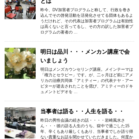
とは
昨今、DV加害者プログラムと称して、行政を巻き
込んでその啓発活動を活発化させてる団体もあるよ
うだけれど、その代表は加害者プログラムは有効性
は高くないと言ってるし、その方の訳した加害者プ
ログラムの著者の ...
明日は品川・・・メンカン講座で会
いましょう
明日はメンズカウンセリング講座。メインテーマは
「権力とセラピー」です。が、二ヶ月ほど前にアメ
リカの治療共同体「アミティー」の代表ナヤ・アー
ビターが逝去されたことを偲び、アミティーのドキ
ュメントビデオを ...
当事者は語る・・人生を語る・・
昨日の男性会議の続きの話・・・・岩崎風水さ
ん・・・彼の語る人生のうち、獄中で過ごした15
年、辛くもあり厳しくもあり、当事者でしか語り得
ない貴重なお話を聞かせていただきました。何度か