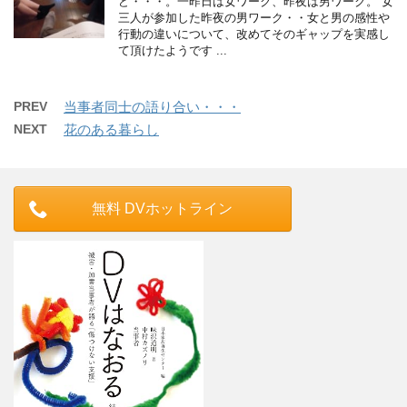
ど・・・。一昨日は女ワーク、昨夜は男ワーク。 女
三人が参加した昨夜の男ワーク・・女と男の感性や
行動の違いについて、改めてそのギャップを実感し
て頂けたようです ...
PREV
当事者同士の語り合い・・・
NEXT
花のある暮らし
無料 DVホットライン