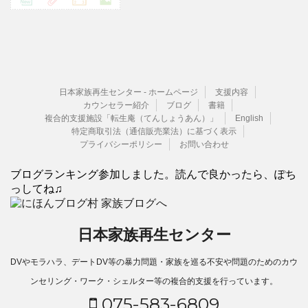
日本家族再生センター - ホームページ
支援内容
カウンセラー紹介
ブログ
書籍
複合的支援施設「転生庵（てんしょうあん）」
English
特定商取引法（通信販売業法）に基づく表示
プライバシーポリシー
お問い合わせ
ブログランキング参加しました。読んで良かったら、ぽち
っしてね♫
日本家族再生センター
DVやモラハラ、デートDV等の暴力問題・家族を巡る不安や問題のためのカウ
ンセリング・ワーク・シェルター等の複合的支援を行っています。
075-583-6809