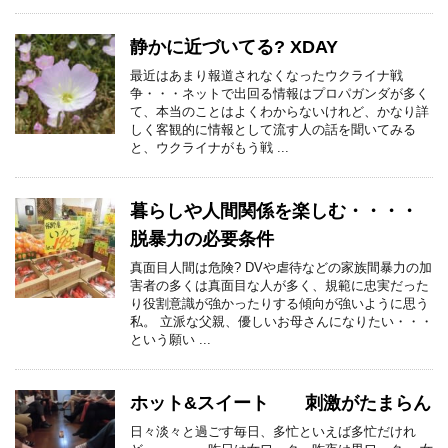
静かに近づいてる? XDAY
最近はあまり報道されなくなったウクライナ戦
争・・・ネットで出回る情報はプロパガンダが多く
て、本当のことはよくわからないけれど、かなり詳
しく客観的に情報として流す人の話を聞いてみる
と、ウクライナがもう戦 ...
暮らしや人間関係を楽しむ・・・・
脱暴力の必要条件
真面目人間は危険? DVや虐待などの家族間暴力の加
害者の多くは真面目な人が多く、規範に忠実だった
り役割意識が強かったりする傾向が強いように思う
私。 立派な父親、優しいお母さんになりたい・・・
という願い ...
ホット&スイート 刺激がたまらん
日々淡々と過ごす毎日、多忙といえば多忙だけれ