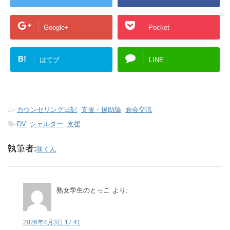
Google+
Pocket
B!
はてブ
LINE
-
カウンセリング日記
,
支援・援助論
,
面会交流
-
DV
,
シェルター
,
支援
執筆者:
味くん
熟女学生のとっこ
より:
2026年4月3日 17:41