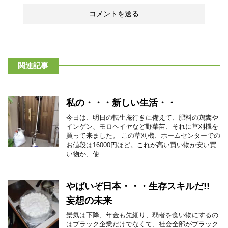
関連記事
私の・・・新しい生活・・
今日は、明日の転生庵行きに備えて、肥料の鶏糞や
インゲン、モロヘイヤなど野菜苗、それに草刈機を
買って来ました。 この草刈機、ホームセンターでの
お値段は16000円ほど。これが高い買い物か安い買
い物か、使 ...
やばいぞ日本・・・生存スキルだ!!
妄想の未来
景気は下降、年金も先細り、弱者を食い物にするの
はブラック企業だけでなくて、社会全部がブラック