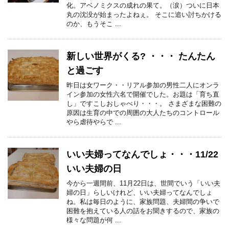
化。アベノミクスの成れの果て。（涙）ついに日本
丸の沈没が始まったよねぇ。 そこに追い討ちかける
のか、もうそこ ...
新しい世界がくる? ・・・ たんたん
と過ごす
昨日は女ワーク・・リアル参加の男性二人にオンラ
イン参加の女性六名で開催でした。お題は「育ち直
し」ですこしおしゃべり・・・。 さまざまな困難の
原因は生育の中での周囲の大人たちのコントロール
やら虐待やらで ...
いい夫婦ってなんでしょ・・・11/22
いい夫婦の日
今から一週間前、11月22日は、世間でいう「いい夫
婦の日」らしいけれど、いい夫婦ってなんでしょ
ね。私は毎日のように、家族問題、夫婦間の争いで
困難を抱えている人の話をお聞きするので、家族の
様々な問題が何 ...