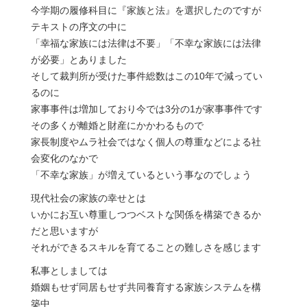
今学期の履修科目に『家族と法』を選択したのですが
テキストの序文の中に
「幸福な家族には法律は不要」「不幸な家族には法律
が必要」とありました
そして裁判所が受けた事件総数はこの10年で減ってい
るのに
家事事件は増加しており今では3分の1が家事事件です
その多くが離婚と財産にかかわるもので
家長制度やムラ社会ではなく個人の尊重などによる社
会変化のなかで
「不幸な家族」が増えているという事なのでしょう
現代社会の家族の幸せとは
いかにお互い尊重しつつベストな関係を構築できるか
だと思いますが
それができるスキルを育てることの難しさを感じます
私事としましては
婚姻もせず同居もせず共同養育する家族システムを構
築中