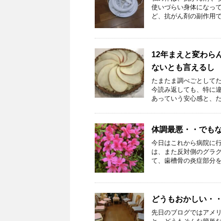
使いづらい身体になっ
ど、抗がん剤の副作用で他
12年まえと変わら
ないとも言えるし
たまたま調べごとしてた
今読み返しても、特に
あっていう安心感と、たい
体調最悪・・でも
今日はこれから病院に
は、また反対側のグラ
て、歯槽骨の炎症部分を削
どうもおかしい・
先日のブログではアメ