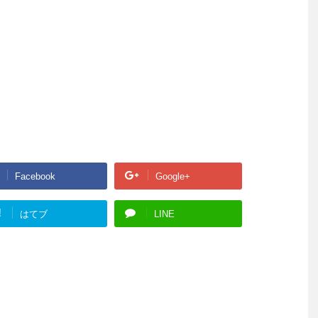
Facebook
Google+
!
はてブ
LINE