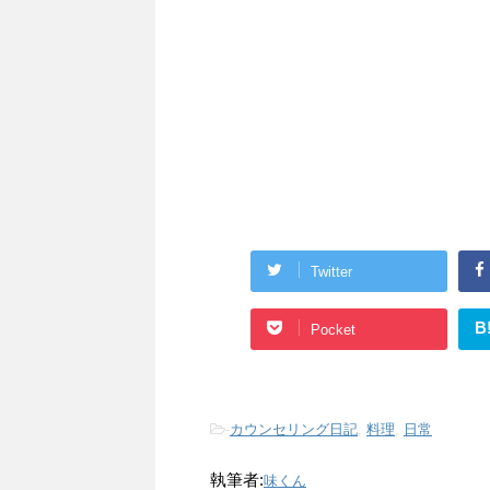
Twitter
B
Pocket
-
カウンセリング日記
,
料理
,
日常
執筆者:
味くん