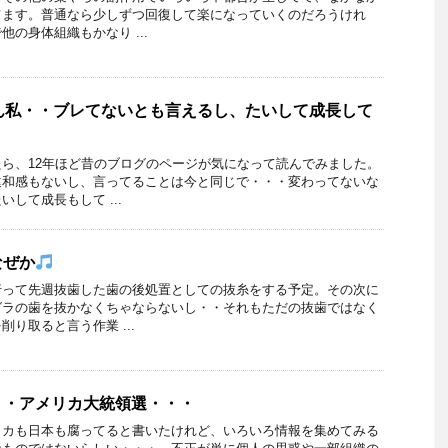
てます。普通なら少しずつ回復して楽になっていくのだろうけれ
の身体組織もかなり ...
ん私・・ブレてないとも言えるし、たいして成長して
ら、12年ほど昔のブログのページが気になって読んでみました。
違和感もないし、言ってることは今と同じで・・・変わってないな
して成長もして ...
なぜか
行って先週抜歯した歯の後処置としての抜糸をする予定。その次に
グラの歯を抜かなくちゃならないし・・それもただの抜歯ではなく
り取ると言う作業 ...
・・アメリカ大統領選・・・
リカも日本も腐ってると書いたけれど、いろいろ情報を集めてみる