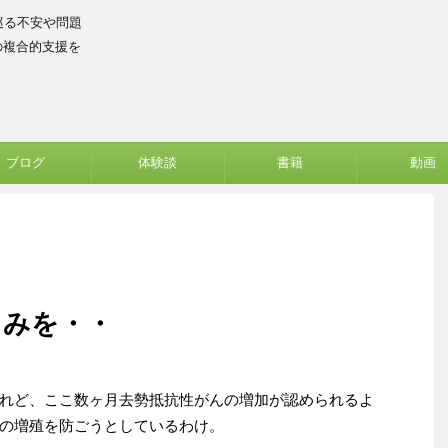
巡る不安や問題
の複合的支援を
ブログ
体験談
書籍
動画
しみを・・
れど、ここ数ヶ月去勢抵抗性がんの増加が認められるよ
の増殖を防ごうとしているわけ。