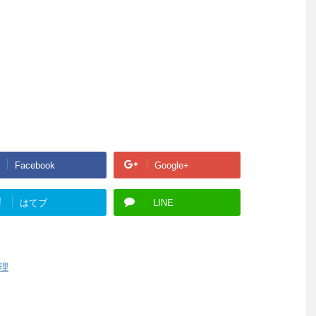
Facebook
Google+
!
はてブ
LINE
理