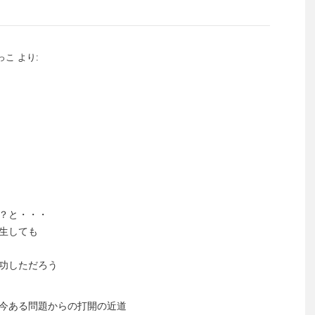
っこ
より:
？と・・・
生しても
功しただろう
今ある問題からの打開の近道