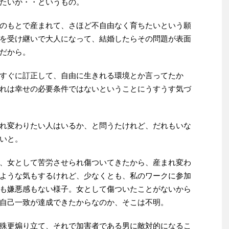
たいか・・というもの。
のもとで産まれて、さほど不自由なく育ちたいという願
を受け継いで大人になって、結婚したらその問題が表面
だから。
すぐに訂正して、自由に生きれる環境とか言ってたか
れは幸せの必要条件ではないということにうすうす気づ
れ変わりたい人はいるか、と問うたけれど、だれもいな
いと。
、女として苦労させられ傷ついてきたから、産まれ変わ
ような気もするけれど、少なくとも、私のワークに参加
も嫌悪感もない様子。女として傷ついたことがないから
自己一致が達成できたからなのか、そこは不明。
殊更煽り立て、それで加害者である男に敵対的になるこ