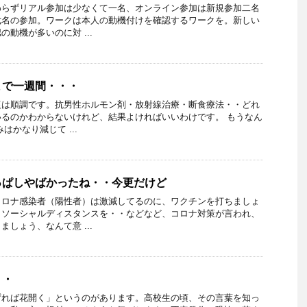
わらずリアル参加は少なくて一名、オンライン参加は新規参加二名
七名の参加。ワークは本人の動機付けを確認するワークを。新しい
動機が多いのに対 ...
まで一週間・・・
復は順調です。抗男性ホルモン剤・放射線治療・断食療法・・どれ
るのかわからないけれど、結果よければいいわけです。 もうなん
はかなり減じて ...
っぱしやばかったね・・今更だけど
コロナ感染者（陽性者）は激減してるのに、ワクチンを打ちましょ
、ソーシャルディスタンスを・・などなど、コロナ対策が言われ、
しょう、なんて意 ...
・・
ずれば花開く」というのがあります。高校生の頃、その言葉を知っ