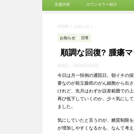
支援内容
カウンセラー紹介
HOME
>
お知らせ
>
お知らせ
日常
順調な回復? 腫瘍
投稿日：
2023年5月30日
今日は月一恒例の通院日。朝イチの採
要なのが前立腺癌のがん細胞から出さ
けれど、先月はわずか誤差範囲での上
再び低下していくのか、少々気にして
ました。
気にしていたと言うのが、糖質制限を
が増加しやすくなるかも、なんて考え