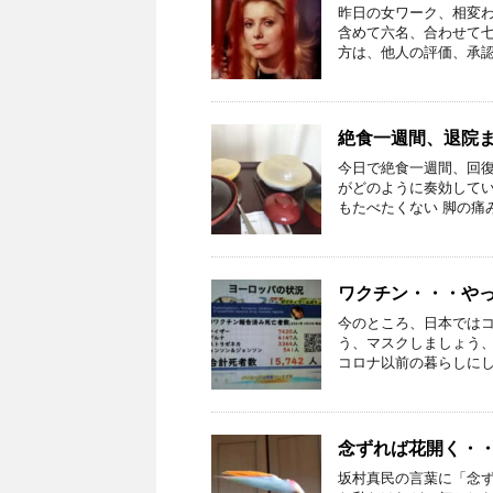
昨日の女ワーク、相変
含めて六名、合わせて
方は、他人の評価、承認の
絶食一週間、退院
今日で絶食一週間、回
がどのように奏効してい
もたべたくない 脚の痛み
ワクチン・・・や
今のところ、日本では
う、マスクしましょう
コロナ以前の暮らしにしま
念ずれば花開く・
坂村真民の言葉に「念