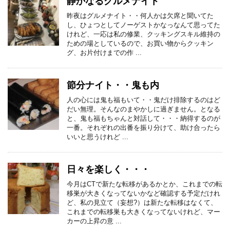
静かなるグルメナイト
昨夜はグルメナイト・・何人かは欠席と聞いてた
し、ひょつとしてノーゲストかなっなんて思ってた
けれど、一応は私の修業、クッキングスキル維持の
ための場としているので、お買い物からクッキン
グ、お片付けまでの作 ...
節分ナイト・・鬼も内
人の心には鬼も福もいて・・鬼だけ排除するのはど
だい無理。そんなのまやかしに過ぎません。となる
と、鬼も福もちゃんと対話して・・・納得するのが
一番。それぞれの出番を振り分けて、助け合ったら
いいと思うけれど ...
日々を楽しく・・・
今月はCTで新たな転移があるかとか、これまでの転
移巣が大きくなってないかなど確認する予定だけれ
ど、私の見立て（妄想?）は新たな転移はなくて、
これまでの転移巣も大きくなってないけれど、マー
カーの上昇の意 ...