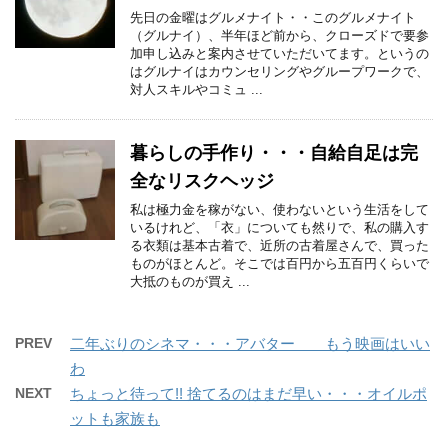
先日の金曜はグルメナイト・・このグルメナイト
（グルナイ）、半年ほど前から、クローズドで要参
加申し込みと案内させていただいてます。というの
はグルナイはカウンセリングやグループワークで、
対人スキルやコミュ ...
暮らしの手作り・・・自給自足は完
全なリスクヘッジ
私は極力金を稼がない、使わないという生活をして
いるけれど、「衣」についても然りで、私の購入す
る衣類は基本古着で、近所の古着屋さんで、買った
ものがほとんど。そこでは百円から五百円くらいで
大抵のものが買え ...
PREV
二年ぶりのシネマ・・・アバター もう映画はいい
わ
NEXT
ちょっと待って!! 捨てるのはまだ早い・・・オイルポ
ットも家族も