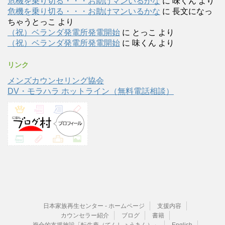
危機を乗り切る・・・お助けマンいるかな
に
味くん
より
危機を乗り切る・・・お助けマンいるかな
に
長文になっ
ちゃうとっこ
より
（祝）ベランダ発電所発電開始
に
とっこ
より
（祝）ベランダ発電所発電開始
に
味くん
より
リンク
メンズカウンセリング協会
DV・モラハラ ホットライン（無料電話相談）
日本家族再生センター - ホームページ
支援内容
カウンセラー紹介
ブログ
書籍
複合的支援施設「転生庵（てんしょうあん）」
English