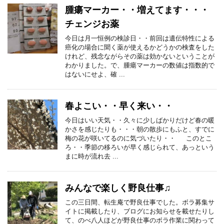
腫瘍マーカー・・増えてます・・・
チェンジお薬
今日は月一恒例の検診日・・前回は遺伝特性による
癌化の場合に聞く薬が使えるかどうかの検査をした
けれど、残念ながらその薬は効かないということが
わかりました。で、腫瘍マーカーの数値は指数的で
はないにせよ、確 ...
春よこい・・早く来い・・
今日はいい天気・・久々に少しばかりだけど春の暖
かさを感じたりも・・・朝の散歩にもふと、すでに
梅の花が咲いてるのに気づいたり・・ このとこ
ろ・・季節の移ろいが早く感じられて、あっという
まに時が流れ去 ...
みんなで楽しく野良仕事♫
この三日間、転生庵で野良仕事でした。ボラ募集サ
イトに掲載したり、ブログにお知らせを載せたりし
て、のべ八人ほどが野良仕事のボラ作業に関わって