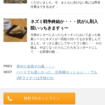
くださいました。今、まともに歩けない私には野良
仕事はできるはず ...
ネズミ戦争終結か・・・抗がん剤入
院いっちきますぅー
今朝センターに入ったらキッチンにおいてあった粘
着シートにネズミが一匹貼り付いてもがき苦しんで
ました。さっさと楽にしてやってゴミ箱に・・ その
後は、やばくなったりんごたちをコンポートにし
て・・お部屋の植 ...
PREV
草刈り合宿その後・・・
NEXT
ハードでも楽しかった、日本橋セッション・・でも
VIPライナーは不快だわ
無料 DVホットライン