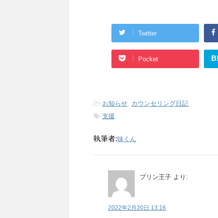
Twitter
B
Pocket
-
お知らせ
,
カウンセリング日記
-
支援
執筆者:
味くん
プリン王子
より:
2022年2月20日 13:16