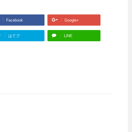
Facebook
Google+
!
はてブ
LINE