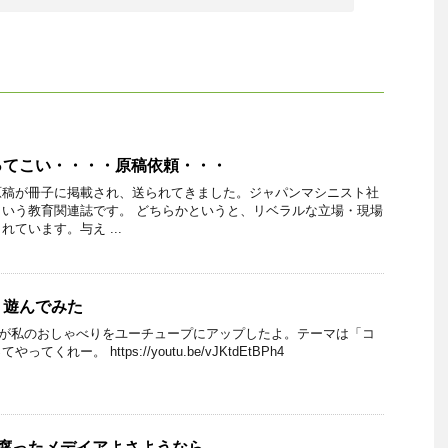
ってこい・・・・原稿依頼・・・
原稿が冊子に掲載され、送られてきました。ジャパンマシニスト社
いう教育関連誌です。 どちらかというと、リベラルな立場・現場
ています。与え ...
・遊んでみた
んが私のおしゃべりをユーチュープにアップしたよ。テーマは「コ
くれー。 https://youtu.be/vJKtdEtBPh4
・腐ったメデイアよさようなら