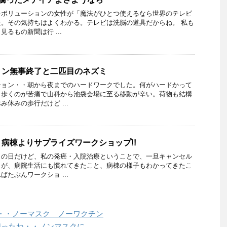
レボリューションの女性が「魔法がひとつ使えるなら世界のテレビ
。その気持ちはよくわかる。テレビは洗脳の道具だからね。 私も
るもの新聞は行 ...
ョン無事終了と二匹目のネズミ
ション・・朝から夜までのハードワークでした。何がハードかって
。歩くのが苦痛で山科から池袋会場に至る移動が辛い。荷物も結構
休みの歩行だけど ...
病棟よりサプライズワークショップ!!
クの日だけど、私の発癌・入院治療ということで、一旦キャンセル
。が、病院生活にも慣れてきたこと、病棟の様子もわかってきたこ
たぶんワークショ ...
・・ノーマスク ノーワクチン
切ったね・・ノンマスクに