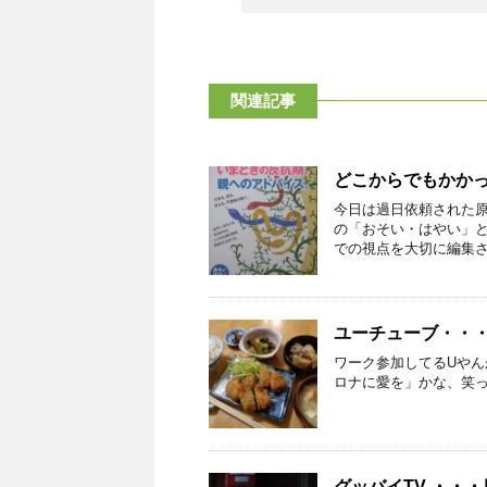
関連記事
どこからでもかか
今日は過日依頼された
の「おそい・はやい」と
での視点を大切に編集され
ユーチューブ・・
ワーク参加してるUや
ロナに愛を」かな、笑ってやって
グッバイTV ・・