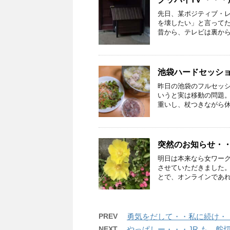
先日、某ポジティブ・
を壊したい」と言ってた
昔から、テレビは裏から見
池袋ハードセッシ
昨日の池袋のフルセッ
いうと実は移動の問題
重いし、杖つきながら休み
突然のお知らせ・・
明日は本来なら女ワー
させていただきました
とで、オンラインであれば
PREV
勇気をだして・・私に続け・
NEXT
やっぱしー・・・JR も 舵