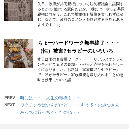
先日、政府が共同親権について法制審議会に諮問す
るとかで検討する意向だとか。 巷には、やっと共同
親権に向かう、これで離婚後も親権を奪われずに済
む、なんて、政府のコメントを歓迎する意見もある
ようです。 け ...
ちょーハードワーク無事終了・・・
（性）被害?セラピーのいろいろ
昨日は雨の名古屋ワーク・・・・リアルとオンライ
ン合わせて五名の参加・・やっと赤字を免れたワー
クになりました。お題は「家族機能とセラピー」
で、私がセラピーに家族機能を取り入れることの意
味と効果について話 ...
PREV
時には・・・人生の転機も・・
NEXT
ワクチンやばいんだけど・・・もう多くのみなさん・
あっちに行っちゃったのね・・