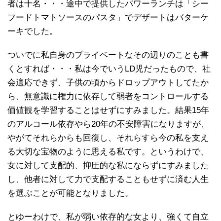
者は十名・・・途中で提供したパワーランチは「シー
フードトマトソースのパスタ」でデザートはバターケ
ーキでした。
ついでに私自身のプライベートなその辺りのことも書
くとすれば・・・私は今でいうLD児だったもので、社
会適応できず、子供の頃からドロップアウトしてたか
ら、無意識に権力に依存して弱者をコントロールする
価値観を学習することはせずにすみました。結果15年
のアルコール依存やら20年の不安障害になりますが、
やがてそれらからも回復し、それらすら今の私を支え
る大切な宝物のように思える私です。というわけで、
女に対して支配的、抑圧的な私にならずにすみました
し、他者に対して力で支配することもせずに済む人生
を選ぶことが可能となりました。
とゆーわけで、私が弱い依存的な女より、強くて自立