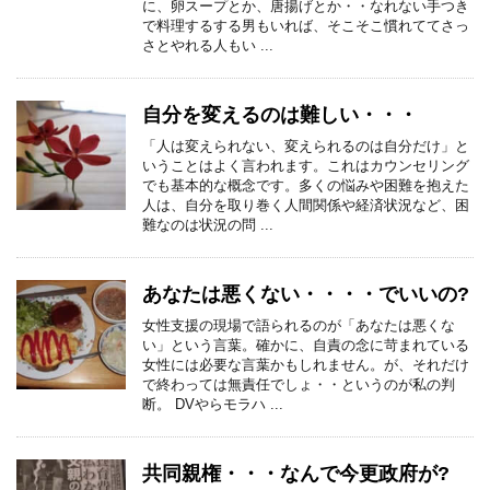
に、卵スープとか、唐揚げとか・・なれない手つき
で料理するする男もいれば、そこそこ慣れててさっ
さとやれる人もい ...
自分を変えるのは難しい・・・
「人は変えられない、変えられるのは自分だけ」と
いうことはよく言われます。これはカウンセリング
でも基本的な概念です。多くの悩みや困難を抱えた
人は、自分を取り巻く人間関係や経済状況など、困
難なのは状況の問 ...
あなたは悪くない・・・・でいいの?
女性支援の現場で語られるのが「あなたは悪くな
い」という言葉。確かに、自責の念に苛まれている
女性には必要な言葉かもしれません。が、それだけ
で終わっては無責任でしょ・・というのが私の判
断。 DVやらモラハ ...
共同親権・・・なんで今更政府が?