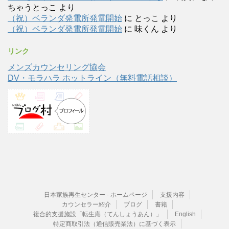
ちゃうとっこ
より
（祝）ベランダ発電所発電開始
に
とっこ
より
（祝）ベランダ発電所発電開始
に
味くん
より
リンク
メンズカウンセリング協会
DV・モラハラ ホットライン（無料電話相談）
日本家族再生センター - ホームページ
支援内容
カウンセラー紹介
ブログ
書籍
複合的支援施設「転生庵（てんしょうあん）」
English
特定商取引法（通信販売業法）に基づく表示