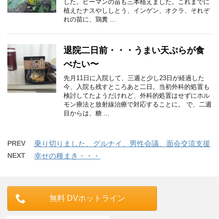
した。ピーマンの苗も三本植えました。これまでに
植えたナスやししとう、インゲン、オクラ、それぞ
れの苗に、鶏糞 ...
退院二日前・・・うまい天ぷらが食
べたい〜
先月11日に入院して、三週と少し23日が経過した
今、入院も残すところあと二日。当初外科的処置も
検討してたようだけれど、外科的処置はせずにホル
モン療法と放射線治療で対応することに。 で、二週
目からは、糖 ...
PREV
乗り切りました、グルナイ、男性会議、面会交流支援
NEXT
幸せの種まき・・・
無料 DVホットライン