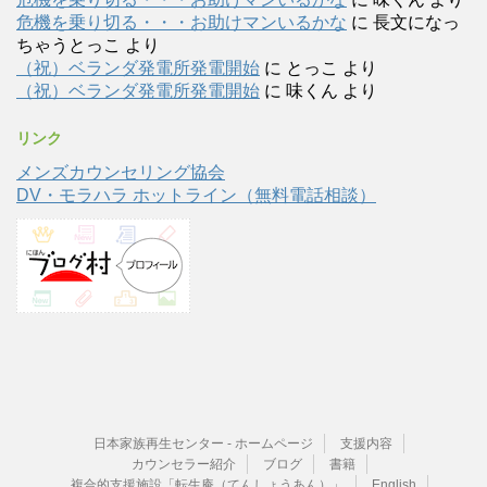
危機を乗り切る・・・お助けマンいるかな
に
長文になっ
ちゃうとっこ
より
（祝）ベランダ発電所発電開始
に
とっこ
より
（祝）ベランダ発電所発電開始
に
味くん
より
リンク
メンズカウンセリング協会
DV・モラハラ ホットライン（無料電話相談）
日本家族再生センター - ホームページ
支援内容
カウンセラー紹介
ブログ
書籍
複合的支援施設「転生庵（てんしょうあん）」
English