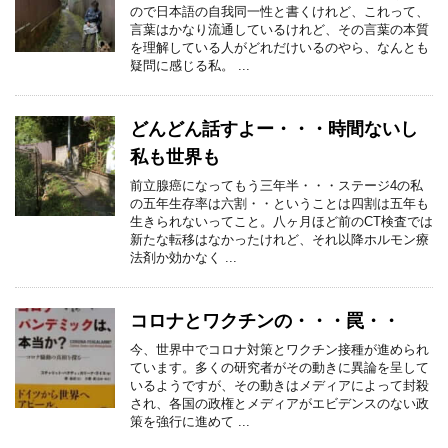
ので日本語の自我同一性と書くけれど、これって、
言葉はかなり流通しているけれど、その言葉の本質
を理解している人がどれだけいるのやら、なんとも
疑問に感じる私。 ...
どんどん話すよー・・・時間ないし
私も世界も
前立腺癌になってもう三年半・・・ステージ4の私
の五年生存率は六割・・ということは四割は五年も
生きられないってこと。八ヶ月ほど前のCT検査では
新たな転移はなかったけれど、それ以降ホルモン療
法剤か効かなく ...
コロナとワクチンの・・・罠・・
今、世界中でコロナ対策とワクチン接種が進められ
ています。多くの研究者がその動きに異論を呈して
いるようですが、その動きはメディアによって封殺
され、各国の政権とメディアがエビデンスのない政
策を強行に進めて ...