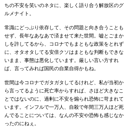
ちの不安を笑いのネタに、楽しく語り合う解放区のグ
ルメナイト。
常識にどっぷり依存して、その問題と向き合うことも
せず、長年なあなあで済ませて来た世間。嘘とごまか
しを許してるから、コロナでもまともな政策をとれず
に、オタオタしてる安倍クソはまともな判断もできな
いまま、事態は悪化しています。厳しい言い方すれ
ば、言ってみれば国民の自業自得かもね。
世間は今コロナでガタガタしてるけれど、私が当初か
ら言ってるように死亡率からすれば、さほど大きなこ
とではないのに、過剰に不安を煽られ恐怖に苛まれて
います。インフルで一万人、自殺で年間三万人ほど死
んでることについては、なんの不安や恐怖も感じなか
ったのにねぇ。