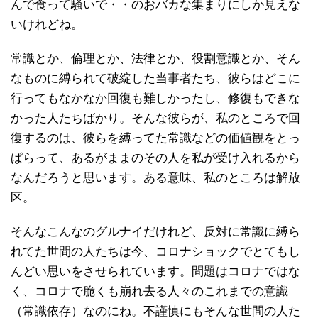
んで食って騒いで・・のおバカな集まりにしか見えな
いけれどね。
常識とか、倫理とか、法律とか、役割意識とか、そん
なものに縛られて破綻した当事者たち、彼らはどこに
行ってもなかなか回復も難しかったし、修復もできな
かった人たちばかり。そんな彼らが、私のところで回
復するのは、彼らを縛ってた常識などの価値観をとっ
ぱらって、あるがままのその人を私が受け入れるから
なんだろうと思います。ある意味、私のところは解放
区。
そんなこんなのグルナイだけれど、反対に常識に縛ら
れてた世間の人たちは今、コロナショックでとてもし
んどい思いをさせられています。問題はコロナではな
く、コロナで脆くも崩れ去る人々のこれまでの意識
（常識依存）なのにね。不謹慎にもそんな世間の人た