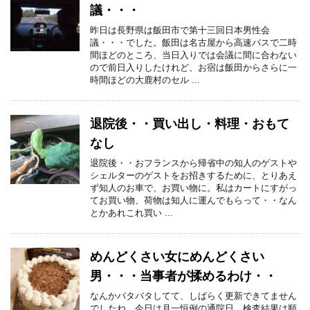
議・・・
昨日は長野県は飯田市で第十三回日本男性会
議・・・でした。飯田は名古屋から高速バスで二時
間ほどのところ、当日入りでは会議に間に合わない
ので前日入りしたけれど、お宿は飯田からさらに一
時間ほどの大鹿村のセル ...
退院後・・買い出し・料理・おもて
なし
退院後・・おフランスから帰省中の知人のゲストや
シェルターのゲストをお招きするために、とりあえ
ず知人のお車で、お買い物に。私はカートにすがっ
てお買い物、荷物は知人に運んでもらって・・なん
とかあれこれ買い ...
めんどくさい女にめんどくさい
男・・・当事者が揉めるわけ・・
なんかバタバタしてて、しばらく更新できてません
でしたね。今日は月一恒例の通院日。検査結果は順