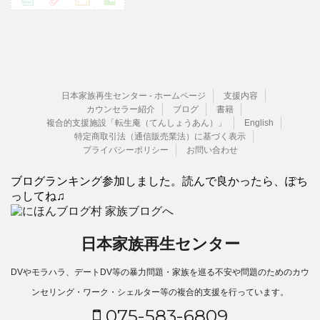
日本家族再生センター - ホームページ
支援内容
カウンセラー紹介
ブログ
書籍
複合的支援施設「転生庵（てんしょうあん）」
English
特定商取引法（通信販売業法）に基づく表示
プライバシーポリシー
お問い合わせ
ブログランキング参加しました。読んで良かったら、ぽち
っしてね♫
日本家族再生センター
DVやモラハラ、デートDV等の暴力問題・家族を巡る不安や問題のためのカウ
ンセリング・ワーク・シェルター等の複合的支援を行っています。
075-583-6809