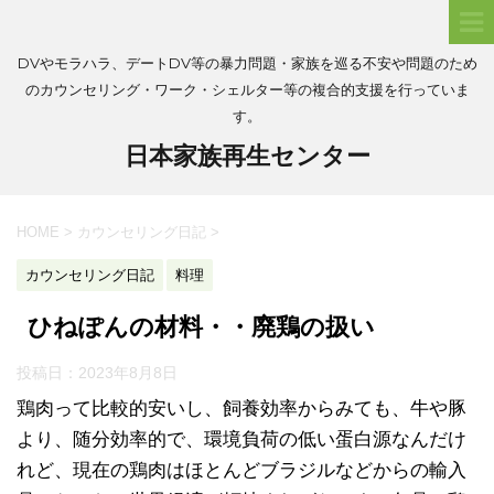
DVやモラハラ、デートDV等の暴力問題・家族を巡る不安や問題のため
のカウンセリング・ワーク・シェルター等の複合的支援を行っていま
す。
日本家族再生センター
HOME
>
カウンセリング日記
>
カウンセリング日記
料理
ひねぽんの材料・・廃鶏の扱い
投稿日：
2023年8月8日
鶏肉って比較的安いし、飼養効率からみても、牛や豚
より、随分効率的で、環境負荷の低い蛋白源なんだけ
れど、現在の鶏肉はほとんどブラジルなどからの輸入