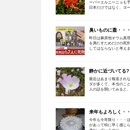
ーパーエルニーニョも予
日本だけではなく、ヨーロ
臭いものに蓋・・
昨日は麻原他オウム真
を満たすためだけの死刑
してはならないと考えます
静かに近づいてる? 
最近はあまり報道され
ダが多くて、本当のこ
人の話を聞いてみると、ウ
来年もよろしく・
今年も今宵限り・・・
があって特に早く感じら