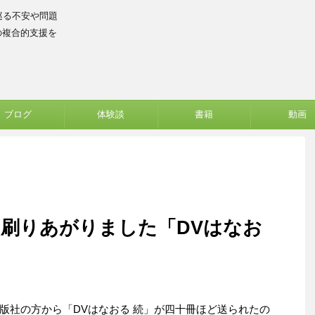
巡る不安や問題
の複合的支援を
ブログ
体験談
書籍
動画
刷りあがりました「DVはなお
版社の方から「DVはなおる 続」が四十冊ほど送られたの