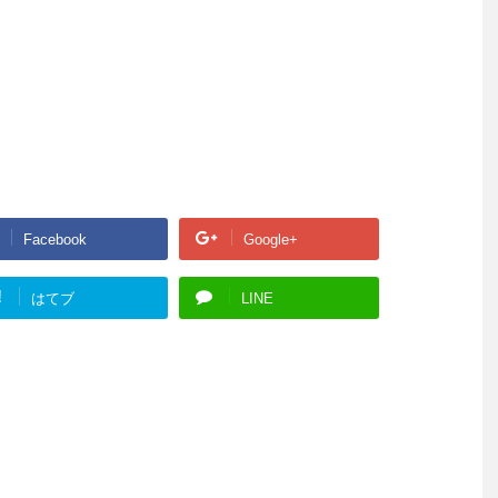
Facebook
Google+
!
はてブ
LINE