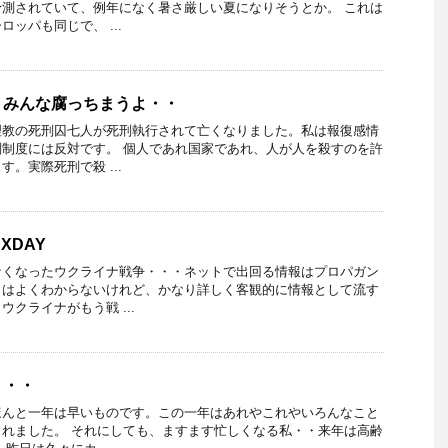
測されていて、例年になく暑さ厳しい夏になりそうとか。 これは
ッパも同じで、 ...
・みんな腐っちまうよ・・
理教の死刑囚七人が死刑執行されて亡くなりました。私は報復感情
制度には反対です。 個人であれ国家であれ、人が人を殺すのを許
。実際死刑で殺 ...
XDAY
なくなったウクライナ戦争・・・ネットで出回る情報はプロパガン
とはよくわからないけれど、かなり詳しく客観的に情報として流す
クライナがもう戦 ...
・・・
ほんと一年は早いものです。この一年はあれやこれやいろんなこと
れました。 それにしても、ますます忙しくなる私・・来年は高齢