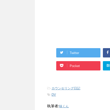
Twitter
B
Pocket
-
カウンセリング日記
-
DV
執筆者:
味くん