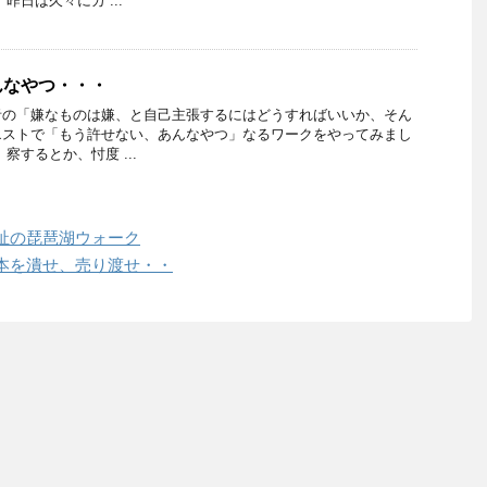
昨日は久々にカ ...
んなやつ・・・
者の「嫌なものは嫌、と自己主張するにはどうすればいいか、そん
エストで「もう許せない、あんなやつ」なるワークをやってみまし
察するとか、忖度 ...
祉の琵琶湖ウォーク
本を潰せ、売り渡せ・・