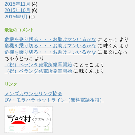
2015年11月
(4)
2015年10月
(6)
2015年9月
(1)
最近のコメント
危機を乗り切る・・・お助けマンいるかな
に
とっこ
より
危機を乗り切る・・・お助けマンいるかな
に
味くん
より
危機を乗り切る・・・お助けマンいるかな
に
長文になっ
ちゃうとっこ
より
（祝）ベランダ発電所発電開始
に
とっこ
より
（祝）ベランダ発電所発電開始
に
味くん
より
リンク
メンズカウンセリング協会
DV・モラハラ ホットライン（無料電話相談）