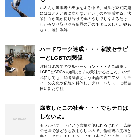
いろんな当事者の支援をする中で、司法は家庭問題
にはほとんど役に立たないというのを実感する。法
的に白か黒か切り分けて金のやり取りをするだけ。
しかもやり取りやら断罪の元のネタは大した証拠も
なく、嘘に誤解 ...
ハードワーク達成・・・家族セラピ
ーとLGBTの関係
昨日は池袋でのフルセッション・・・ミニ講座は
LGBTとSDGs の解説とその意味するところ。いず
れにしても、弱者擁護という正論の裏でマジョリテ
ィーの文化や伝統を解体し、グローバリストに都合
良い新たな社 ...
腐敗したこの社会・・・でもテロは
しないよ。
モラルハザードという言葉が使われるけれど、広義
の意味ではどうも誤用らしいので、倫理観の崩壊と
書くことにしましょう。いま日本は安全で美しい国