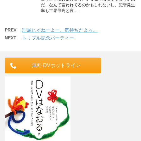
だ、なんて言われてるのかもしれないし、犯罪発生
率も世界最高と言 ...
PREV
理屈じゃねーよー、気持ちだよぅ。
NEXT
トリプル記念パーティー
無料 DVホットライン