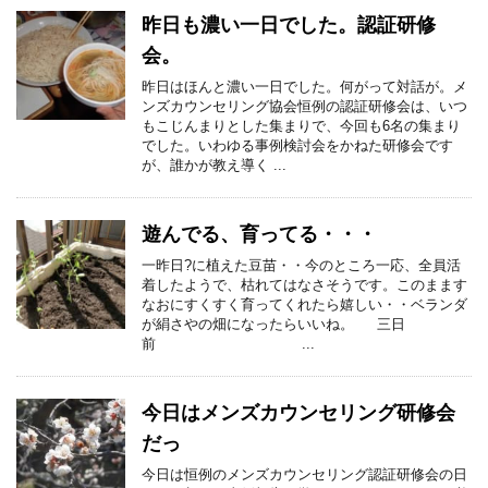
昨日も濃い一日でした。認証研修
会。
昨日はほんと濃い一日でした。何がって対話が。メ
ンズカウンセリング協会恒例の認証研修会は、いつ
もこじんまりとした集まりで、今回も6名の集まり
でした。いわゆる事例検討会をかねた研修会です
が、誰かが教え導く ...
遊んでる、育ってる・・・
一昨日?に植えた豆苗・・今のところ一応、全員活
着したようで、枯れてはなさそうです。このまます
なおにすくすく育ってくれたら嬉しい・・ベランダ
が絹さやの畑になったらいいね。 三日
前 ...
今日はメンズカウンセリング研修会
だっ
今日は恒例のメンズカウンセリング認証研修会の日