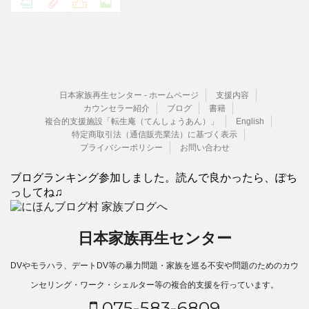
日本家族再生センター - ホームページ
支援内容
カウンセラー紹介
ブログ
書籍
複合的支援施設「転生庵（てんしょうあん）」
English
特定商取引法（通信販売業法）に基づく表示
プライバシーポリシー
お問い合わせ
ブログランキング参加しました。読んで良かったら、ぽち
っしてね♫
日本家族再生センター
DVやモラハラ、デートDV等の暴力問題・家族を巡る不安や問題のためのカウ
ンセリング・ワーク・シェルター等の複合的支援を行っています。
075-583-6809