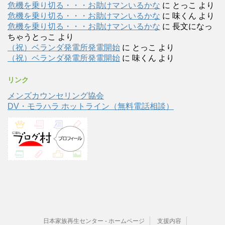
危機を乗り切る・・・お助けマンいるかな
に
とっこ
より
危機を乗り切る・・・お助けマンいるかな
に
味くん
より
危機を乗り切る・・・お助けマンいるかな
に
長文になっ
ちゃうとっこ
より
（祝）ベランダ発電所発電開始
に
とっこ
より
（祝）ベランダ発電所発電開始
に
味くん
より
リンク
メンズカウンセリング協会
DV・モラハラ ホットライン（無料電話相談）
日本家族再生センター - ホームページ
支援内容