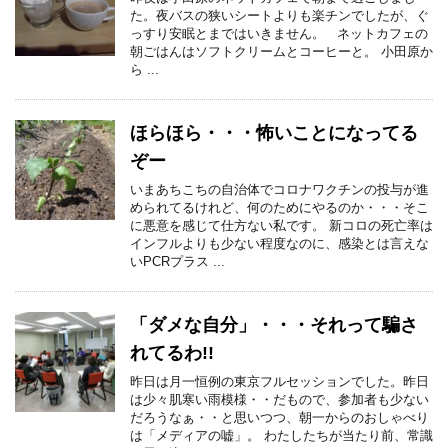
た。夜バスの狭いシートよりも楽チンでしたが、ぐ
っすり安眠とまではいきません。 ネットカフェの
朝ごはんはソフトクリームとコーヒーと。 小田原か
ら ...
ほらほら・・・怖いことになってる
ぞー
いまあちこちの自治体でコロナワクチンの投与が進
められてるけれど、何のためにやるのか・・・そこ
に悪意を感じて仕方ない私です。 新コロの死亡率は
インフルよりも少ない程度なのに、感染とは言えな
いPCRプラス ...
「ダメな自分」・・・それって騙さ
れてるわ!!
昨日は月一恒例の東京フルセッションでした。昨日
は少々肌寒い雨模様・・だもので、参加者も少ない
だろうなぁ・・と思いつつ、朝一からのおしゃべり
は「メディアの嘘」。 わたしたちが当たり前、常識