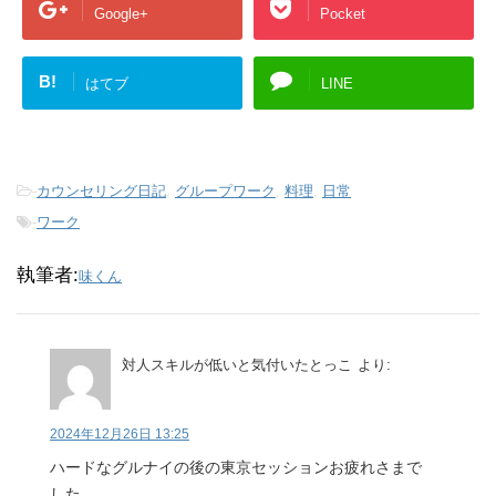
Google+
Pocket
B!
はてブ
LINE
-
カウンセリング日記
,
グループワーク
,
料理
,
日常
-
ワーク
執筆者:
味くん
対人スキルが低いと気付いたとっこ
より:
2024年12月26日 13:25
ハードなグルナイの後の東京セッションお疲れさまで
した