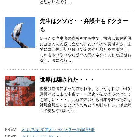
と思い込んでる ...
先生はクソだ・・弁護士もドクター
も
いろんな当事者の支援をする中で、司法は家庭問題
にはほとんど役に立たないというのを実感する。法
的に白か黒か切り分けて金のやり取りをするだけ。
しかもやり取りやら断罪の元のネタは大した証拠も
なく、嘘に誤解 ...
世界は騙された・・・
歴史は勝者によって作られる、というけれど、何が
真実かどこまで本当か・・歴史を確かめるのはとて
も難しい・・・。元寇の強襲から日本を救ったのは
神風台風だったというのもどうも嘘らしい。鎌倉武
士の勇猛な戦いが ...
PREV
とりあえず勝利・センターの鼠戦争