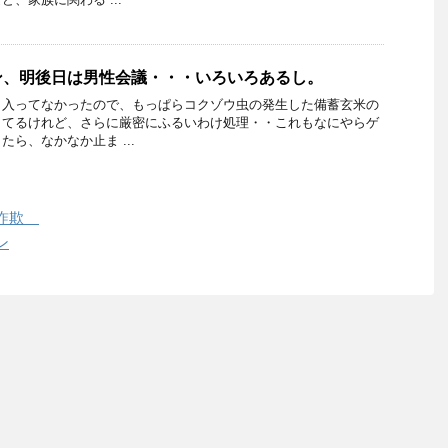
ン、明後日は男性会議・・・いろいろあるし。
も入ってなかったので、もっぱらコクゾウ虫の発生した備蓄玄米の
してるけれど、さらに厳密にふるいわけ処理・・これもなにやらゲ
ら、なかなか止ま ...
は詐欺
ン