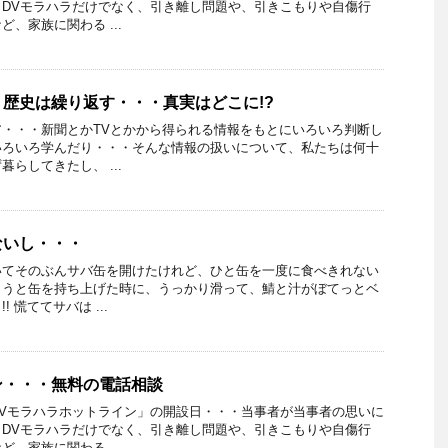
DVモラハラだけでなく、引き離し問題や、引きこもりや自傷行
、家族に関わる ...
歴史は繰り返す・・・真実はどこに!?
・・・新聞とかTVとかから得られる情報をもとにいろいろ判断し
いろいろ学んだり・・・そんな情報の扱いについて、私たちは何十
らしてきたし、 ...
ないし・・・
いてそのぶんサバ缶を開けたけれど、ひと缶を一度に食べきれない
ようと缶を持ち上げた時に、うっかり滑って、鯖と汁がぼてっとベ
 慌ててサバは ...
ン・・・無料の電話相談
Vモラハラホットライン」の開設日・・・当事者が当事者の思いに
DVモラハラだけでなく、引き離し問題や、引きこもりや自傷行
、家族に関わる ...