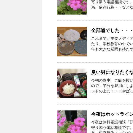
寄り添う電話相談です。
為、依存行為・・などなど
全部嘘でした・・・
これまで、主要メディア
たり、学校教育の中で
年も大きな疑問も持たず暮
臭い男になりたく
今朝の食事、ご飯を抜
ので、半分を昼用にし
ッドの上に・・・やばっ!!
今夜はホットライ
今夜は無料電話相談「D
寄り添う電話相談です。
為、依存行為・・などなど