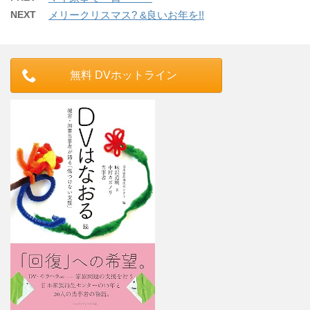
NEXT
メリークリスマス? &良いお年を!!
無料 DVホットライン