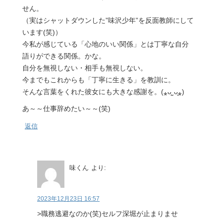
せん。
（実はシャットダウンした”味沢少年”を反面教師にして
います(笑)）
今私が感じている「心地のいい関係」とは丁寧な自分
語りができる関係。かな。
自分を無視しない・相手も無視しない。
今までもこれからも「丁寧に生きる」を教訓に。
そんな言葉をくれた彼女にも大きな感謝を。(⁎ᴗ͈ˬᴗ͈⁎)
あ～～仕事辞めたい～～(笑)
返信
味くん
より:
2023年12月23日 16:57
>職務逃避なのか(笑)セルフ深堀が止まりませ