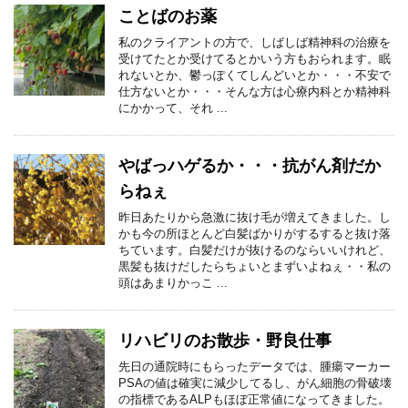
ことばのお薬
私のクライアントの方で、しばしば精神科の治療を
受けてたとか受けてるとかいう方もおられます。眠
れないとか、鬱っぽくてしんどいとか・・・不安で
仕方ないとか・・・そんな方は心療内科とか精神科
にかかって、それ ...
やばっハゲるか・・・抗がん剤だか
らねぇ
昨日あたりから急激に抜け毛が増えてきました。し
かも今の所ほとんど白髪ばかりがするすると抜け落
ちています。白髪だけが抜けるのならいいけれど、
黒髪も抜けだしたらちょいとまずいよねぇ・・私の
頭はあまりかっこ ...
リハビリのお散歩・野良仕事
先日の通院時にもらったデータでは、腫瘍マーカー
PSAの値は確実に減少してるし、がん細胞の骨破壊
の指標であるALPもほぼ正常値になってきました。