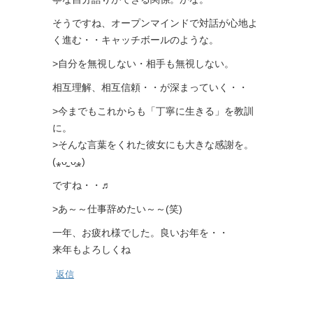
そうですね、オープンマインドで対話が心地よ
く進む・・キャッチボールのような。
>自分を無視しない・相手も無視しない。
相互理解、相互信頼・・が深まっていく・・
>今までもこれからも「丁寧に生きる」を教訓
に。
>そんな言葉をくれた彼女にも大きな感謝を。
(⁎ᴗ͈ˬᴗ͈⁎)
ですね・・♬
>あ～～仕事辞めたい～～(笑)
一年、お疲れ様でした。良いお年を・・
来年もよろしくね
返信