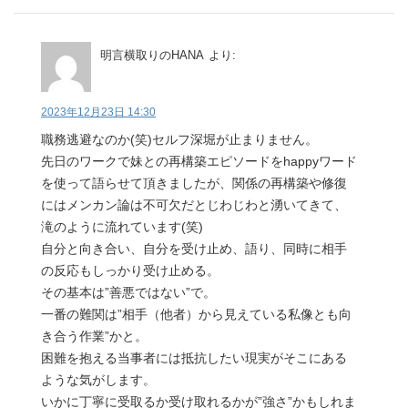
明言横取りのHANA
より:
2023年12月23日 14:30
職務逃避なのか(笑)セルフ深堀が止まりません。
先日のワークで妹との再構築エピソードをhappyワード
を使って語らせて頂きましたが、関係の再構築や修復
にはメンカン論は不可欠だとじわじわと湧いてきて、
滝のように流れています(笑)
自分と向き合い、自分を受け止め、語り、同時に相手
の反応もしっかり受け止める。
その基本は”善悪ではない”で。
一番の難関は”相手（他者）から見えている私像とも向
き合う作業”かと。
困難を抱える当事者には抵抗したい現実がそこにある
ような気がします。
いかに丁寧に受取るか受け取れるかが”強さ”かもしれま