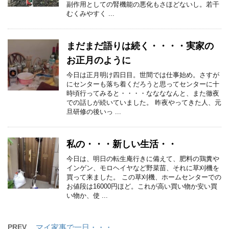
副作用としての腎機能の悪化もさほどないし。若干
むくみやすく ...
まだまだ語りは続く・・・・実家の
お正月のように
今日は正月明け四日目。世間では仕事始め。さすが
にセンターも落ち着くだろうと思ってセンターに十
時頃行ってみると・・・・ななななんと、また徹夜
での話しが続いていました。 昨夜やってきた人、元
旦研修の後いっ ...
私の・・・新しい生活・・
今日は、明日の転生庵行きに備えて、肥料の鶏糞や
インゲン、モロヘイヤなど野菜苗、それに草刈機を
買って来ました。 この草刈機、ホームセンターでの
お値段は16000円ほど。これが高い買い物か安い買
い物か、使 ...
PREV
マイ家事で一日・・・