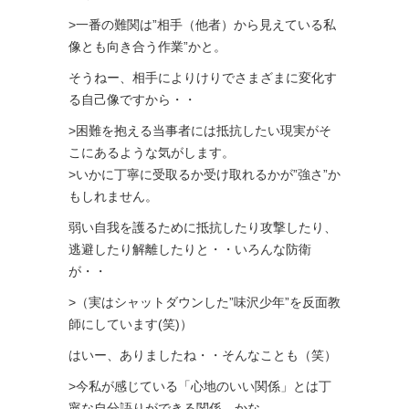
>一番の難関は”相手（他者）から見えている私
像とも向き合う作業”かと。
そうねー、相手によりけりでさまざまに変化す
る自己像ですから・・
>困難を抱える当事者には抵抗したい現実がそ
こにあるような気がします。
>いかに丁寧に受取るか受け取れるかが”強さ”か
もしれません。
弱い自我を護るために抵抗したり攻撃したり、
逃避したり解離したりと・・いろんな防衛
が・・
>（実はシャットダウンした”味沢少年”を反面教
師にしています(笑)）
はいー、ありましたね・・そんなことも（笑）
>今私が感じている「心地のいい関係」とは丁
寧な自分語りができる関係。かな。