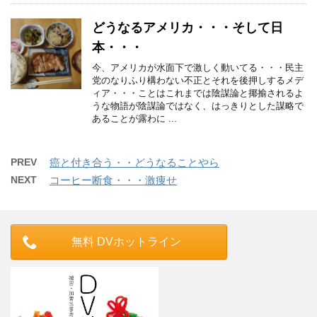
どうなるアメリカ・・・そして日
本・・・
今、アメリカが水面下で激しく動いてる・・・民主
党のなりふり構わない不正とそれを後押しするメデ
ィア・・・ことはこれまでは陰謀論と揶揄されるよ
うな物語が陰謀論ではなく、はっきりとした謀略で
あることが露わに ...
PREV
癌と付き合う・・どうなることやら
NEXT
コーヒー断食・・・激痩せ
無料 DVホットライン