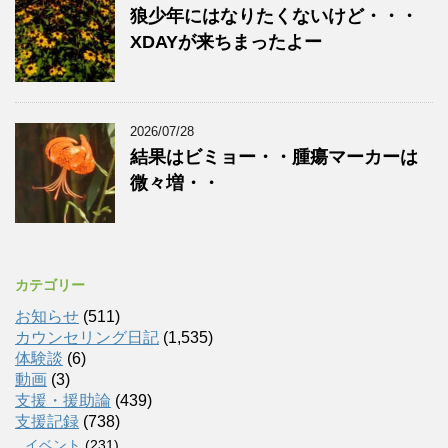
狼少年にはなりたくないけど・・・
XDAYが来ちまったよー
2026/07/28
結果はビミョー・・腫瘍マーカーは
微々増・・
カテゴリー
お知らせ
(511)
カウンセリング日記
(1,535)
体験談
(6)
動画
(3)
支援・援助論
(439)
支援記録
(738)
イベント
(231)