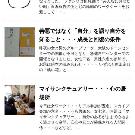
なりました。 ファシリは私お題は「みんなに見せた
い顔」近況報告のあと顔の輪郭のワークシートをお
渡しして・・ ...
善悪ではなく「自分」を語り自分を
知ること・・・成長と回復の条件
昨夜の女と男のグループワーク、大阪のドーンセン
ターでの開催が不可となり、急遽再生センターでの
開催となりました。女性二名、男性六名の参加で、
お題は絵本の読み合わせ・・・・ いずれも原田宗典
の「醜い花」と ...
マイサンクチュアリー・・・心の居
場所
今日は女ワーク・・・リアル参加が五名、スカイプ
参加が六名・・・うち男四名、女七名。お題は「マ
イサンクチュアリー」。自分のあるがままで心地よ
く過ごせる空間、安心や安全が確保される人間関
係・・・などなど、 ...