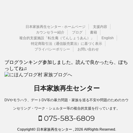
日本家族再生センター - ホームページ
支援内容
カウンセラー紹介
ブログ
書籍
複合的支援施設「転生庵（てんしょうあん）」
English
特定商取引法（通信販売業法）に基づく表示
プライバシーポリシー
お問い合わせ
ブログランキング参加しました。読んで良かったら、ぽち
っしてね♫
日本家族再生センター
DVやモラハラ、デートDV等の暴力問題・家族を巡る不安や問題のためのカウ
ンセリング・ワーク・シェルター等の複合的支援を行っています。
075-583-6809
Copyright© 日本家族再生センター , 2026 AllRights Reserved.