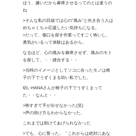
ほう、嫌いだから麻痺させるってのとは違うの
ね
>そんな私の目線では心の”痛み”と向き合う人は
めちゃくちゃ応援したい気持ちになる。
>だって、傷口を探す作業ってすごく怖いし、
勇気がいるって体験はあるから。
なるほど、心の痛みを麻痺させず、痛みのモト
を探して、・・縫合する・・
>当時のイメージとしてソコに在ったモノは椅
子の下でうずくまる幼い私でした。
幼いHANAさんが椅子の下でうずくまって
た・・なんと・・
>怖すぎて手が出せなかった(笑)
>声の掛け方もわからなかった。
これまでは助けてあげられなかった
>でも、心に誓った。「これからは絶対にあな