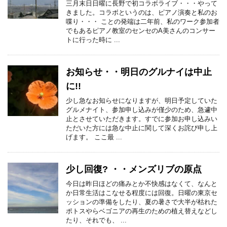
三月末日日曜に長野で初コラボライブ・・・やって
きました。コラボというのは、ピアノ演奏と私のお
喋り・・・ ことの発端は二年前、私のワーク参加者
でもあるピアノ教室のセンセのA美さんのコンサー
トに行った時に ...
お知らせ・・明日のグルナイは中止
に!!
少し急なお知らせになりますが、明日予定していた
グルメナイト、参加申し込みが僅少のため、急遽中
止とさせていただきます。すでに参加お申し込みい
ただいた方には急な中止に関して深くお詫び申し上
げます。 ここ最 ...
少し回復? ・・メンズリブの原点
今日は昨日ほどの痛みとか不快感はなくて、なんと
か日常生活はこなせる程度には回復。日曜の東京セ
ッションの準備をしたり、夏の暑さで大半が枯れた
ポトスやらベゴニアの再生のための植え替えなどし
たり、それでも、 ...