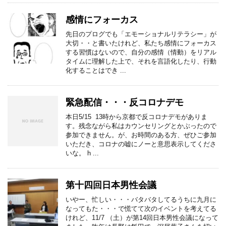
感情にフォーカス
先日のプログでも「エモーショナルリテラシー」が
大切・・と書いたけれど、私たち感情にフォーカス
する習慣はないので、自分の感情（情動）をリアル
タイムに理解した上で、それを言語化したり、行動
化することはでき ...
緊急配信・・・反コロナデモ
本日5/15 13時から京都で反コロナデモがありま
す。残念ながら私はカウンセリングとかぶったので
参加できません。が、お時間のある方、ぜひご参加
いただき、コロナの嘘にノーと意思表示してくださ
いな。 h ...
第十四回日本男性会議
いやー、忙しい・・・バタバタしてるうちに九月に
なってもた・・・で慌てて次のイベントを考えてる
けれど、11/7 （土）が第14回日本男性会議になって