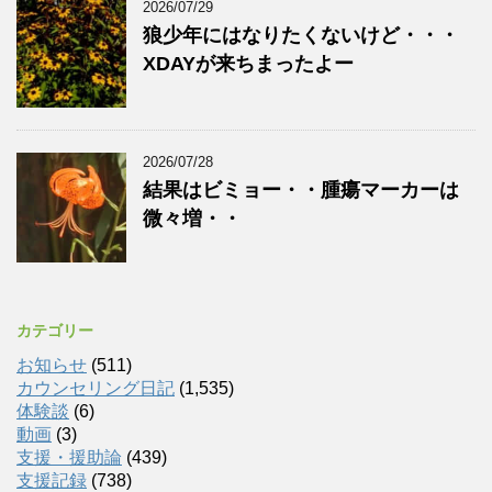
2026/07/29
狼少年にはなりたくないけど・・・
XDAYが来ちまったよー
2026/07/28
結果はビミョー・・腫瘍マーカーは
微々増・・
カテゴリー
お知らせ
(511)
カウンセリング日記
(1,535)
体験談
(6)
動画
(3)
支援・援助論
(439)
支援記録
(738)