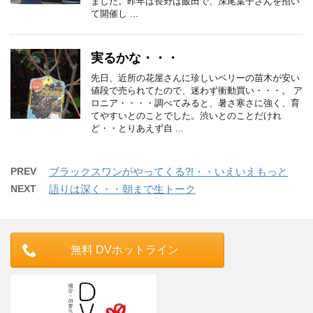
ました。昨年は長野は飯田で、深尾葉子さんを招い
て開催し ...
実るかな・・・
先日、近所の花屋さんに珍しいベリーの苗木が安い
値段で売られてたので、迷わず衝動買い・・・。 ア
ロニア・・・・調べてみると、暑さ寒さに強く、育
てやすいとのことでした。渋いとのことだけれ
ど・・とりあえず自 ...
PREV
ブラックスワンがやってくる?!・・いえいえもっと
NEXT
語りは深く・・朝まで生トーク
無料 DVホットライン